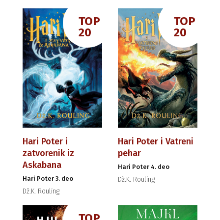
TOP
TOP
20
20
Hari Poter i
Hari Poter i Vatreni
zatvorenik iz
pehar
Askabana
Hari Poter 4. deo
Hari Poter 3. deo
Dž.K. Rouling
Dž.K. Rouling
TOP