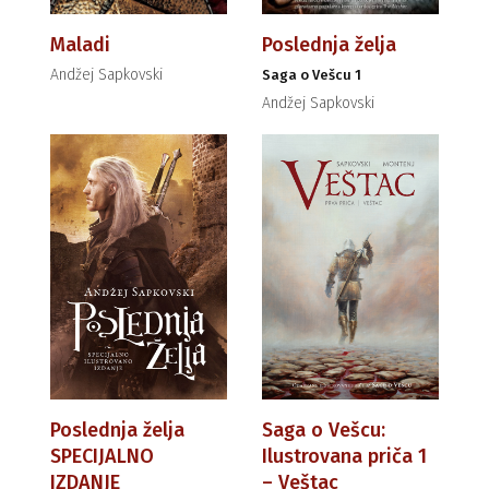
Maladi
Poslednja želja
Andžej Sapkovski
Saga o Vešcu 1
Andžej Sapkovski
Poslednja želja
Saga o Vešcu:
SPECIJALNO
Ilustrovana priča 1
IZDANJE
– Veštac