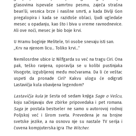
glasovima ispevaše samrtnu pesmu, zaječa strašna
bean’ši, vesnica brze i nasilne smrti, a kada Divlji Gon
pregalopira i kada se raziđoše oblaci, ljudi ugledaše
mesec u opadanju, kao što i biva u vreme ravnodnevice.
Ali ove noći, mesec je bio boje krvi.
U Hramu boginje Melitele, tri osobe snevaju isti san.
„Krv na njenom licu... Toliko krvi...“
Nemilosrdne ubice iz Nilfgarda su već na tragu Ciri. Ona
pak, teško ranjena, oporavlja se u kolibi pustinjaka
Visogote, izgubljenoj među močvarama. Da li će veštac
uspeti da pronađe Ciri? Kakvu ulogu će odigrati
Lastavičja kula obavijena legendom?
Lastavičja kula
je šesta od sedam knjiga
Sage o Vešcu
,
koju sačinjavaju dve zbirke pripovedaka i pet romana.
Saga
je postala bestseler ne samo u autorovoj rodnoj
Poljskoj već i širom sveta. Prevedena je na brojne
svetske jezike, a na osnovu nje su nastale TV serija i
čuvena kompjuterska igra
The Witcher
.