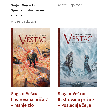
Andžej Sapkovski
Saga o Vešcu 1 –
Specijalno ilustrovano
izdanje
Andžej Sapkovski
Saga o Vešcu:
Saga o Vešcu:
Ilustrovana priča 2
Ilustrovana priča 3
– Manje zlo
– Poslednja želja