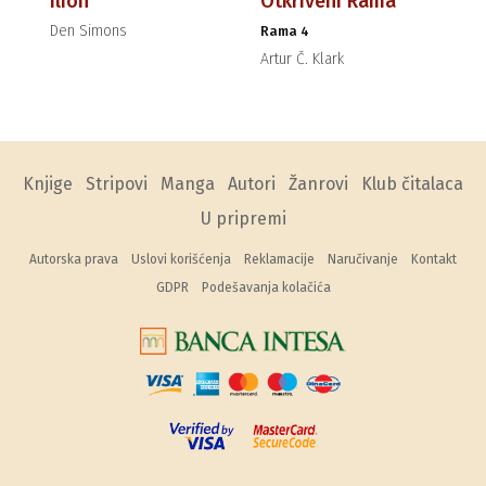
Ilion
Otkriveni Rama
Den Simons
Rama 4
Artur Č. Klark
Knjige
Stripovi
Manga
Autori
Žanrovi
Klub čitalaca
U pripremi
Autorska prava
Uslovi korišćenja
Reklamacije
Naručivanje
Kontakt
GDPR
Podešavanja kolačića