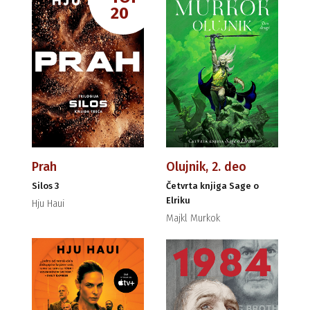
20
Prah
Olujnik, 2. deo
Silos 3
Četvrta knjiga Sage o
Elriku
Hju Haui
Majkl Murkok