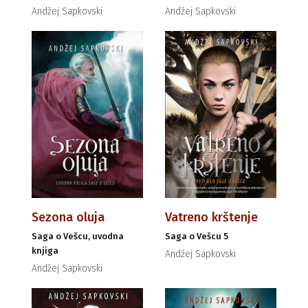
Andžej Sapkovski
Andžej Sapkovski
Sezona oluja
Vatreno krštenje
Saga o Vešcu, uvodna
Saga o Vešcu 5
knjiga
Andžej Sapkovski
Andžej Sapkovski