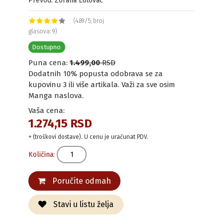
Prevod: Zorana Lutovac
(4.89/5; broj
glasova: 9)
Dostupno
Puna cena:
1.499,00
RSD
Dodatnih 10% popusta odobrava se za
kupovinu 3 ili više artikala. Važi za sve osim
Manga naslova.
Vaša cena:
1.274,15 RSD
+ (troškovi dostave). U cenu je uračunat PDV.
Količina:
Poručite odmah
Stavi u listu želja