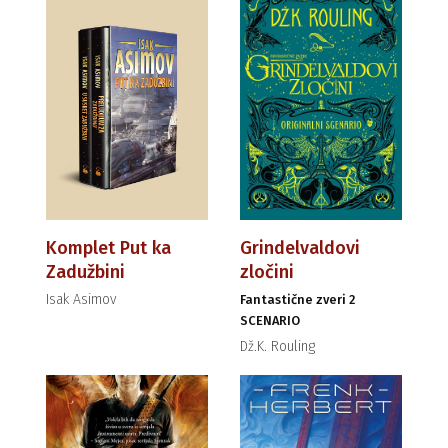
Komplet Put ka
Grindelvaldovi
Zadužbini
zločini
Isak Asimov
Fantastične zveri 2
SCENARIO
Dž.K. Rouling