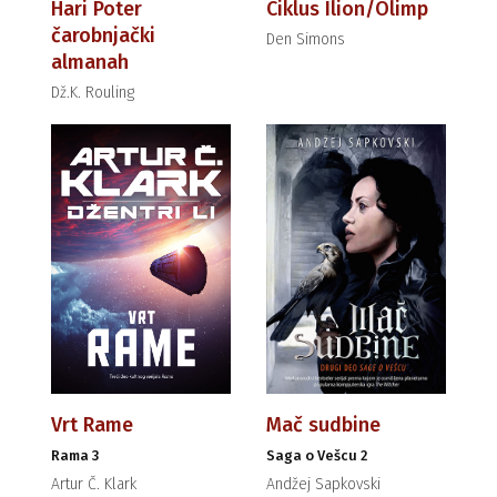
Hari Poter
Ciklus Ilion/Olimp
čarobnjački
Den Simons
almanah
Dž.K. Rouling
Vrt Rame
Mač sudbine
Rama 3
Saga o Vešcu 2
Artur Č. Klark
Andžej Sapkovski