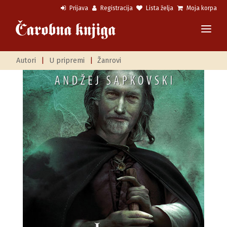
Prijava
Registracija
Lista želja
Moja korpa
Autori
|
U pripremi
|
Žanrovi