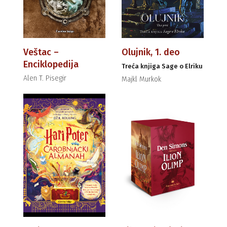
Veštac –
Olujnik, 1. deo
Enciklopedija
Treća knjiga Sage o Elriku
Alen T. Pisegir
Majkl Murkok