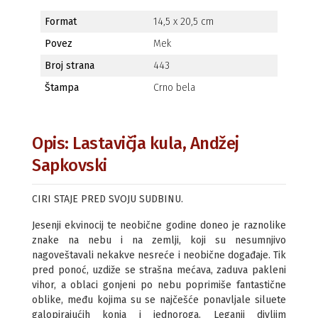
Format
14,5 x 20,5 cm
Povez
Mek
Broj strana
443
Štampa
Crno bela
Opis: Lastavičja kula, Andžej
Sapkovski
CIRI STAJE PRED SVOJU SUDBINU.
Jesenji ekvinocij te neobične godine doneo je raznolike
znake na nebu i na zemlji, koji su nesumnjivo
nagoveštavali nekakve nesreće i neobične događaje. Tik
pred ponoć, uzdiže se strašna mećava, zaduva pakleni
vihor, a oblaci gonjeni po nebu poprimiše fantastične
oblike, među kojima su se najčešće ponavljale siluete
galopirajućih konja i jednoroga. Leganji divljim