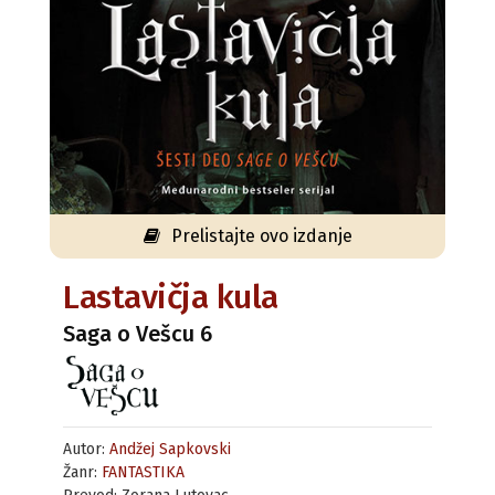
Prelistajte ovo izdanje
Lastavičja kula
Saga o Vešcu 6
Autor:
Andžej Sapkovski
Žanr:
FANTASTIKA