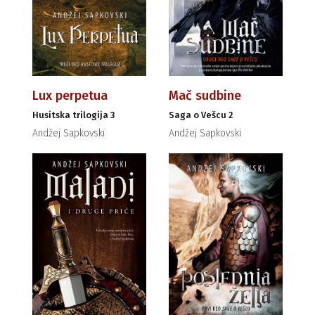
Lux perpetua
Mač sudbine
Husitska trilogija 3
Saga o Vešcu 2
Andžej Sapkovski
Andžej Sapkovski