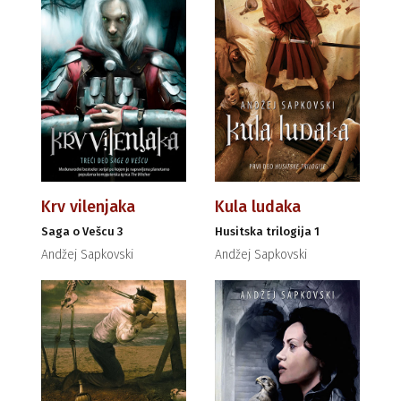
Krv vilenjaka
Kula ludaka
Saga o Vešcu 3
Husitska trilogija 1
Andžej Sapkovski
Andžej Sapkovski