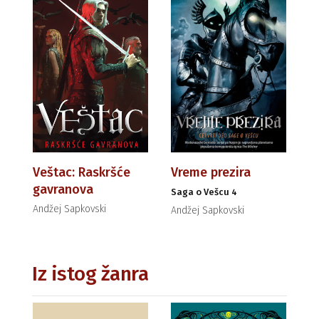
Veštac: Raskršće
Vreme prezira
gavranova
Saga o Vešcu 4
Andžej Sapkovski
Andžej Sapkovski
Iz istog žanra