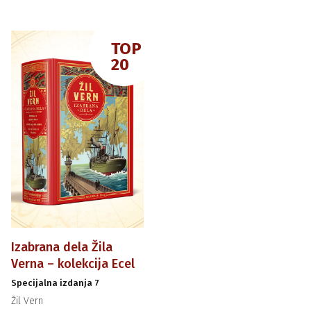
TOP
20
Izabrana dela Žila
Verna – kolekcija Ecel
Specijalna izdanja 7
Žil Vern