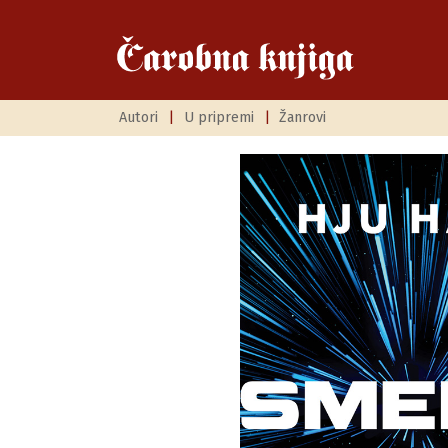
Autori
|
U pripremi
|
Žanrovi