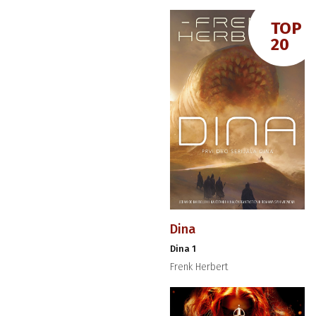
TOP
20
Dina
Dina 1
Frenk Herbert