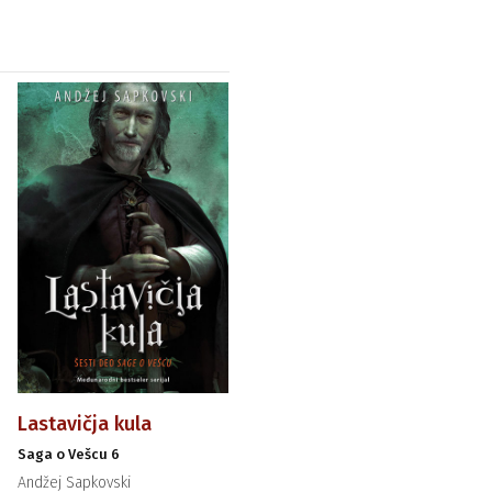
Lastavičja kula
Saga o Vešcu 6
Andžej Sapkovski