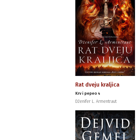
Rat dveju kraljica
Krv i pepeo 4
Dženifer L. Armentraut