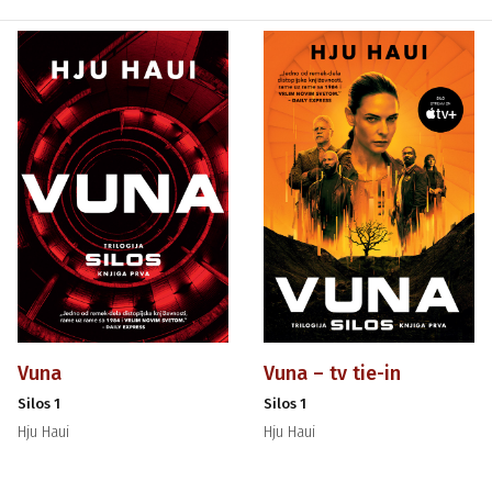
Vuna
Vuna – tv tie-in
Silos 1
Silos 1
Hju Haui
Hju Haui