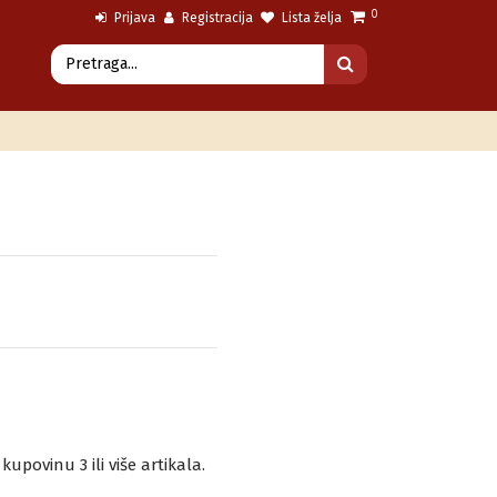
0
Prijava
Registracija
Lista želja
povinu 3 ili više artikala.