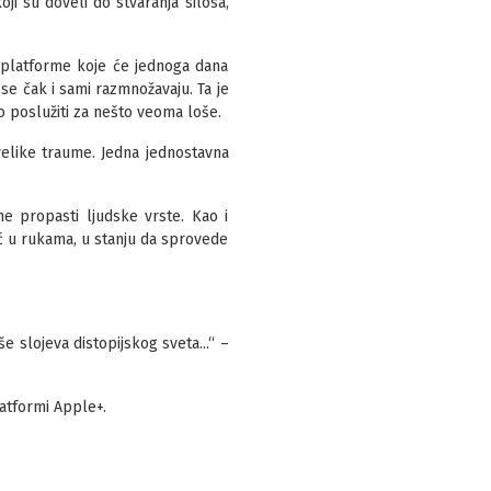
oji su doveli do stvaranja silosa,
 platforme koje će jednoga dana
se čak i sami razmnožavaju. Ta je
 poslužiti za nešto veoma loše.
velike traume. Jedna jednostavna
e propasti ljudske vrste. Kao i
ć u rukama, u stanju da sprovede
e slojeva distopijskog sveta...“ –
latformi Apple+.