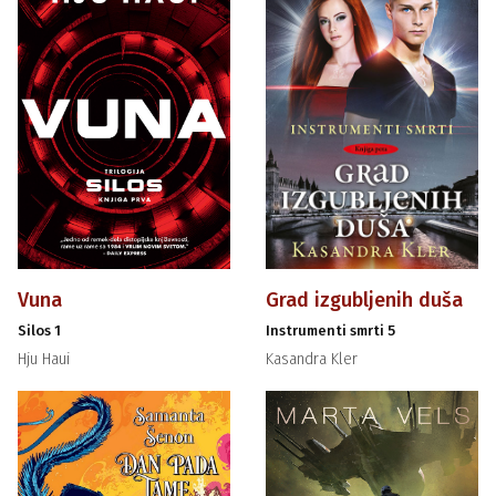
Vuna
Grad izgubljenih duša
Silos 1
Instrumenti smrti 5
Hju Haui
Kasandra Kler