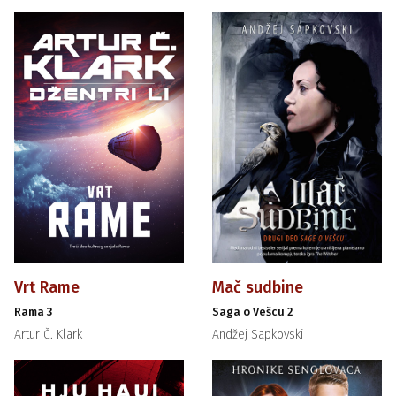
Vrt Rame
Mač sudbine
Rama 3
Saga o Vešcu 2
Artur Č. Klark
Andžej Sapkovski