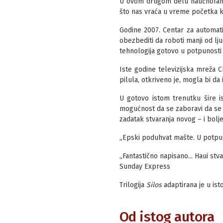
U ovom drugom delu naučnofant
što nas vraća u vreme početka k
Godine 2007. Centar za automat
obezbediti da roboti manji od lj
tehnologija gotovo u potpunosti
Iste godine televizijska mreža 
pilula, otkriveno je, mogla bi da
U gotovo istom trenutku šire i
mogućnost da se zaboravi da se 
zadatak stvaranja novog – i bolje
„Epski poduhvat mašte. U potpuno
„Fantastično napisano... Haui stv
Sunday Express
Trilogija
Silos
adaptirana je u ist
Od istog autora