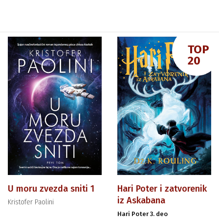
TOP
20
U moru zvezda sniti 1
Hari Poter i zatvorenik
iz Askabana
Kristofer Paolini
Hari Poter 3. deo