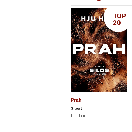
TOP
20
Prah
Silos 3
Hju Haui