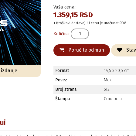
Vaša cena:
1.359,15 RSD
+ (troškovi dostave). U cenu je uračunat PDV.
Količina:
Poručite odmah
Stavi
o izdanje
Format
14,5 x 20,5 cm
Povez
Mek
Broj strana
512
Štampa
Crno bela
ui