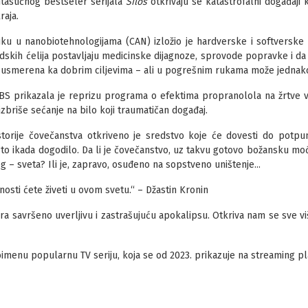
astičnog bestseler serijala
Silos
otkrivaju se katastrofalni događaji k
raja.
iku u nanobiotehnologijama (CAN) izložio je hardverske i softverske
udskih ćelija postavljaju medicinske dijagnoze, sprovode popravke i da 
 usmerena ka dobrim ciljevima – ali u pogrešnim rukama može jednako
CBS prikazala je reprizu programa o efektima propranolola na žrtve 
 izbriše sećanje na bilo koji traumatičan događaj.
storije čovečanstva otkriveno je sredstvo koje će dovesti do potpun
to ikada dogodilo. Da li je čovečanstvo, uz takvu gotovo božansku mo
g – sveta? Ili je, zapravo, osuđeno na sopstveno uništenje...
sti ćete živeti u ovom svetu.“ – Džastin Kronin
ara savršeno uverljivu i zastrašujuću apokalipsu. Otkriva nam se sve viš
oimenu popularnu TV seriju, koja se od 2023. prikazuje na streaming p