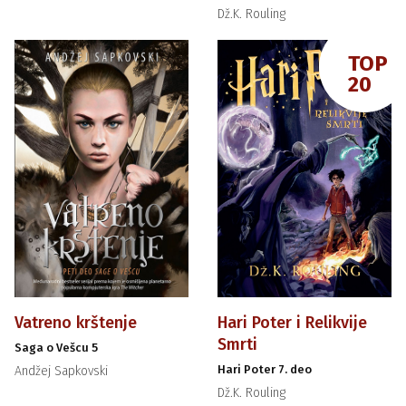
Dž.K. Rouling
TOP
20
Vatreno krštenje
Hari Poter i Relikvije
Smrti
Saga o Vešcu 5
Hari Poter 7. deo
Andžej Sapkovski
Dž.K. Rouling