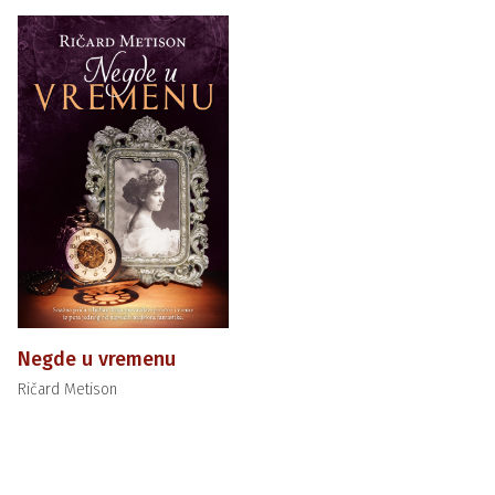
Negde u vremenu
Ričard Metison