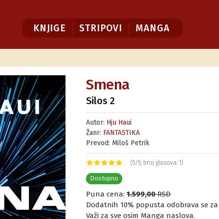
KNJIGE
STRIPOVI
MANGA
Smena
Silos 2
Autor:
Hju Haui
Žanr:
FANTASTIKA
Prevod: Miloš Petrik
(5/5; broj glasova: 1)
Dostupno
Puna cena:
1.599,00
RSD
Dodatnih 10% popusta odobrava se za ku
Važi za sve osim Manga naslova.