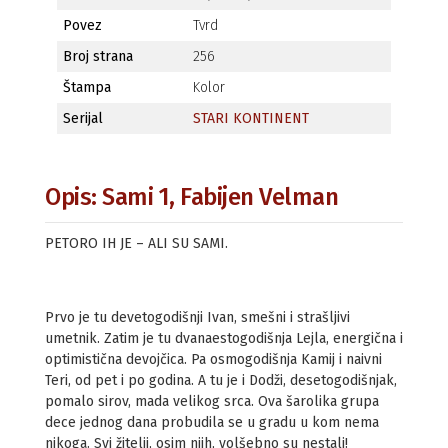
Povez
Tvrd
Broj strana
256
Štampa
Kolor
Serijal
STARI KONTINENT
Opis: Sami 1, Fabijen Velman
PETORO IH JE – ALI SU SAMI.
Prvo je tu devetogodišnji Ivan, smešni i strašljivi
umetnik. Zatim je tu dvanaestogodišnja Lejla, energična i
optimistična devojčica. Pa osmogodišnja Kamij i naivni
Teri, od pet i po godina. A tu je i Dodži, desetogodišnjak,
pomalo sirov, mada velikog srca. Ova šarolika grupa
dece jednog dana probudila se u gradu u kom nema
nikoga. Svi žitelji, osim njih, volšebno su nestali!