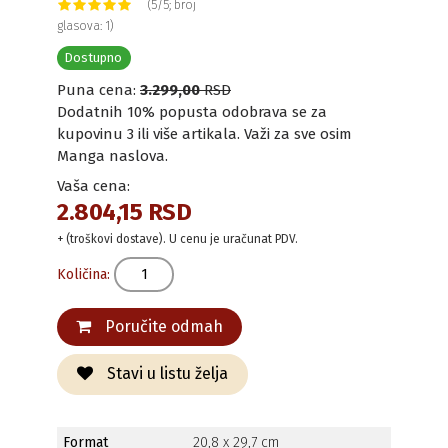
(5/5; broj
glasova: 1)
Dostupno
Puna cena:
3.299,00
RSD
Dodatnih 10% popusta odobrava se za
kupovinu 3 ili više artikala. Važi za sve osim
Manga naslova.
Vaša cena:
2.804,15 RSD
+ (troškovi dostave). U cenu je uračunat PDV.
Količina:
Poručite odmah
Stavi u listu želja
Format
20,8 x 29,7 cm