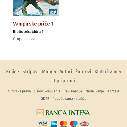
Vampirske priče 1
Biblioteka Mòra 1
Grupa autora
Knjige
Stripovi
Manga
Autori
Žanrovi
Klub čitalaca
U pripremi
Autorska prava
Uslovi korišćenja
Reklamacije
Naručivanje
Kontakt
GDPR
Podešavanja kolačića