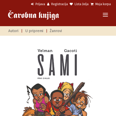
Prijava
Registracija
Lista želja
Moja korpa
Autori
|
U pripremi
|
Žanrovi