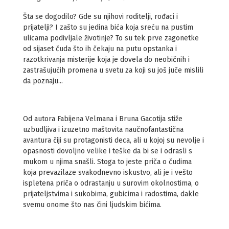
Šta se dogodilo? Gde su njihovi roditelji, rođaci i
prijatelji? I zašto su jedina bića koja sreću na pustim
ulicama podivljale životinje? To su tek prve zagonetke
od sijaset čuda što ih čekaju na putu opstanka i
razotkrivanja misterije koja je dovela do neobičnih i
zastrašujućih promena u svetu za koji su još juče mislili
da poznaju...
Od autora Fabijena Velmana i Bruna Gacotija stiže
uzbudljiva i izuzetno maštovita naučnofantastična
avantura čiji su protagonisti deca, ali u kojoj su nevolje i
opasnosti dovoljno velike i teške da bi se i odrasli s
mukom u njima snašli. Stoga to jeste priča o čudima
koja prevazilaze svakodnevno iskustvo, ali je i vešto
ispletena priča o odrastanju u surovim okolnostima, o
prijateljstvima i sukobima, gubicima i radostima, dakle
svemu onome što nas čini ljudskim bićima.