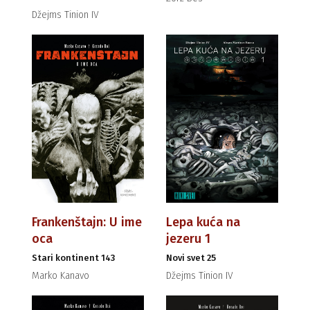
Džejms Tinion IV
Frankenštajn: U ime
Lepa kuća na
oca
jezeru 1
Stari kontinent 143
Novi svet 25
Marko Kanavo
Džejms Tinion IV