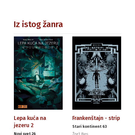
Iz istog žanra
Lepa kuća na
Frankenštajn - strip
jezeru 2
Stari kontinent 63
Novi svet 26
Žorž Bes