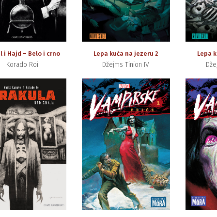
l i Hajd – Belo i crno
Lepa kuća na jezeru 2
Lepa k
Korado Roi
Džejms Tinion IV
Dže