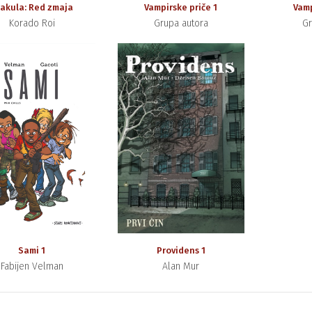
akula: Red zmaja
Vampirske priče 1
Vamp
Korado Roi
Grupa autora
Gr
Sami 1
Providens 1
Fabijen Velman
Alan Mur