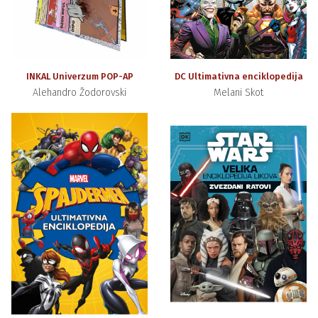
INKAL Univerzum POP-AP
DC Ultimativna enciklopedija
Alehandro Žodorovski
Melani Skot