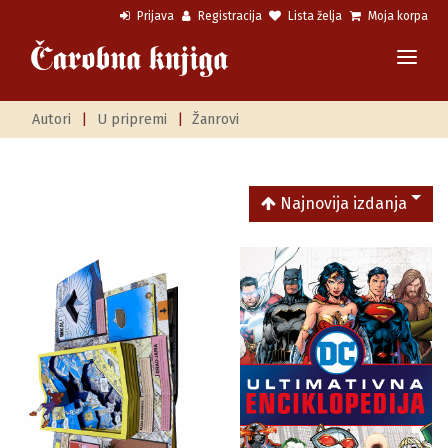
Prijava
Registracija
Lista želja
Moja korpa
Autori
|
U pripremi
|
Žanrovi
Najnovija izdanja