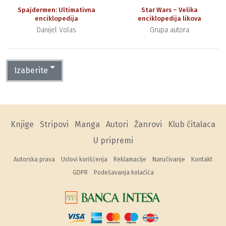
Spajdermen: Ultimativna
Star Wars – Velika
enciklopedija
enciklopedija likova
Danijel Volas
Grupa autora
Izaberite
Knjige
Stripovi
Manga
Autori
Žanrovi
Klub čitalaca
U pripremi
Autorska prava
Uslovi korišćenja
Reklamacije
Naručivanje
Kontakt
GDPR
Podešavanja kolačića