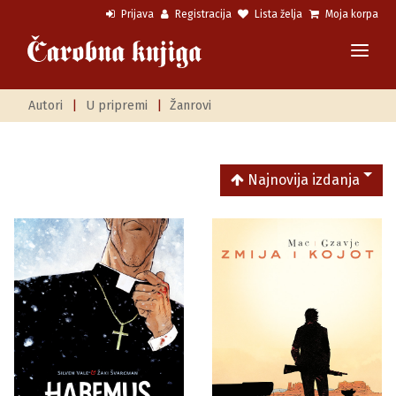
Prijava
Registracija
Lista želja
Moja korpa
Autori
|
U pripremi
|
Žanrovi
Najnovija izdanja