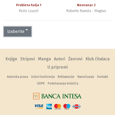
Prokleta hulja 1
Neznanac 2
Režis Loazel
Roberto Raviola - Magnus
Izaberite
Knjige
Stripovi
Manga
Autori
Žanrovi
Klub čitalaca
U pripremi
Autorska prava
Uslovi korišćenja
Reklamacije
Naručivanje
Kontakt
GDPR
Podešavanja kolačića