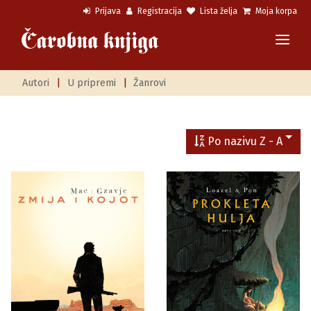
Prijava
Registracija
Lista želja
Moja korpa
Autori
|
U pripremi
|
Žanrovi
Po nazivu Z - A