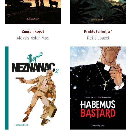
Zmija i kojot
Prokleta hulja 1
Aleksis Nolan Mac
Režis Loazel