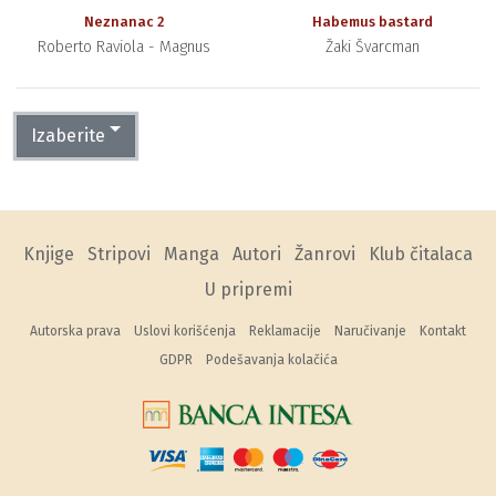
Neznanac 2
Habemus bastard
Roberto Raviola - Magnus
Žaki Švarcman
Izaberite
Knjige
Stripovi
Manga
Autori
Žanrovi
Klub čitalaca
U pripremi
Autorska prava
Uslovi korišćenja
Reklamacije
Naručivanje
Kontakt
GDPR
Podešavanja kolačića