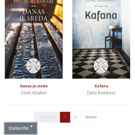
Danas je sreda
Kafana
David Albahari
Žarko Radaković
Predhodna
1
2
Sledeća
Izaberite