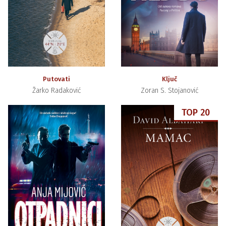
Putovati
Ključ
Žarko Radaković
Zoran S. Stojanović
TOP 20