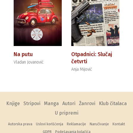
Na putu
Otpadnici: Slučaj
četvrti
Vladan Jovanović
Anja Mijović
Knjige
Stripovi
Manga
Autori
Žanrovi
Klub čitalaca
U pripremi
Autorska prava
Uslovi korišćenja
Reklamacije
Naručivanje
Kontakt
GDPR
Podešavanja kolačića