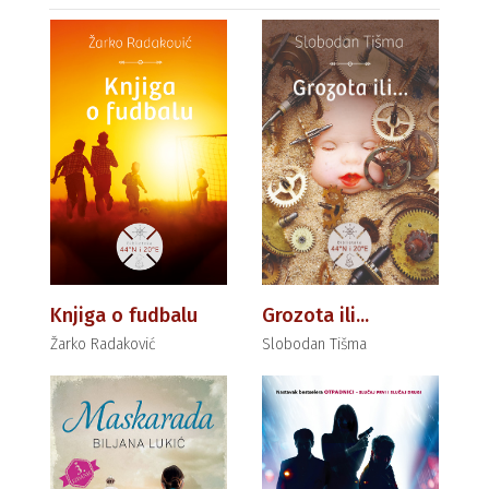
Knjiga o fudbalu
Grozota ili...
Žarko Radaković
Slobodan Tišma