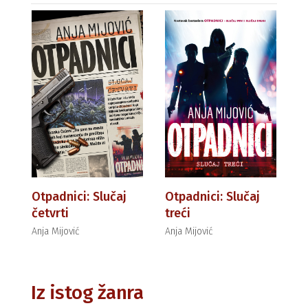
Otpadnici: Slučaj
Otpadnici: Slučaj
četvrti
treći
Anja Mijović
Anja Mijović
Iz istog žanra