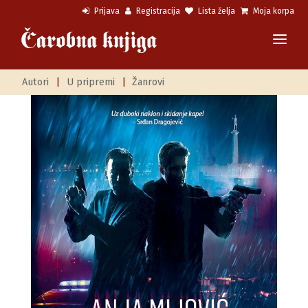
Prijava
Registracija
Lista želja
Moja korpa
Autori
|
U pripremi
|
Žanrovi