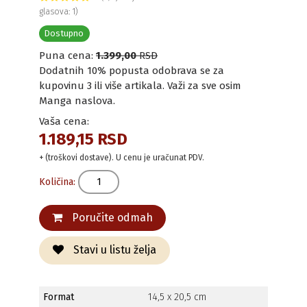
glasova: 1)
Dostupno
Puna cena:
1.399,00
RSD
Dodatnih 10% popusta odobrava se za
kupovinu 3 ili više artikala. Važi za sve osim
Manga naslova.
Vaša cena:
1.189,15 RSD
+ (troškovi dostave). U cenu je uračunat PDV.
Količina:
Poručite odmah
Stavi u listu želja
Format
14,5 x 20,5 cm