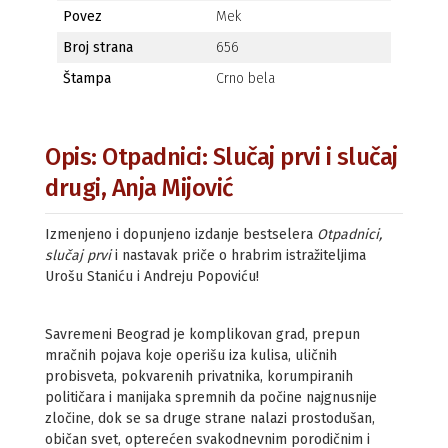
Povez
Mek
Broj strana
656
Štampa
Crno bela
Opis: Otpadnici: Slučaj prvi i slučaj
drugi, Anja Mijović
Izmenjeno i dopunjeno izdanje bestselera
Otpadnici,
slučaj prvi
i nastavak priče o hrabrim istražiteljima
Urošu Staniću i Andreju Popoviću!
Savremeni Beograd je komplikovan grad, prepun
mračnih pojava koje operišu iza kulisa, uličnih
probisveta, pokvarenih privatnika, korumpiranih
političara i manijaka spremnih da počine najgnusnije
zločine, dok se sa druge strane nalazi prostodušan,
običan svet, opterećen svakodnevnim porodičnim i