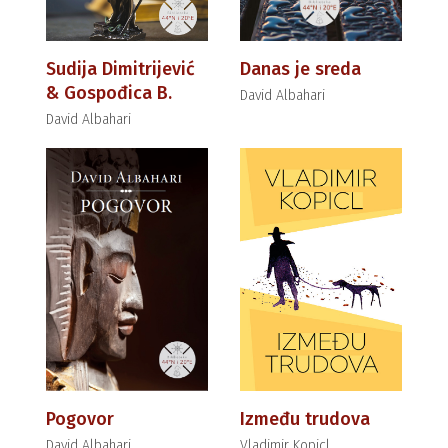
Sudija Dimitrijević
Danas je sreda
& Gospođica B.
David Albahari
David Albahari
Pogovor
Između trudova
David Albahari
Vladimir Kopicl