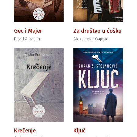
Gec i Majer
Za društvo u ćošku
David Albahari
Aleksandar Gajović
Krečenje
Ključ