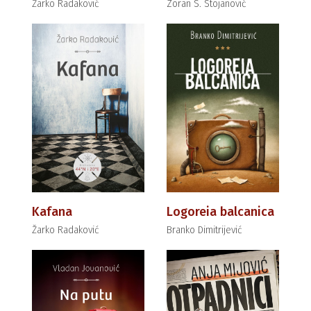
Žarko Radaković
Zoran S. Stojanović
Kafana
Logoreia balcanica
Žarko Radaković
Branko Dimitrijević