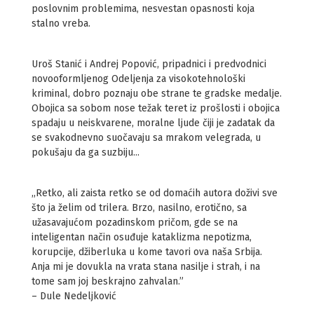
poslovnim problemima, nesvestan opasnosti koja
stalno vreba.
Uroš Stanić i Andrej Popović, pripadnici i predvodnici
novooformljenog Odeljenja za visokotehnološki
kriminal, dobro poznaju obe strane te gradske medalje.
Obojica sa sobom nose težak teret iz prošlosti i obojica
spadaju u neiskvarene, moralne ljude čiji je zadatak da
se svakodnevno suočavaju sa mrakom velegrada, u
pokušaju da ga suzbiju...
,,Retko, ali zaista retko se od domaćih autora doživi sve
što ja želim od trilera. Brzo, nasilno, erotično, sa
užasavajućom pozadinskom pričom, gde se na
inteligentan način osuđuje kataklizma nepotizma,
korupcije, džiberluka u kome tavori ova naša Srbija.
Anja mi je dovukla na vrata stana nasilje i strah, i na
tome sam joj beskrajno zahvalan.”
– Dule Nedeljković