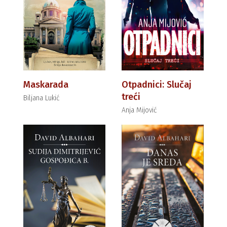
Maskarada
Otpadnici: Slučaj
treći
Biljana Lukić
Anja Mijović