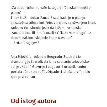
,,Za dobar triler ne važe kategorije ‘žensko ili muško
pismo’.
Triler traži – dobar Zanat. E sad, kada je u pitanju
spisateljica trilera koji ćete, verujem, sa uživanjem čitati,
radosno ću ‘slomiti’ jezik da kažem –vrhunska
‘zanatliteljica’ ili, hm, ‘zanatlijka’ (kako vam drago) uz
duboki naklon i skidanje kape! Navalite!”
– Srđan Dragojević
Anja Mijović je rođena u Beogradu. Studirala je
dramaturgiju i sarađivala je na scenariju televizijske
serije „Kljun“. Glavni je i odgovorni urednik i autor
portala „Direktna reč“. „Otpadnici, slučaj prvi“ je bio
njen prvi roman.
Od istog autora