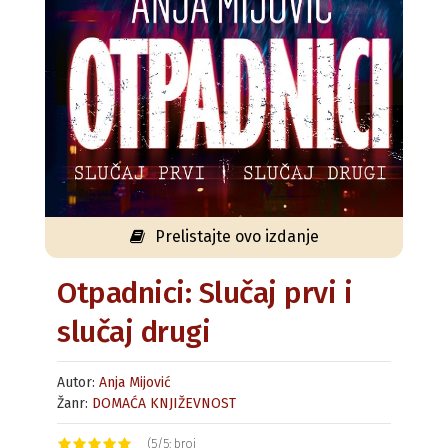
Prelistajte ovo izdanje
Otpadnici: Slučaj prvi i
slučaj drugi
Autor:
Anja Mijović
Žanr:
DOMAĆA KNJIŽEVNOST
(5/5; broj