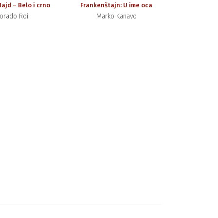
Hajd – Belo i crno
Frankenštajn: U ime oca
orado Roi
Marko Kanavo