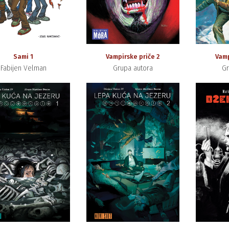
Sami 1
Vampirske priče 2
Vamp
Fabijen Velman
Grupa autora
Gr