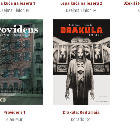
a kuća na jezeru 1
Lepa kuća na jezeru 2
Džekil i 
Džejms Tinion IV
Džejms Tinion IV
K
Providens 1
Drakula: Red zmaja
Alan Mur
Korado Roi