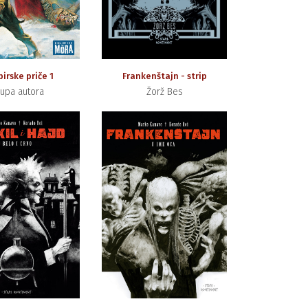
irske priče 1
Frankenštajn - strip
upa autora
Žorž Bes