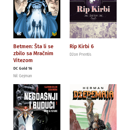
Betmen: Šta li se
Rip Kirbi 6
zbilo sa Mračnim
Džon Prentis
Vitezom
DC Gold 16
Nil Gejman