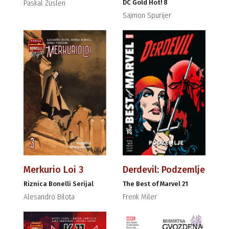
DC Gold Hot! 8
Paskal Žuslen
Sajmon Spurijer
Merkurio Loi 3
Derdevil: Podzemlje
Riznica Bonelli Serijal
The Best of Marvel 21
Alesandro Bilota
Frenk Miler