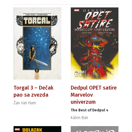
Torgal 3 – Dečak
Dedpul OPET satire
pao sa zvezda
Marvelov
univerzum
Žan Van Ham
The Best of Dedpul 4
Kalen Ban