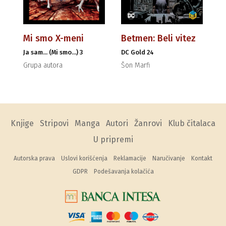
Mi smo X-meni
Betmen: Beli vitez
Ja sam... (Mi smo...) 3
DC Gold 24
Grupa autora
Šon Marfi
Knjige
Stripovi
Manga
Autori
Žanrovi
Klub čitalaca
U pripremi
Autorska prava
Uslovi korišćenja
Reklamacije
Naručivanje
Kontakt
GDPR
Podešavanja kolačića