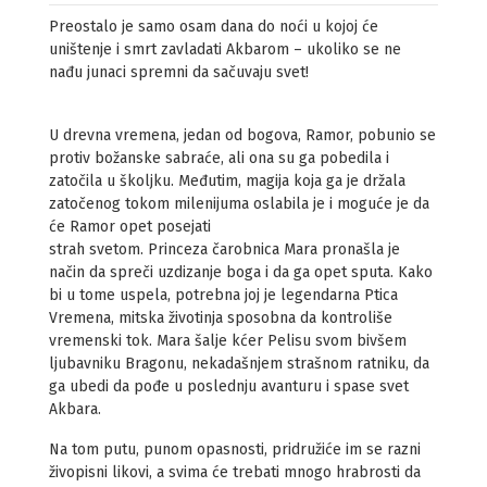
Preostalo je samo osam dana do noći u kojoj će
uništenje i smrt zavladati Akbarom – ukoliko se ne
nađu junaci spremni da sačuvaju svet!
U drevna vremena, jedan od bogova, Ramor, pobunio se
protiv božanske sabraće, ali ona su ga pobedila i
zatočila u školjku. Međutim, magija koja ga je držala
zatočenog tokom milenijuma oslabila je i moguće je da
će Ramor opet posejati
strah svetom. Princeza čarobnica Mara pronašla je
način da spreči uzdizanje boga i da ga opet sputa. Kako
bi u tome uspela, potrebna joj je legendarna Ptica
Vremena, mitska životinja sposobna da kontroliše
vremenski tok. Mara šalje kćer Pelisu svom bivšem
ljubavniku Bragonu, nekadašnjem strašnom ratniku, da
ga ubedi da pođe u poslednju avanturu i spase svet
Akbara.
Na tom putu, punom opasnosti, pridružiće im se razni
živopisni likovi, a svima će trebati mnogo hrabrosti da