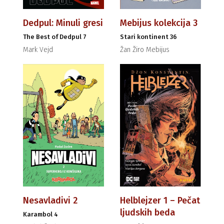
Dedpul: Minuli gresi
Mebijus kolekcija 3
The Best of Dedpul 7
Stari kontinent 36
Mark Vejd
Žan Žiro Mebijus
Nesavladivi 2
Helblejzer 1 – Pečat
ljudskih beda
Karambol 4