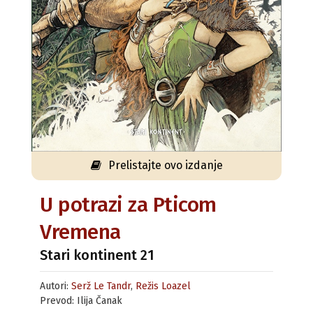
Prelistajte ovo izdanje
U potrazi za Pticom
Vremena
Stari kontinent 21
Autori:
Serž Le Tandr
,
Režis Loazel
Prevod: Ilija Čanak