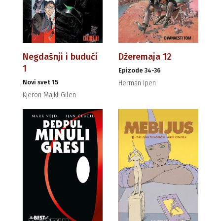
Negdašnji i budući
Džeremaja 12
1
Epizode 34-36
Novi svet 15
Herman Ipen
Kjeron Majkl Gilen