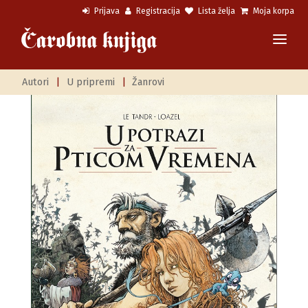
Prijava
Registracija
Lista želja
Moja korpa
Autori
|
U pripremi
|
Žanrovi