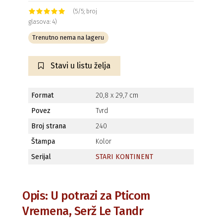
(5/5; broj
glasova: 4)
Trenutno nema na lageru
Stavi u listu želja
Format
20,8 x 29,7 cm
Povez
Tvrd
Broj strana
240
Štampa
Kolor
Serijal
STARI KONTINENT
Opis: U potrazi za Pticom
Vremena, Serž Le Tandr