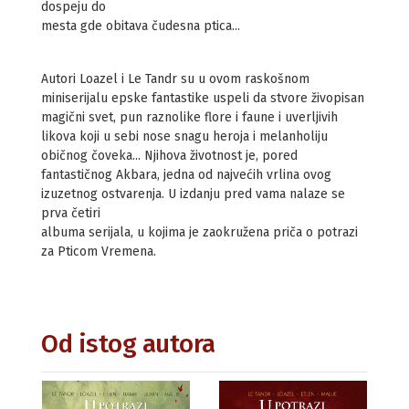
dospeju do
mesta gde obitava čudesna ptica...
Autori Loazel i Le Tandr su u ovom raskošnom
miniserijalu epske fantastike uspeli da stvore živopisan
magični svet, pun raznolike flore i faune i uverljivih
likova koji u sebi nose snagu heroja i melanholiju
običnog čoveka... Njihova životnost je, pored
fantastičnog Akbara, jedna od najvećih vrlina ovog
izuzetnog ostvarenja. U izdanju pred vama nalaze se
prva četiri
albuma serijala, u kojima je zaokružena priča o potrazi
za Pticom Vremena.
Od istog autora