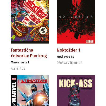
Fantastična
Noktožder 1
četvorka: Pun krug
Novi svet 14
Marvel arts 1
Džošua Vilijamson
Aleks Ros