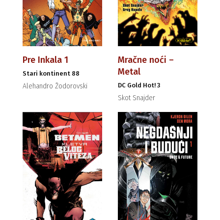
Pre Inkala 1
Mračne noći –
Metal
Stari kontinent 88
DC Gold Hot! 3
Alehandro Žodorovski
Skot Snajder