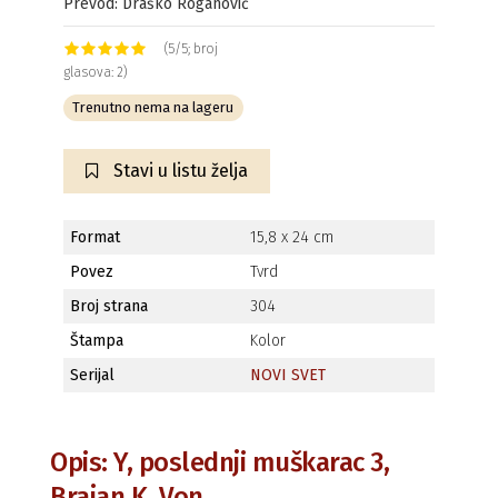
Prevod: Draško Roganović
(5/5; broj
glasova: 2)
Trenutno nema na lageru
Stavi u listu želja
Format
15,8 x 24 cm
Povez
Tvrd
Broj strana
304
Štampa
Kolor
Serijal
NOVI SVET
Opis: Y, poslednji muškarac 3,
Brajan K. Von