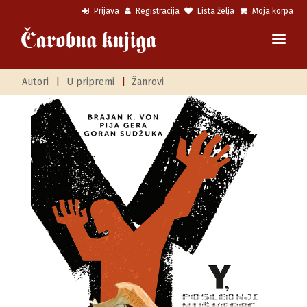
Prijava
Registracija
Lista želja
Moja korpa
Autori
|
U pripremi
|
Žanrovi