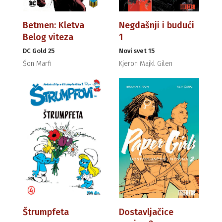
Betmen: Kletva
Negdašnji i budući
Belog viteza
1
DC Gold 25
Novi svet 15
Šon Marfi
Kjeron Majkl Gilen
Štrumpfeta
Dostavljačice