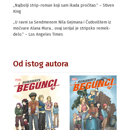
„Najbolji strip-roman koji sam ikada pročitao.“ – Stiven
King
„U ravni sa Sendmenom Nila Gejmana i Čudovištem iz
močvare Alana Mura... ovaj serijal je stripsko remek-
delo.“ – Los Angeles Times
Od istog autora