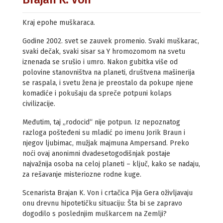
Kraj epohe muškaraca.
Godine 2002. svet se zauvek promenio. Svaki muškarac,
svaki dečak, svaki sisar sa Y hromozomom na svetu
iznenada se srušio i umro. Nakon gubitka više od
polovine stanovništva na planeti, društvena mašinerija
se raspala, i svetu žena je preostalo da pokupe njene
komadiće i pokušaju da spreče potpuni kolaps
civilizacije.
Međutim, taj „rodocid“ nije potpun. Iz nepoznatog
razloga pošteđeni su mladić po imenu Jorik Braun i
njegov ljubimac, mužjak majmuna Ampersand. Preko
noći ovaj anonimni dvadesetogodišnjak postaje
najvažnija osoba na celoj planeti – ključ, kako se nadaju,
za rešavanje misteriozne rodne kuge.
Scenarista Brajan K. Von i crtačica Pija Gera oživljavaju
onu drevnu hipotetičku situaciju: Šta bi se zapravo
dogodilo s poslednjim muškarcem na Zemlji?