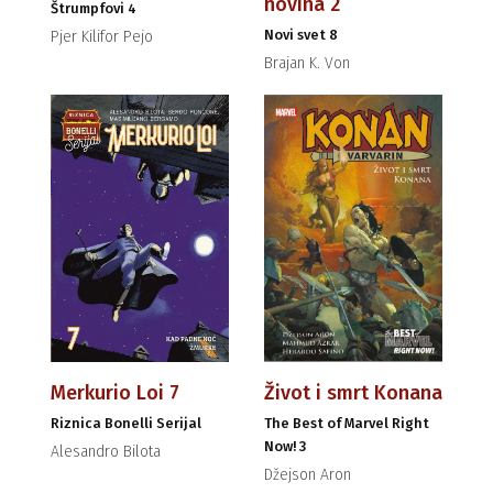
novina 2
Štrumpfovi 4
Novi svet 8
Pjer Kilifor Pejo
Brajan K. Von
Merkurio Loi 7
Život i smrt Konana
Riznica Bonelli Serijal
The Best of Marvel Right
Now! 3
Alesandro Bilota
Džejson Aron