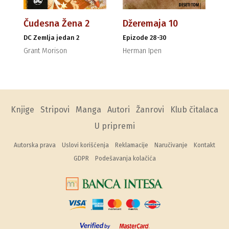
Čudesna Žena 2
Džeremaja 10
DC Zemlja jedan 2
Epizode 28-30
Grant Morison
Herman Ipen
Knjige
Stripovi
Manga
Autori
Žanrovi
Klub čitalaca
U pripremi
Autorska prava
Uslovi korišćenja
Reklamacije
Naručivanje
Kontakt
GDPR
Podešavanja kolačića