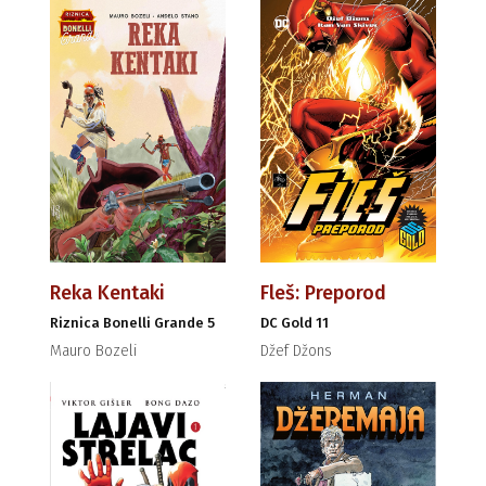
Reka Kentaki
Fleš: Preporod
Riznica Bonelli Grande 5
DC Gold 11
Mauro Bozeli
Džef Džons