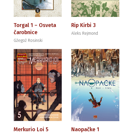
Torgal 1 – Osveta
Rip Kirbi 3
čarobnice
Aleks Rejmond
Gžegož Rosinski
Merkurio Loi 5
Naopačke 1