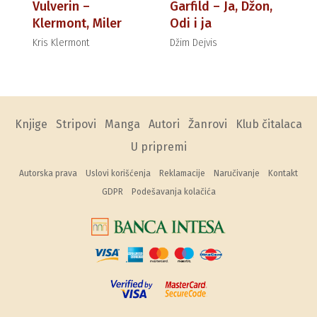
Vulverin –
Garfild – Ja, Džon,
Klermont, Miler
Odi i ja
Kris Klermont
Džim Dejvis
Knjige
Stripovi
Manga
Autori
Žanrovi
Klub čitalaca
U pripremi
Autorska prava
Uslovi korišćenja
Reklamacije
Naručivanje
Kontakt
GDPR
Podešavanja kolačića