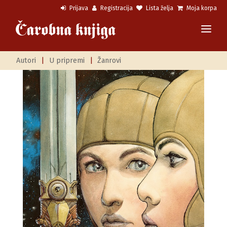
Prijava
Registracija
Lista želja
Moja korpa
Autori
|
U pripremi
|
Žanrovi