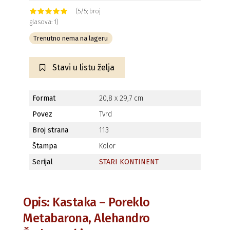
(5/5; broj
glasova: 1)
Trenutno nema na lageru
Stavi u listu želja
Format
20,8 x 29,7 cm
Povez
Tvrd
Broj strana
113
Štampa
Kolor
Serijal
STARI KONTINENT
Opis: Kastaka – Poreklo
Metabarona, Alehandro