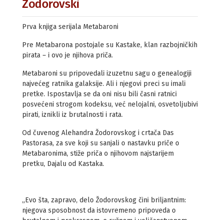
Žodorovski
Prva knjiga serijala Metabaroni
Pre Metabarona postojale su Kastake, klan razbojničkih
pirata – i ovo je njihova priča.
Metabaroni su pripovedali izuzetnu sagu o genealogiji
najvećeg ratnika galaksije. Ali i njegovi preci su imali
pretke. Ispostavlja se da oni nisu bili časni ratnici
posvećeni strogom kodeksu, već nelojalni, osvetoljubivi
pirati, iznikli iz brutalnosti i rata.
Od čuvenog Alehandra Žodorovskog i crtača Das
Pastorasa, za sve koji su sanjali o nastavku priče o
Metabaronima, stiže priča o njihovom najstarijem
pretku, Dajalu od Kastaka.
„Evo šta, zapravo, delo Žodorovskog čini briljantnim:
njegova sposobnost da istovremeno pripoveda o