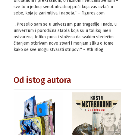
brutalnom i prekrasnom, o ružnom i veličanstvenom –
sve to u jednoj sveobuhvatnoj priči koja vas uvlači u
sebe, koja je zanimljiva i napeta.“ – Figures.com
„Preselio sam se u univerzum pun tragedije i nade, u
univerzum i porodična stabla koja su u tolikoj meri
ostvarena, toliko puna i složena da svakim sledećim
čitanjem otkrivam nove stvari i menjam sliku o tome
kako se sve mogu stvarati stripovi.“ – 9th Blog
Od istog autora