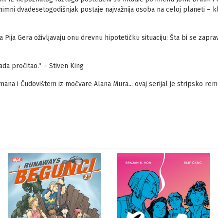
mni dvadesetogodišnjak postaje najvažnija osoba na celoj planeti – kl
ca Pija Gera oživljavaju onu drevnu hipotetičku situaciju: Šta bi se zap
ada pročitao.“ – Stiven King
ana i Čudovištem iz močvare Alana Mura... ovaj serijal je stripsko re