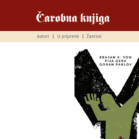
Autori
|
U pripremi
|
Žanrovi