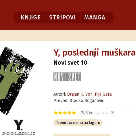
KNJIGE
STRIPOVI
MANGA
Y, poslednji muškara
Novi svet 10
Autori:
Brajan K. Von
,
Pija Gera
Prevod: Draško Roganović
(5/5; broj glasova: 2)
Trenutno nema na lageru