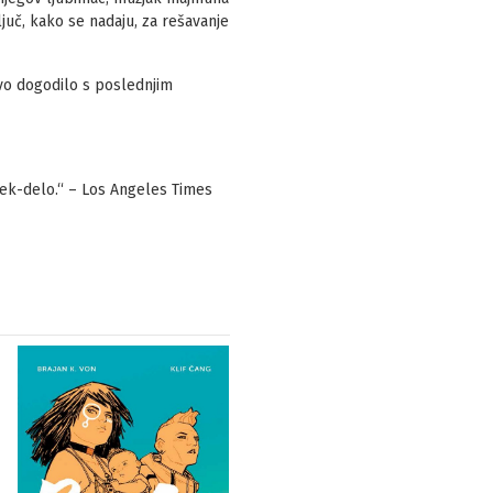
juč, kako se nadaju, za rešavanje
ravo dogodilo s poslednjim
mek-delo.“ – Los Angeles Times