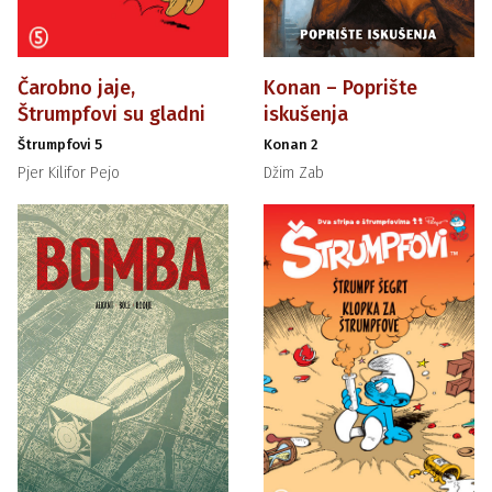
Čarobno jaje,
Konan – Poprište
Štrumpfovi su gladni
iskušenja
Štrumpfovi 5
Konan 2
Pjer Kilifor Pejo
Džim Zab