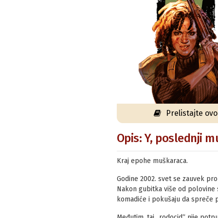
Prelistajte ov
Opis: Y, poslednji m
Kraj epohe muškaraca.
Godine 2002. svet se zauvek pro
Nakon gubitka više od polovine s
komadiće i pokušaju da spreče po
Međutim, taj „rodocid“ nije pot