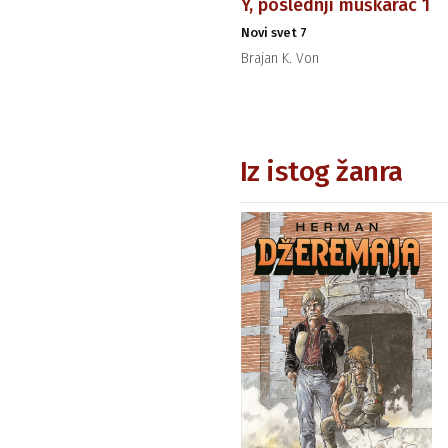
Y, poslednji muškarac 1
Novi svet 7
Brajan K. Von
Iz istog žanra