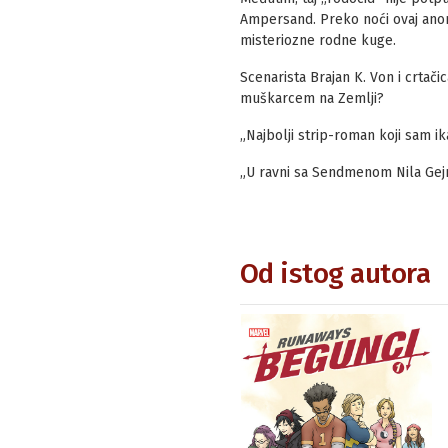
Ampersand. Preko noći ovaj anoni
misteriozne rodne kuge.
Scenarista Brajan K. Von i crtači
muškarcem na Zemlji?
„Najbolji strip-roman koji sam ik
„U ravni sa Sendmenom Nila Gejm
Od istog autora