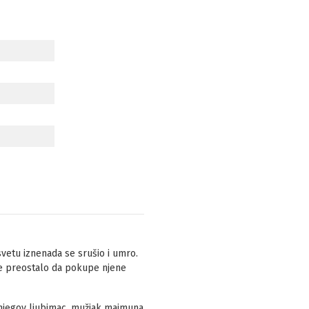
vetu iznenada se srušio i umro.
 je preostalo da pokupe njene
 njegov ljubimac, mužjak majmuna