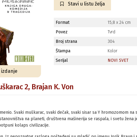
Stavi u listu želja
Format
15,8 x 24 cm
Povez
Tvrd
Broj strana
304
Štampa
Kolor
Serijal
NOVI SVET
o izdanje
uškarac 2, Brajan K. Von
menio. Svaki muškarac, svaki dečak, svaki sisar sa Y hromozomom na s
tanovništva na planeti, društvena mašinerija se raspala, i svetu žena
tpuni kolaps civilizacije.
pun. Iz nepoznatog razloga pošteđeni su mladić po imenu Jorik Braun i