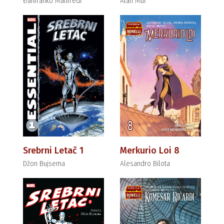
Đanfranko Manfredi
Alan Mur
Srebrni Letač 1
Merkurio Loi 8
Džon Bujsema
Alesandro Bilota