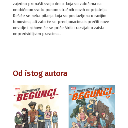
zajedno pronašli svoju decu, koja su zatočena na
neobičnom svetu punom strašnih novih neprijatelja.
Rešiće se neka pitanja koja su postavljena u ranijim
tomovima, ali zato će se pred junacima isprečiti nove
nevolje i njihove će se priče širiti i razvijati u zaista
nepredvidljivim pravcima...
Od istog autora