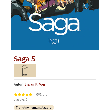
Saga 5
Autor:
Brajan K. Von
(5/5; broj
glasova: 2)
Trenutno nema na lageru