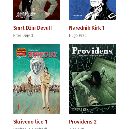
Smrt Džin Devulf
Narednik Kirk 1
Piter Dejvid
Hugo Prat
Skriveno lice 1
Providens 2