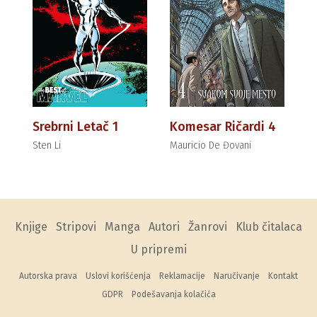
Srebrni Letač 1
Komesar Ričardi 4
Sten Li
Mauricio De Đovani
Knjige
Stripovi
Manga
Autori
Žanrovi
Klub čitalaca
U pripremi
Autorska prava
Uslovi korišćenja
Reklamacije
Naručivanje
Kontakt
GDPR
Podešavanja kolačića