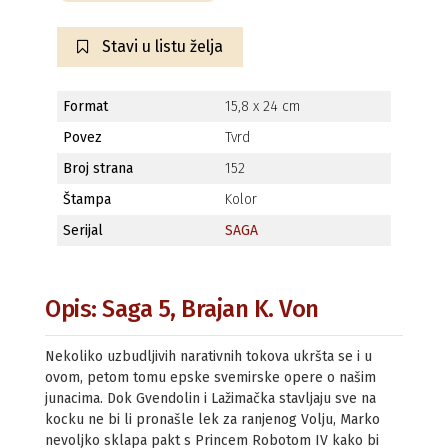
Stavi u listu želja
Format
15,8 x 24 cm
Povez
Tvrd
Broj strana
152
Štampa
Kolor
Serijal
SAGA
Opis: Saga 5, Brajan K. Von
Nekoliko uzbudljivih narativnih tokova ukršta se i u
ovom, petom tomu epske svemirske opere o našim
junacima. Dok Gvendolin i Lažimačka stavljaju sve na
kocku ne bi li pronašle lek za ranjenog Volju, Marko
nevoljko sklapa pakt s Princem Robotom IV kako bi