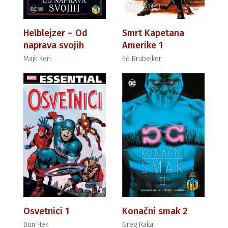
Helblejzer – Od
Smrt Kapetana
naprava svojih
Amerike 1
Majk Keri
Ed Brubejker
Osvetnici 1
Konačni smak 2
Don Hek
Greg Raka