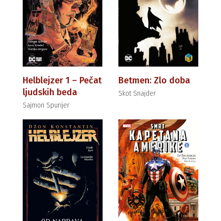
Helblejzer 1 – Pečat
Betmen: Zlo doba
ljudskih beda
Skot Snajder
Sajmon Spurijer