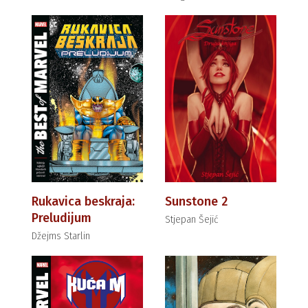
Rukavica beskraja:
Sunstone 2
Preludijum
Stjepan Šejić
Džejms Starlin