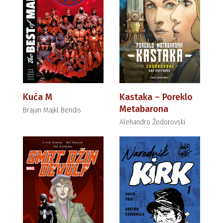
Kuća M
Kastaka – Poreklo
Metabarona
Brajan Majkl Bendis
Alehandro Žodorovski