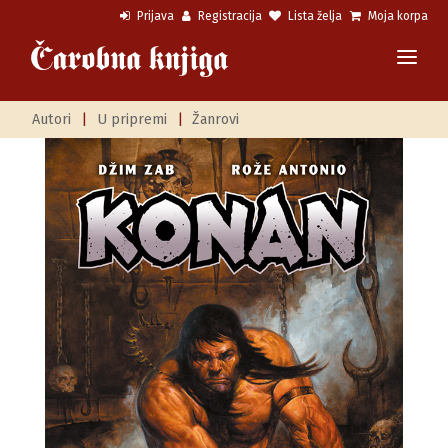
Prijava
Registracija
Lista želja
Moja korpa
Autori
|
U pripremi
|
Žanrovi