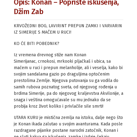
Opis: Konan – Poprište iskušenja,
Džim Zab
KRVOŽEDNI BOG, LAVIRINT PREPUN ZAMKI I VARVARIN
IZ SIMERIJE S MAČEM U RUCI!
KO ĆE BITI POBEDNIK?
Iz vremena drevnog stiže nam Konan
Simerijanac, crnokosi, mrkooki pljačkaš i ubica, sa
mačem u ruci i prepun melanholije, ali i veselja, kako bi
svojim sandalama gazio po draguljima optočenim
prestolima Zemlje. Njegova putovanja su ga vodila do
samih rubova poznatog sveta, od njegovog rođenja u
brdima Simerije, pa do njegovog kraljevstva Akvilonije, a
snaga i veština omogućavale su mu jednako da se
probija kroz život koliko i privlačile sile smrti!
UTARA KURU je mistična zemlja na istoku, dalje nego što
je Konan ikada zalutao u svojim avanturama. Kada posle
razdragane pijanke postane narodni zatočnik, Konan i
ne sluti kakva ga iskušenja, zamke i izdaje čekaju.