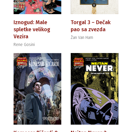
Iznogud: Male
Torgal 3 – Dečak
spletke velikog
pao sa zvezda
Vezira
Žan Van Ham
Rene Gosini