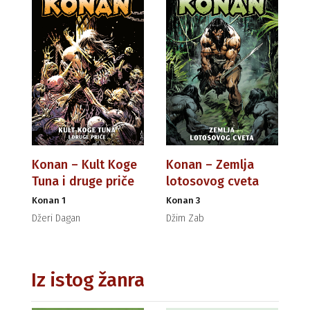
Konan – Kult Koge
Konan – Zemlja
Tuna i druge priče
lotosovog cveta
Konan 1
Konan 3
Džeri Dagan
Džim Zab
Iz istog žanra