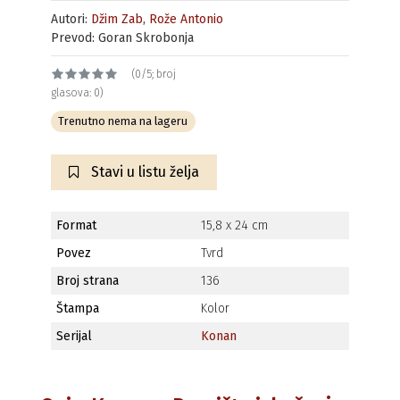
Autori:
Džim Zab
,
Rože Antonio
Prevod: Goran Skrobonja
(0/5; broj
glasova: 0)
Trenutno nema na lageru
Stavi u listu želja
Format
15,8 x 24 cm
Povez
Tvrd
Broj strana
136
Štampa
Kolor
Serijal
Konan