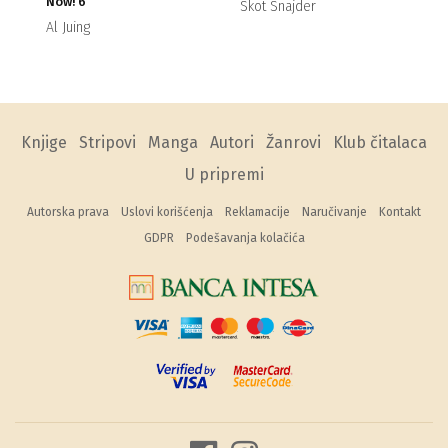
Now! 6
Skot Snajder
Al Juing
Knjige
Stripovi
Manga
Autori
Žanrovi
Klub čitalaca
U pripremi
Autorska prava
Uslovi korišćenja
Reklamacije
Naručivanje
Kontakt
GDPR
Podešavanja kolačića