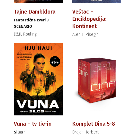
Tajne Dambldora
Veštac –
Enciklopedija:
Fantastične zveri 3
Kontinent
SCENARIO
Dž.K. Rouling
Alen T. Pisegir
Vuna – tv tie-in
Komplet Dina 5-8
Brajan Herbert
Silos 1