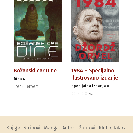
Božanski car Dine
1984 – Specijalno
ilustrovano izdanje
Dina 4
Specijalna izdanja 6
Frenk Herbert
Džordž Orvel
Knjige
Stripovi
Manga
Autori
Žanrovi
Klub čitalaca