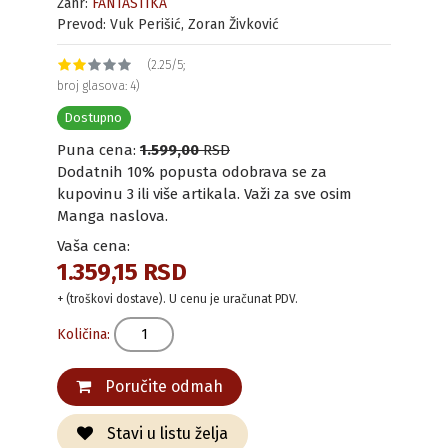
Žanr:
FANTASTIKA
Prevod: Vuk Perišić, Zoran Živković
(2.25/5;
broj glasova: 4)
Dostupno
Puna cena:
1.599,00
RSD
Dodatnih 10% popusta odobrava se za
kupovinu 3 ili više artikala. Važi za sve osim
Manga naslova.
Vaša cena:
1.359,15 RSD
+ (troškovi dostave). U cenu je uračunat PDV.
Količina:
Poručite odmah
Stavi u listu želja