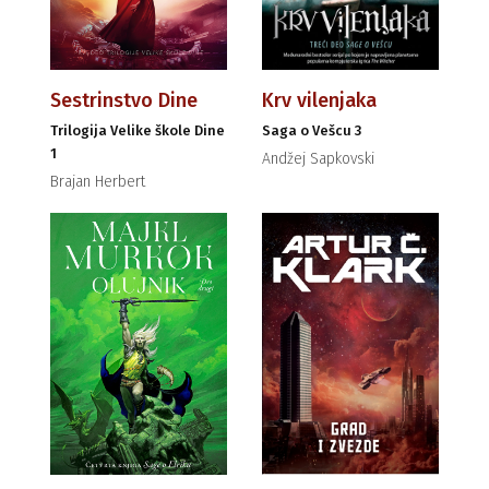
Sestrinstvo Dine
Krv vilenjaka
Trilogija Velike škole Dine
Saga o Vešcu 3
1
Andžej Sapkovski
Brajan Herbert