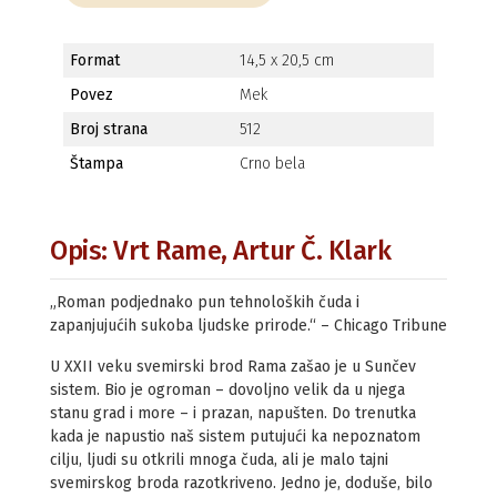
Format
14,5 x 20,5 cm
Povez
Mek
Broj strana
512
Štampa
Crno bela
Opis: Vrt Rame, Artur Č. Klark
„Roman podjednako pun tehnoloških čuda i
zapanjujućih sukoba ljudske prirode.“ – Chicago Tribune
U XXII veku svemirski brod Rama zašao je u Sunčev
sistem. Bio je ogroman – dovoljno velik da u njega
stanu grad i more – i prazan, napušten. Do trenutka
kada je napustio naš sistem putujući ka nepoznatom
cilju, ljudi su otkrili mnoga čuda, ali je malo tajni
svemirskog broda razotkriveno. Jedno je, doduše, bilo