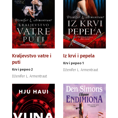
Kraljevstvo vatre i
Iz krvi i pepela
puti
Krv i pepeo 1
Krv i pepeo 2
Dženifer L. Armentraut
Dženifer L. Armentraut