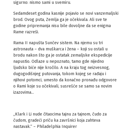
sigurno: nismo sami u svemiru.
Sedamdeset godina kasnije pojavio se novi vanzemaljski
brod. Ovog puta, Zemlja ga je očekivala. Ali sve te
godine pripremanja nisu bile dovoljne da se enigma
Rame razreši.
Rama II napušta Sunčev sistem. Na njemu su tri
astronauta – dva muškarca i žena – koji su ostali u
brodu nakon što ga je ostatak zemaljske ekspedicije
napustio. Odlaze u nepoznato, tamo gde nijedno
ljudsko biće nije kročilo. A na kraju tog neizvesnog,
dugogodišnjeg putovanja, tokom kojeg se rađaju i
njihovi potomci, umesto da konačno pronađu odgovore
o Rami koje su očekivali, susrešće se samo sa novim
izazovima...
„Klark i Li nude čitaocima tajnu za tajnom, čudo za
čudom, gradeći priču ka završnici koja zahteva
nastavak.“ – Philadelphia Inquirer