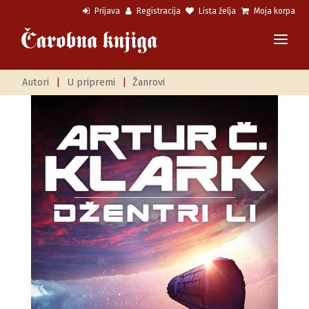
Prijava
Registracija
Lista želja
Moja korpa
Autori
|
U pripremi
|
Žanrovi