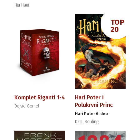
Hju Haui
TOP
20
Komplet Riganti 1-4
Hari Poter i
Polukrvni Princ
Dejvid Gemel
Hari Poter 6. deo
Dž.K. Rouling