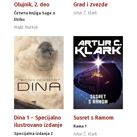
Olujnik, 2. deo
Grad i zvezde
Artur Č. Klark
Četvrta knjiga Sage o
Elriku
Majkl Murkok
Dina 1 – Specijalno
Susret s Ramom
ilustrovano izdanje
Rama 1
Specijalna izdanja 2
Artur Č. Klark