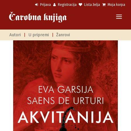
Prijava
Registracija
Lista želja
Moja korpa
Autori
|
U pripremi
|
Žanrovi