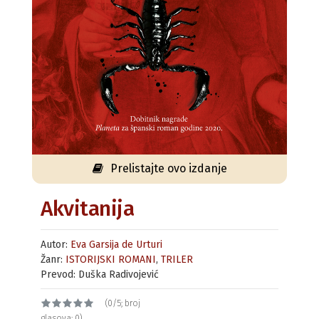
Prelistajte ovo izdanje
Akvitanija
Autor:
Eva Garsija de Urturi
Žanr:
ISTORIJSKI ROMANI
,
TRILER
Prevod: Duška Radivojević
(0/5; broj
glasova: 0)