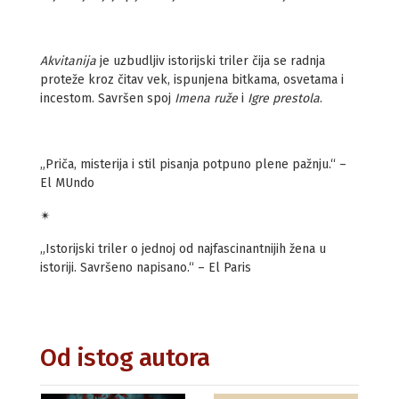
Akvitanija
je uzbudljiv istorijski triler čija se radnja
proteže kroz čitav vek, ispunjena bitkama, osvetama i
incestom. Savršen spoj
Imena ruže
i
Igre prestola
.
„Priča, misterija i stil pisanja potpuno plene pažnju.“ –
El MUndo
✴
„Istorijski triler o jednoj od najfascinantnijih žena u
istoriji. Savršeno napisano.“ – El Paris
Od istog autora