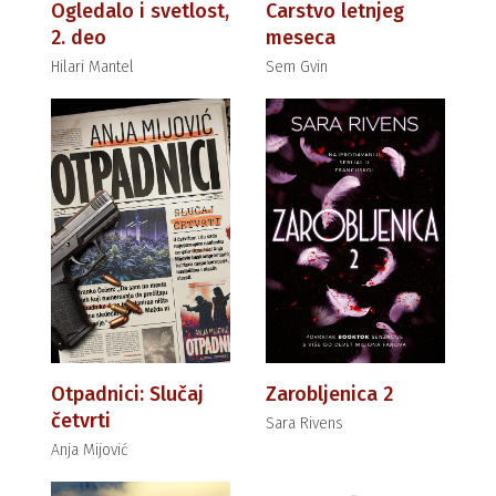
Ogledalo i svetlost,
Carstvo letnjeg
2. deo
meseca
Hilari Mantel
Sem Gvin
Otpadnici: Slučaj
Zarobljenica 2
četvrti
Sara Rivens
Anja Mijović