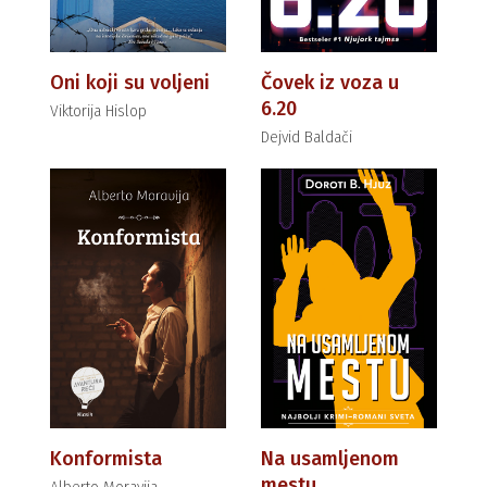
Oni koji su voljeni
Čovek iz voza u
6.20
Viktorija Hislop
Dejvid Baldači
Konformista
Na usamljenom
mestu