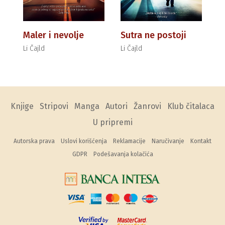
Maler i nevolje
Sutra ne postoji
Li Čajld
Li Čajld
Knjige
Stripovi
Manga
Autori
Žanrovi
Klub čitalaca
U pripremi
Autorska prava
Uslovi korišćenja
Reklamacije
Naručivanje
Kontakt
GDPR
Podešavanja kolačića