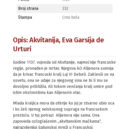
Broj strana
332
Štampa
Crno bela
Opis: Akvitanija, Eva Garsija de
Urturi
Godine 1137. vojvoda od Akvitanije, najmoćnije francuske
regije, pronađen je mrtav. Njegova kći Alijenora sumnja
da je krivac francuski kralj Luj VI Debeli. Zaklevši se na
osvetu, ona se udaje za njegovog sina ne bi li mu se
dovoljno približila. Ali tokom venčanja kralj umire pod
istim okolnostima kao Alijenorin otac.
Mlada kraljica mora da otkrije ko joj je stvarno ubio oca
i ko želi njenog neiskusnog supruga na francuskom
prestolu. U toj potrazi Alijenora nije sama. Ona
zapoveda ozloglašenim „akvitanskim mačkama“,
najrazvijenijoj špijunskoj mreži u Francuskoj.