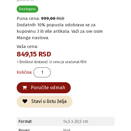
Dostupno
Puna cena:
999,00
RSD
Dodatnih 10% popusta odobrava se za
kupovinu 3 ili više artikala. Važi za sve osim
Manga naslova.
Vaša cena:
849,15 RSD
+ (troškovi dostave). U cenu je uračunat PDV.
Količina:
Poručite odmah
Stavi u listu želja
Format
14,5 x 20,5 cm
Povez
Mek