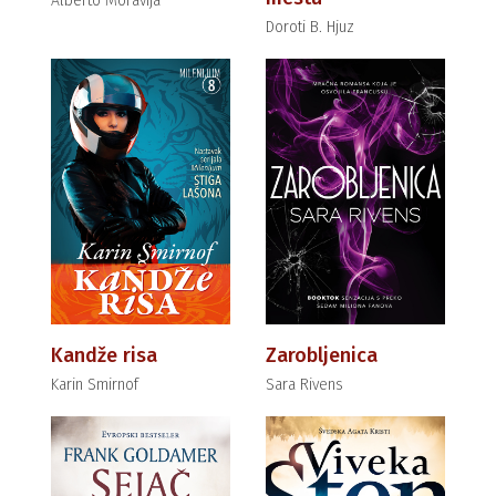
Alberto Moravija
Doroti B. Hjuz
Kandže risa
Zarobljenica
Karin Smirnof
Sara Rivens