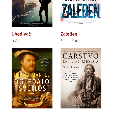
Ubeđivač
Zaleđen
Li Čajld
Bernar Minije