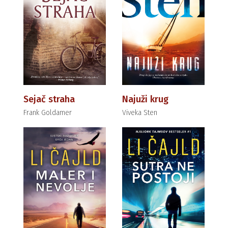
Sejač straha
Najuži krug
Frank Goldamer
Viveka Sten