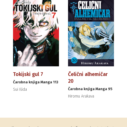
Tokijski gul 7
Čelični alhemičar
20
Čarobna knjiga Manga 113
Čarobna knjiga Manga 95
Sui Išida
Hiromu Arakava