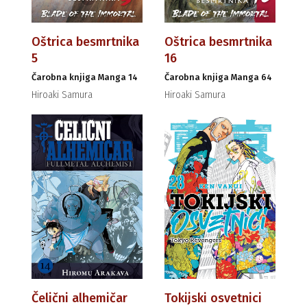
Oštrica besmrtnika
Oštrica besmrtnika
5
16
Čarobna knjiga Manga 14
Čarobna knjiga Manga 64
Hiroaki Samura
Hiroaki Samura
Čelični alhemičar
Tokijski osvetnici