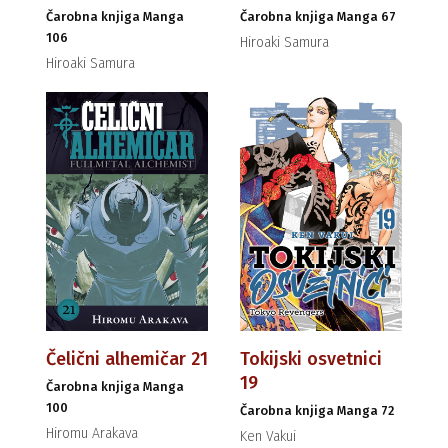
Čarobna knjiga Manga
Čarobna knjiga Manga 67
106
Hiroaki Samura
Hiroaki Samura
Čelični alhemičar 21
Tokijski osvetnici
19
Čarobna knjiga Manga
100
Čarobna knjiga Manga 72
Hiromu Arakava
Ken Vakui