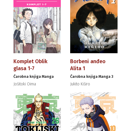
Komplet Oblik
Borbeni anđeo
glasa 1-7
Alita 1
Čarobna knjiga Manga
Čarobna knjiga Manga 3
Jošitoki Oima
Jukito Kiširo