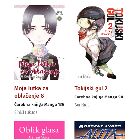
Moja lutka za
Tokijski gul 2
oblačenje 8
Čarobna knjiga Manga 90
Čarobna knjiga Manga 136
Sui Išida
Šinići Fukuda