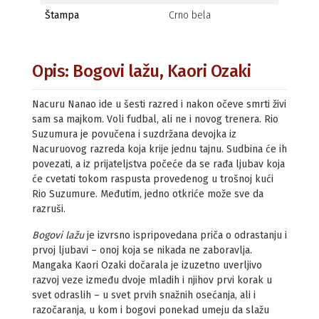
Štampa
Crno bela
Opis: Bogovi lažu, Kaori Ozaki
Nacuru Nanao ide u šesti razred i nakon očeve smrti živi
sam sa majkom. Voli fudbal, ali ne i novog trenera. Rio
Suzumura je povučena i suzdržana devojka iz
Nacuruovog razreda koja krije jednu tajnu. Sudbina će ih
povezati, a iz prijateljstva počeće da se rađa ljubav koja
će cvetati tokom raspusta provedenog u trošnoj kući
Rio Suzumure. Međutim, jedno otkriće može sve da
razruši.
Bogovi lažu
je izvrsno ispripovedana priča o odrastanju i
prvoj ljubavi – onoj koja se nikada ne zaboravlja.
Mangaka Kaori Ozaki dočarala je izuzetno uverljivo
razvoj veze između dvoje mladih i njihov prvi korak u
svet odraslih – u svet prvih snažnih osećanja, ali i
razočaranja, u kom i bogovi ponekad umeju da slažu