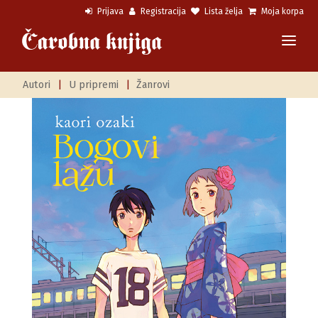
Prijava
Registracija
Lista želja
Moja korpa
Autori
|
U pripremi
|
Žanrovi