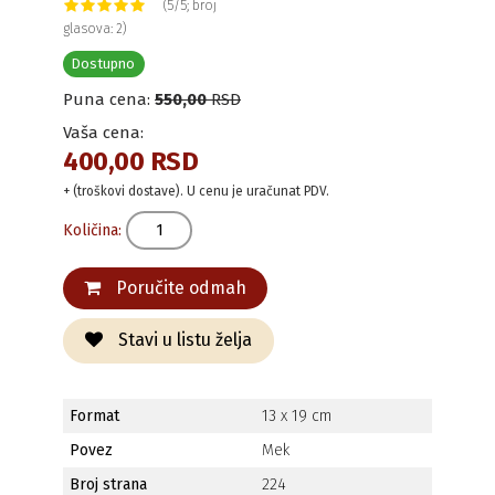
(5/5; broj
glasova: 2)
Dostupno
Puna cena:
550,00
RSD
Vaša cena:
400,00 RSD
+ (troškovi dostave). U cenu je uračunat PDV.
Količina:
Poručite odmah
Stavi u listu želja
Format
13 x 19 cm
Povez
Mek
Broj strana
224