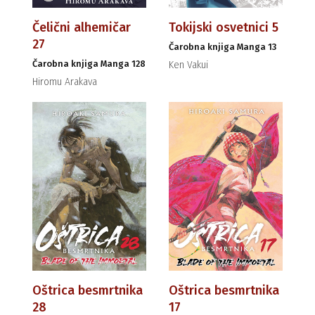
Čelični alhemičar
Tokijski osvetnici 5
27
Čarobna knjiga Manga 13
Čarobna knjiga Manga 128
Ken Vakui
Hiromu Arakava
Oštrica besmrtnika
Oštrica besmrtnika
28
17