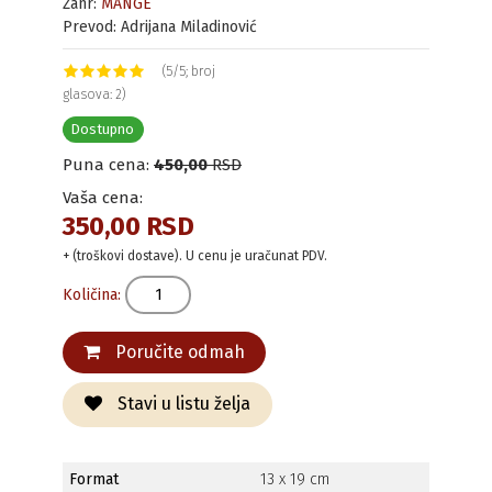
Žanr:
MANGE
Prevod: Adrijana Miladinović
(5/5; broj
glasova: 2)
Dostupno
Puna cena:
450,00
RSD
Vaša cena:
350,00 RSD
+ (troškovi dostave). U cenu je uračunat PDV.
Količina:
Poručite odmah
Stavi u listu želja
Format
13 x 19 cm