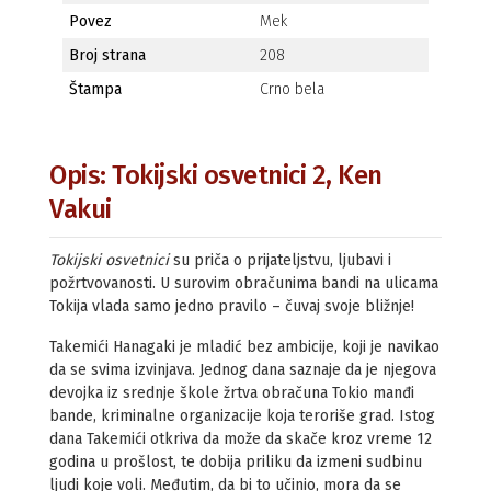
Povez
Mek
Broj strana
208
Štampa
Crno bela
Opis: Tokijski osvetnici 2, Ken
Vakui
Tokijski osvetnici
su priča o prijateljstvu, ljubavi i
požrtvovanosti. U surovim obračunima bandi na ulicama
Tokija vlada samo jedno pravilo – čuvaj svoje bližnje!
Takemići Hanagaki je mladić bez ambicije, koji je navikao
da se svima izvinjava. Jednog dana saznaje da je njegova
devojka iz srednje škole žrtva obračuna Tokio manđi
bande, kriminalne organizacije koja teroriše grad. Istog
dana Takemići otkriva da može da skače kroz vreme 12
godina u prošlost, te dobija priliku da izmeni sudbinu
ljudi koje voli. Međutim, da bi to učinio, mora da se