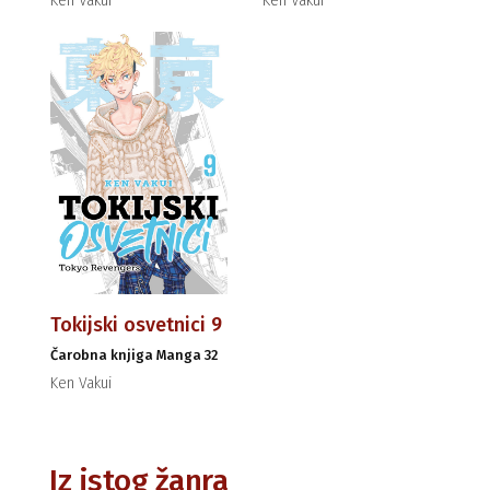
Ken Vakui
Ken Vakui
Tokijski osvetnici 9
Čarobna knjiga Manga 32
Ken Vakui
Iz istog žanra