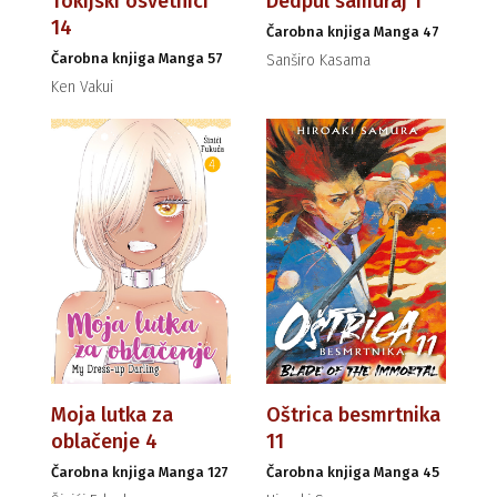
Tokijski osvetnici
Dedpul samuraj 1
14
Čarobna knjiga Manga 47
Čarobna knjiga Manga 57
Sanširo Kasama
Ken Vakui
Moja lutka za
Oštrica besmrtnika
oblačenje 4
11
Čarobna knjiga Manga 127
Čarobna knjiga Manga 45