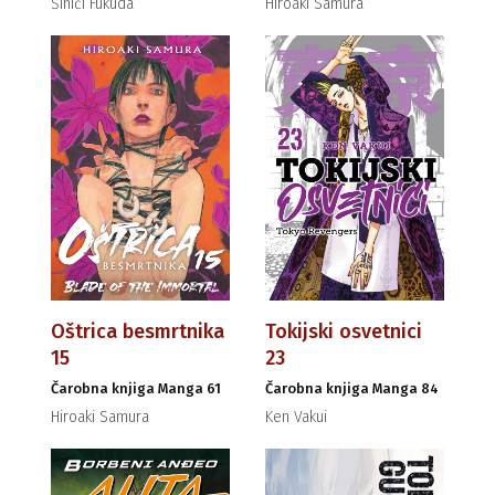
Šinići Fukuda
Hiroaki Samura
Oštrica besmrtnika
Tokijski osvetnici
15
23
Čarobna knjiga Manga 61
Čarobna knjiga Manga 84
Hiroaki Samura
Ken Vakui