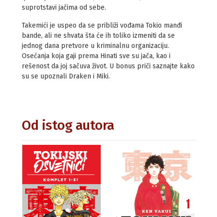
suprotstavi jačima od sebe.
Takemići je uspeo da se približi vođama Tokio manđi
bande, ali ne shvata šta će ih toliko izmeniti da se
jednog dana pretvore u kriminalnu organizaciju.
Osećanja koja gaji prema Hinati sve su jača, kao i
rešenost da joj sačuva život. U bonus priči saznajte kako
su se upoznali Draken i Miki.
Od istog autora