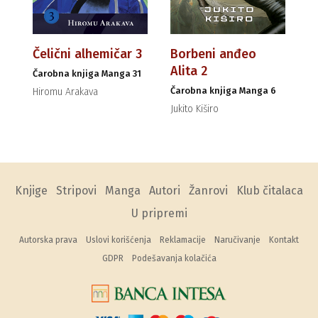
Čelični alhemičar 3
Borbeni anđeo
Alita 2
Čarobna knjiga Manga 31
Čarobna knjiga Manga 6
Hiromu Arakava
Jukito Kiširo
Knjige
Stripovi
Manga
Autori
Žanrovi
Klub čitalaca
U pripremi
Autorska prava
Uslovi korišćenja
Reklamacije
Naručivanje
Kontakt
GDPR
Podešavanja kolačića