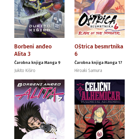
Borbeni anđeo
Oštrica besmrtnika
Alita 3
6
Čarobna knjiga Manga 9
Čarobna knjiga Manga 17
Jukito Kiširo
Hiroaki Samura