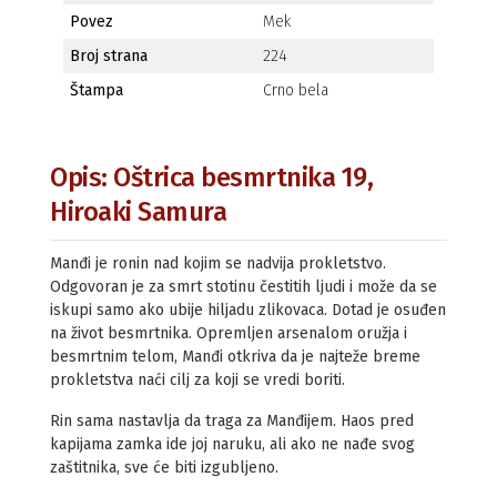
Povez
Mek
Broj strana
224
Štampa
Crno bela
Opis: Oštrica besmrtnika 19,
Hiroaki Samura
Manđi je ronin nad kojim se nadvija prokletstvo.
Odgovoran je za smrt stotinu čestitih ljudi i može da se
iskupi samo ako ubije hiljadu zlikovaca. Dotad je osuđen
na život besmrtnika. Opremljen arsenalom oružja i
besmrtnim telom, Manđi otkriva da je najteže breme
prokletstva naći cilj za koji se vredi boriti.
Rin sama nastavlja da traga za Manđijem. Haos pred
kapijama zamka ide joj naruku, ali ako ne nađe svog
zaštitnika, sve će biti izgubljeno.