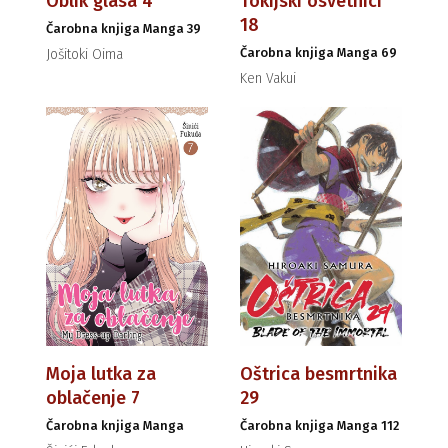
Oblik glasa 4
Tokijski osvetnici
18
Čarobna knjiga Manga 39
Čarobna knjiga Manga 69
Jošitoki Oima
Ken Vakui
Moja lutka za
Oštrica besmrtnika
oblačenje 7
29
Čarobna knjiga Manga
Čarobna knjiga Manga 112