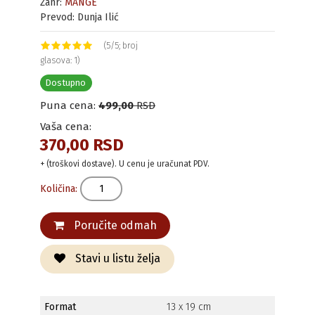
Žanr:
MANGE
Prevod: Dunja Ilić
(5/5; broj
glasova: 1)
Dostupno
Puna cena:
499,00
RSD
Vaša cena:
370,00 RSD
+ (troškovi dostave). U cenu je uračunat PDV.
Količina:
Poručite odmah
Stavi u listu želja
Format
13 x 19 cm