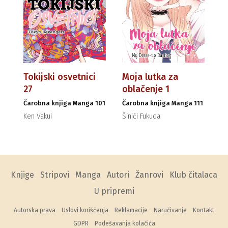
Tokijski osvetnici
Moja lutka za
27
oblačenje 1
Čarobna knjiga Manga 101
Čarobna knjiga Manga 111
Ken Vakui
Šinići Fukuda
Knjige
Stripovi
Manga
Autori
Žanrovi
Klub čitalaca
U pripremi
Autorska prava
Uslovi korišćenja
Reklamacije
Naručivanje
Kontakt
GDPR
Podešavanja kolačića