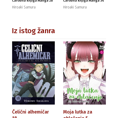
Čarobna knjiga Manga 28
Čarobna knjiga Manga 34
Hiroaki Samura
Hiroaki Samura
Iz istog žanra
Čelični alhemičar
Moja lutka za