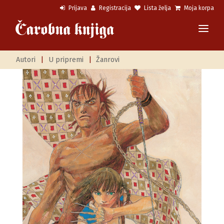
Prijava
Registracija
Lista želja
Moja korpa
Autori
|
U pripremi
|
Žanrovi