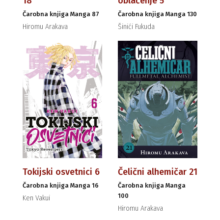
18
oblačenje 5
Čarobna knjiga Manga 87
Čarobna knjiga Manga 130
Hiromu Arakava
Šinići Fukuda
Tokijski osvetnici 6
Čelični alhemičar 21
Čarobna knjiga Manga 16
Čarobna knjiga Manga
100
Ken Vakui
Hiromu Arakava