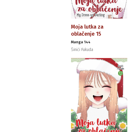
Moja lutka za
oblačenje 15
Manga 144
Šinići Fukuda