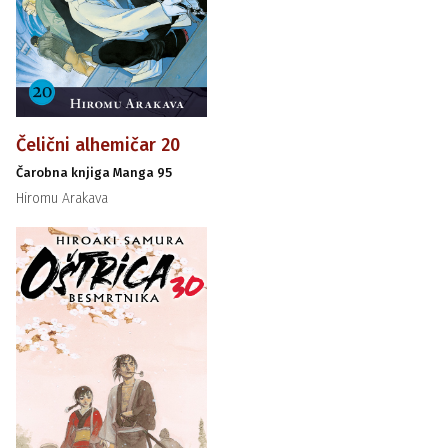
Čelični alhemičar 20
Čarobna knjiga Manga 95
Hiromu Arakava