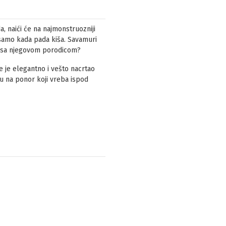
a, naići će na najmonstruozniji
ni samo kada pada kiša. Savamuri
ma sa njegovom porodicom?
e je elegantno i vešto nacrtao
ju na ponor koji vreba ispod