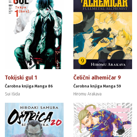
Tokijski gul 1
Čelični alhemičar 9
Čarobna knjiga Manga 86
Čarobna knjiga Manga 59
Sui Išida
Hiromu Arakava