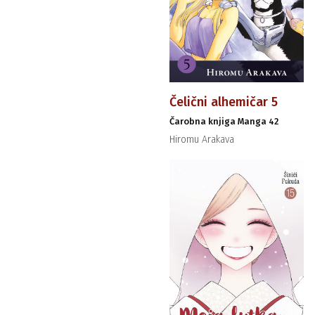
Čelični alhemičar 5
Čarobna knjiga Manga 42
Hiromu Arakava