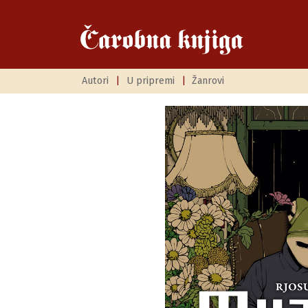
Autori
|
U pripremi
|
Žanrovi