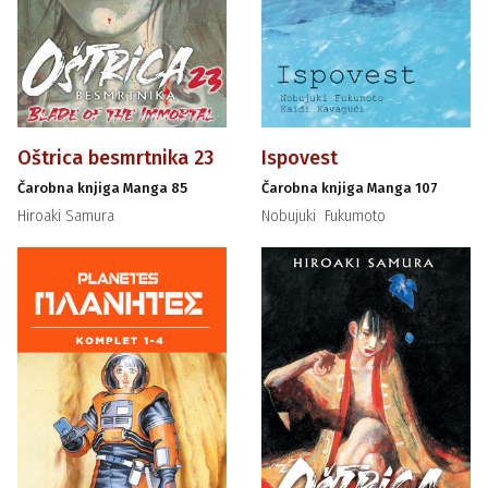
Oštrica besmrtnika 23
Ispovest
Čarobna knjiga Manga 85
Čarobna knjiga Manga 107
Hiroaki Samura
Nobujuki Fukumoto