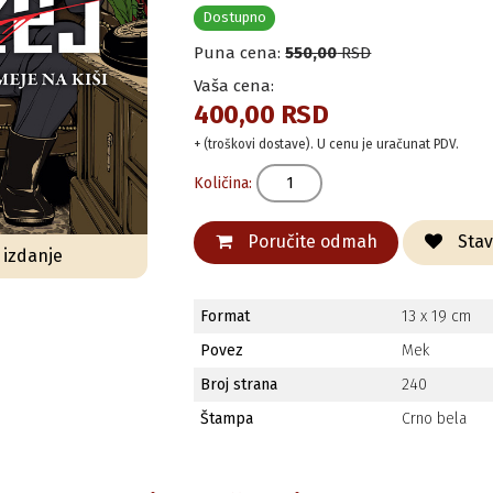
Dostupno
Puna cena:
550,00
RSD
Vaša cena:
400,00 RSD
+ (troškovi dostave). U cenu je uračunat PDV.
Količina:
Poručite odmah
Stavi
o izdanje
Format
13 x 19 cm
Povez
Mek
Broj strana
240
Štampa
Crno bela