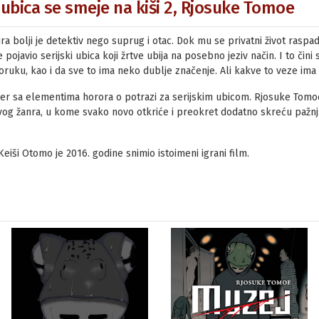
i ubica se smeje na kiši 2, Rjosuke Tomoe
ra bolji je detektiv nego suprug i otac. Dok mu se privatni život raspad
 se pojavio serijski ubica koji žrtve ubija na posebno jeziv način. I to či
 poruku, kao i da sve to ima neko dublje značenje. Ali kakve to veze i
iler sa elementima horora o potrazi za serijskim ubicom. Rjosuke Tomo
 ovog žanra, u kome svako novo otkriće i preokret dodatno skreću pažn
ši Otomo je 2016. godine snimio istoimeni igrani film.