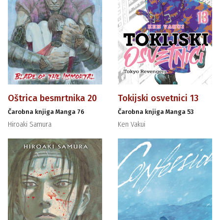
Oštrica besmrtnika 20
Tokijski osvetnici 13
Čarobna knjiga Manga 76
Čarobna knjiga Manga 53
Hiroaki Samura
Ken Vakui