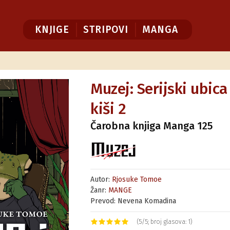
KNJIGE
STRIPOVI
MANGA
Muzej: Serijski ubic
kiši 2
Čarobna knjiga Manga 125
Autor:
Rjosuke Tomoe
Žanr:
MANGE
Prevod: Nevena Komadina
(5/5; broj glasova: 1)