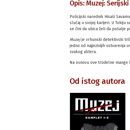
Opis: Muzej: Serijsk
Policijski narednik Hisaši Savamu
slučaj u svojoj karijeri. U Tokiju
se čini da ubica želi da pošalje
Muzej
je vrhunski detektivski tr
jedno od najjezivijih ostvarenja
svakog aktera.
Na osnovu ove trodelne mange Kei
Od istog autora