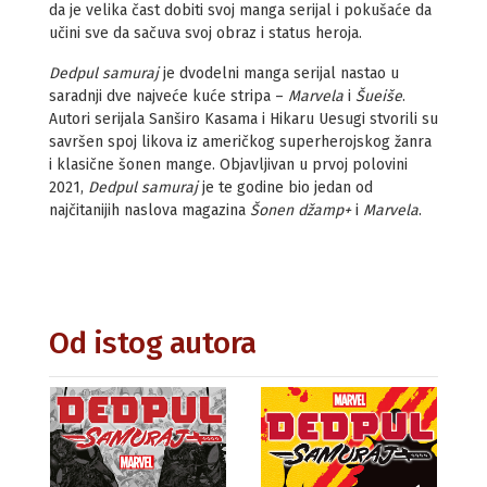
da je velika čast dobiti svoj manga serijal i pokušaće da
učini sve da sačuva svoj obraz i status heroja.
Dedpul samuraj
je dvodelni manga serijal nastao u
saradnji dve najveće kuće stripa –
Marvela
i
Šueiše
.
Autori serijala Sanširo Kasama i Hikaru Uesugi stvorili su
savršen spoj likova iz američkog superherojskog žanra
i klasične šonen mange. Objavljivan u prvoj polovini
2021,
Dedpul samuraj
je te godine bio jedan od
najčitanijih naslova magazina
Šonen džamp+
i
Marvela
.
Od istog autora