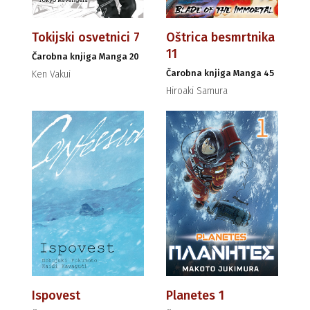
Tokijski osvetnici 7
Oštrica besmrtnika
11
Čarobna knjiga Manga 20
Čarobna knjiga Manga 45
Ken Vakui
Hiroaki Samura
Ispovest
Planetes 1