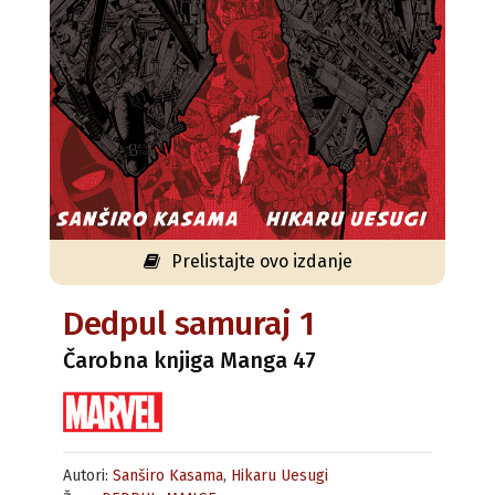
Prelistajte ovo izdanje
Dedpul samuraj 1
Čarobna knjiga Manga 47
Autori:
Sanširo Kasama
,
Hikaru Uesugi