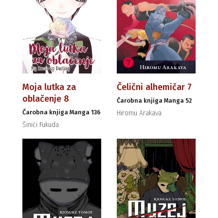
Moja lutka za
Čelični alhemičar 7
oblačenje 8
Čarobna knjiga Manga 52
Čarobna knjiga Manga 136
Hiromu Arakava
Šinići Fukuda