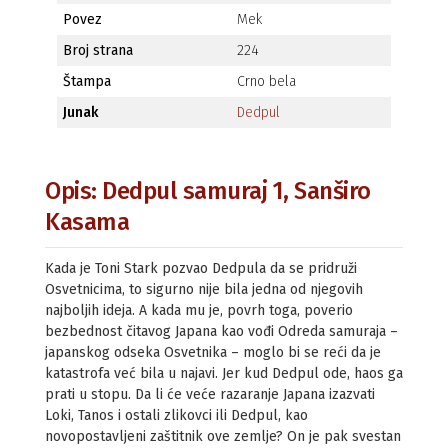
Povez
Mek
Broj strana
224
Štampa
Crno bela
Junak
Dedpul
Opis: Dedpul samuraj 1, Sanširo
Kasama
Kada je Toni Stark pozvao Dedpula da se pridruži
Osvetnicima, to sigurno nije bila jedna od njegovih
najboljih ideja. A kada mu je, povrh toga, poverio
bezbednost čitavog Japana kao vođi Odreda samuraja –
japanskog odseka Osvetnika – moglo bi se reći da je
katastrofa već bila u najavi. Jer kud Dedpul ode, haos ga
prati u stopu. Da li će veće razaranje Japana izazvati
Loki, Tanos i ostali zlikovci ili Dedpul, kao
novopostavljeni zaštitnik ove zemlje? On je pak svestan