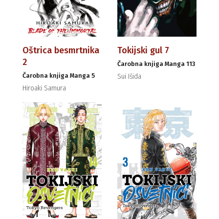
Oštrica besmrtnika
Tokijski gul 7
2
Čarobna knjiga Manga 113
Čarobna knjiga Manga 5
Sui Išida
Hiroaki Samura