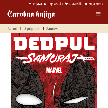
Prijava
Registracija
Lista želja
Moja korpa
Autori
|
U pripremi
|
Žanrovi