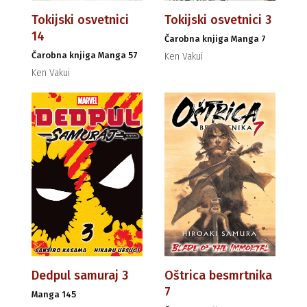
Tokijski osvetnici
Tokijski osvetnici 3
14
Čarobna knjiga Manga 7
Čarobna knjiga Manga 57
Ken Vakui
Ken Vakui
Dedpul samuraj 3
Oštrica besmrtnika
7
Manga 145