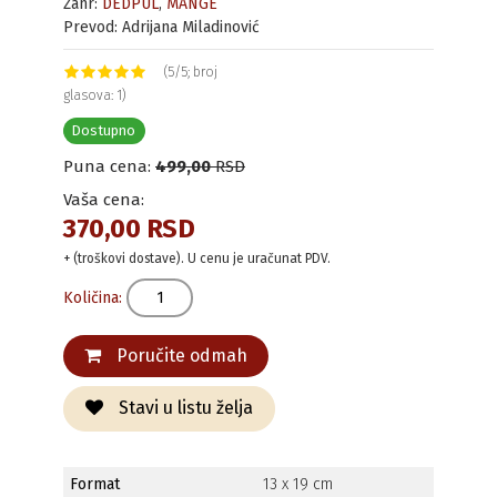
Žanr:
DEDPUL
,
MANGE
Prevod: Adrijana Miladinović
(5/5; broj
glasova: 1)
Dostupno
Puna cena:
499,00
RSD
Vaša cena:
370,00 RSD
+ (troškovi dostave). U cenu je uračunat PDV.
Količina:
Poručite odmah
Stavi u listu želja
Format
13 x 19 cm