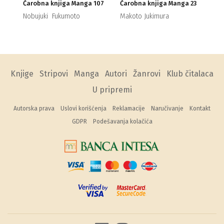
Čarobna knjiga Manga 107
Čarobna knjiga Manga 23
Nobujuki Fukumoto
Makoto Jukimura
Knjige
Stripovi
Manga
Autori
Žanrovi
Klub čitalaca
U pripremi
Autorska prava
Uslovi korišćenja
Reklamacije
Naručivanje
Kontakt
GDPR
Podešavanja kolačića