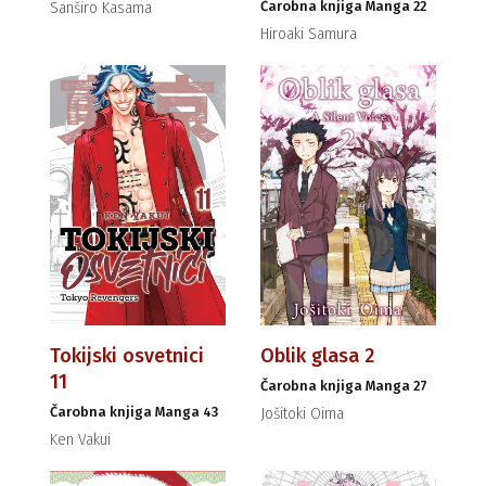
Čarobna knjiga Manga 22
Sanširo Kasama
Hiroaki Samura
Tokijski osvetnici
Oblik glasa 2
11
Čarobna knjiga Manga 27
Čarobna knjiga Manga 43
Jošitoki Oima
Ken Vakui