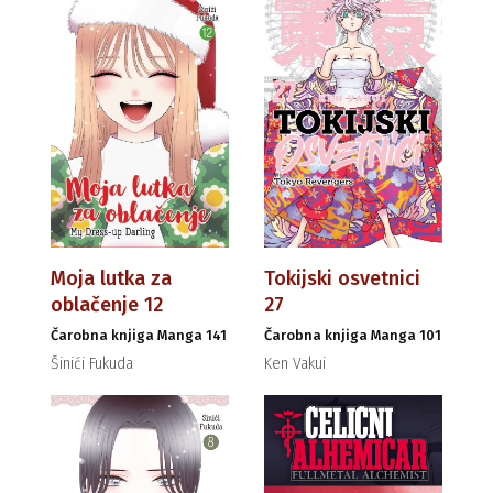
Moja lutka za
Tokijski osvetnici
oblačenje 12
27
Čarobna knjiga Manga 141
Čarobna knjiga Manga 101
Šinići Fukuda
Ken Vakui