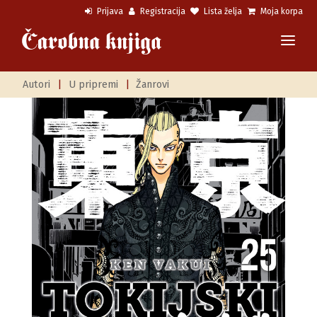
Prijava
Registracija
Lista želja
Moja korpa
Autori
|
U pripremi
|
Žanrovi