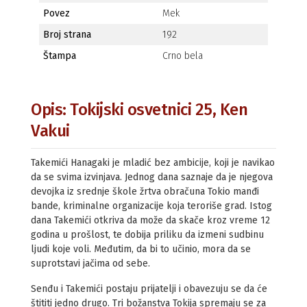
Povez
Mek
Broj strana
192
Štampa
Crno bela
Opis: Tokijski osvetnici 25, Ken
Vakui
Takemići Hanagaki je mladić bez ambicije, koji je navikao
da se svima izvinjava. Jednog dana saznaje da je njegova
devojka iz srednje škole žrtva obračuna Tokio manđi
bande, kriminalne organizacije koja teroriše grad. Istog
dana Takemići otkriva da može da skače kroz vreme 12
godina u prošlost, te dobija priliku da izmeni sudbinu
ljudi koje voli. Međutim, da bi to učinio, mora da se
suprotstavi jačima od sebe.
Senđu i Takemići postaju prijatelji i obavezuju se da će
štititi jedno drugo. Tri božanstva Tokija spremaju se za