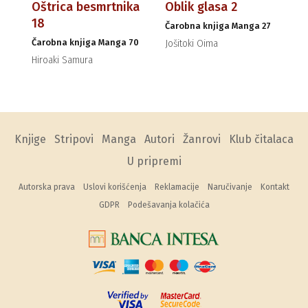
Oštrica besmrtnika
Oblik glasa 2
18
Čarobna knjiga Manga 27
Čarobna knjiga Manga 70
Jošitoki Oima
Hiroaki Samura
Knjige
Stripovi
Manga
Autori
Žanrovi
Klub čitalaca
U pripremi
Autorska prava
Uslovi korišćenja
Reklamacije
Naručivanje
Kontakt
GDPR
Podešavanja kolačića