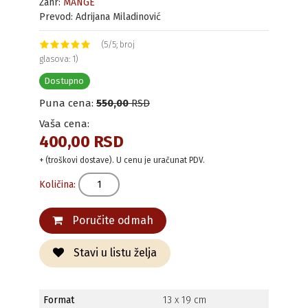
Žanr:
MANGE
Prevod: Adrijana Miladinović
(5/5; broj
glasova: 1)
Dostupno
Puna cena:
550,00
RSD
Vaša cena:
400,00 RSD
+ (troškovi dostave). U cenu je uračunat PDV.
Količina:
Poručite odmah
Stavi u listu želja
Format
13 x 19 cm