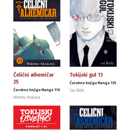
Čelični alhemičar
Tokijski gul 13
25
Čarobna knjiga Manga 135
Čarobna knjiga Manga 119
Sui Išida
Hiromu Arakava