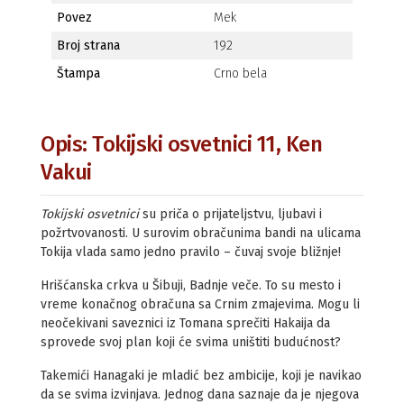
Povez
Mek
Broj strana
192
Štampa
Crno bela
Opis: Tokijski osvetnici 11, Ken
Vakui
Tokijski osvetnici
su priča o prijateljstvu, ljubavi i
požrtvovanosti. U surovim obračunima bandi na ulicama
Tokija vlada samo jedno pravilo – čuvaj svoje bližnje!
Hrišćanska crkva u Šibuji, Badnje veče. To su mesto i
vreme konačnog obračuna sa Crnim zmajevima. Mogu li
neočekivani saveznici iz Tomana sprečiti Hakaija da
sprovede svoj plan koji će svima uništiti budućnost?
Takemići Hanagaki je mladić bez ambicije, koji je navikao
da se svima izvinjava. Jednog dana saznaje da je njegova