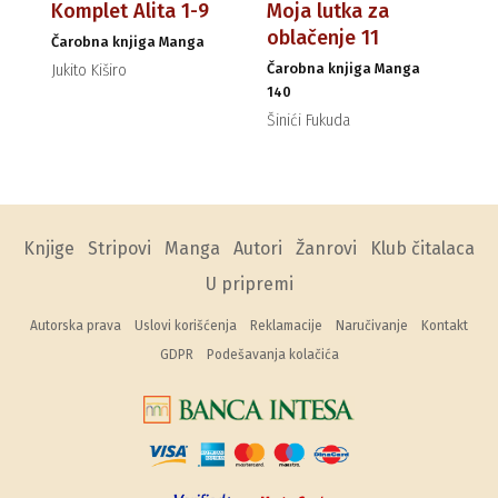
Komplet Alita 1-9
Moja lutka za
oblačenje 11
Čarobna knjiga Manga
Čarobna knjiga Manga
Jukito Kiširo
140
Šinići Fukuda
Knjige
Stripovi
Manga
Autori
Žanrovi
Klub čitalaca
U pripremi
Autorska prava
Uslovi korišćenja
Reklamacije
Naručivanje
Kontakt
GDPR
Podešavanja kolačića