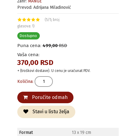
Žanr:
MANGE
Prevod: Adrijana Miladinović
(5/5; broj
glasova: 1)
Dostupno
Puna cena:
499,00
RSD
Vaša cena:
370,00 RSD
+ (troškovi dostave). U cenu je uračunat PDV.
Količina:
Poručite odmah
Stavi u listu želja
Format
13 x 19 cm