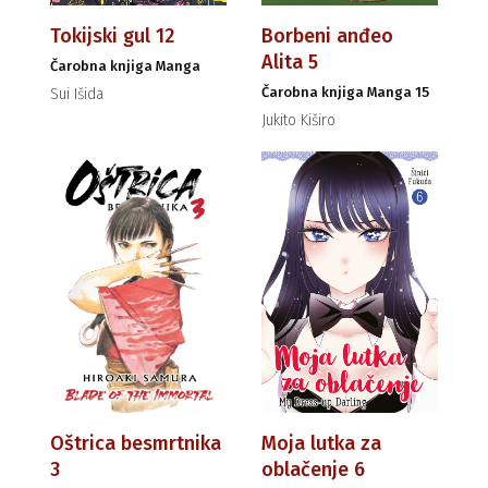
Tokijski gul 12
Borbeni anđeo
Alita 5
Čarobna knjiga Manga
Čarobna knjiga Manga 15
Sui Išida
Jukito Kiširo
Oštrica besmrtnika
Moja lutka za
3
oblačenje 6