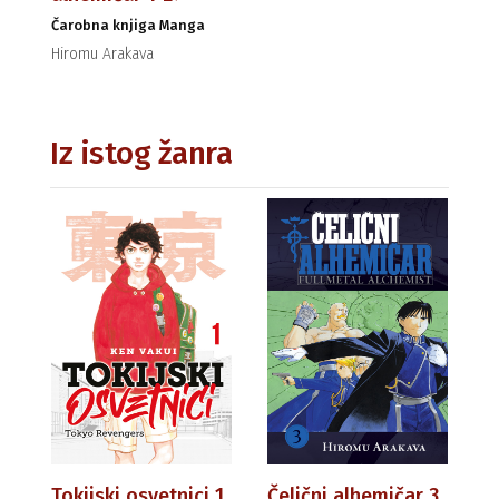
Čarobna knjiga Manga
Hiromu Arakava
Iz istog žanra
Tokijski osvetnici 1
Čelični alhemičar 3