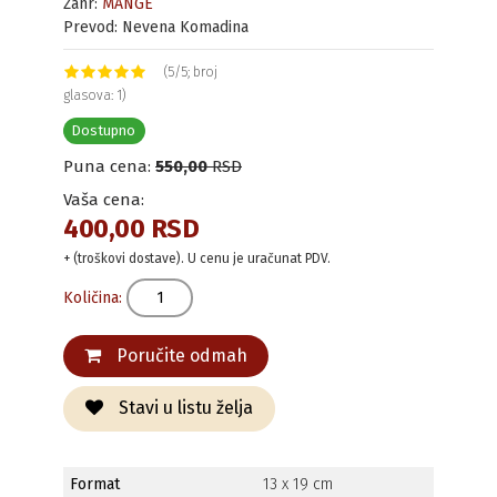
Žanr:
MANGE
Prevod: Nevena Komadina
(5/5; broj
glasova: 1)
Dostupno
Puna cena:
550,00
RSD
Vaša cena:
400,00 RSD
+ (troškovi dostave). U cenu je uračunat PDV.
Količina:
Poručite odmah
Stavi u listu želja
Format
13 x 19 cm