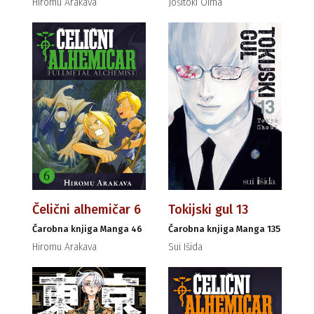
Hiromu Arakava
Jošitoki Oima
Čelični alhemičar 6
Tokijski gul 13
Čarobna knjiga Manga 46
Čarobna knjiga Manga 135
Hiromu Arakava
Sui Išida