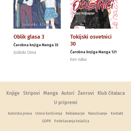
Oblik glasa 3
Tokijski osvetnici
30
Čarobna knjiga Manga 33
Čarobna knjiga Manga 121
Jošitoki Oima
Ken Vakui
Knjige
Stripovi
Manga
Autori
Žanrovi
Klub čitalaca
U pripremi
Autorska prava
Uslovi korišćenja
Reklamacije
Naručivanje
Kontakt
GDPR
Podešavanja kolačića