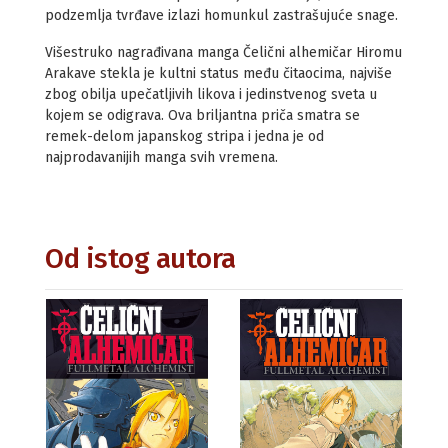
podzemlja tvrđave izlazi homunkul zastrašujuće snage.
Višestruko nagrađivana manga Čelični alhemičar Hiromu
Arakave stekla je kultni status među čitaocima, najviše
zbog obilja upečatljivih likova i jedinstvenog sveta u
kojem se odigrava. Ova briljantna priča smatra se
remek-delom japanskog stripa i jedna je od
najprodavanijih manga svih vremena.
Od istog autora