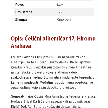
Povez
Mek
Broj strana
192
Štampa
Crno bela
Opis: Čelični alhemičar 17, Hiromu
Arakava
Edvard i Alfons Elrik prekršili su najvažniji zakon
alhemije i za to su platili surov danak. Da bi ispravili
grešku, kreću u epsku pustolovinu širom Amestrisa,
militarističke države u kojoj je alhemija deo
svakodnevice. Jedino što im uliva nadu jeste legenda o
kamenu mudrosti. Međutim, put do njega popločan je
opasnostima koje sežu duboko u prošlost.
General-major Olivija Mira Armstrong ledena je kraljica
tvrđave Brigz! Da li će biti saveznik ili protivnik braći
Elrik? Dok Al i Ed to pokušavaju da saznaju, iz