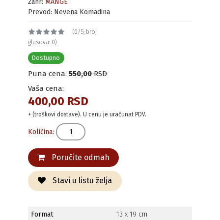
Žanr:
MANGE
Prevod: Nevena Komadina
(0/5; broj
glasova: 0)
Dostupno
Puna cena:
550,00
RSD
Vaša cena:
400,00 RSD
+ (troškovi dostave). U cenu je uračunat PDV.
Količina:
Poručite odmah
Stavi u listu želja
Format
13 x 19 cm