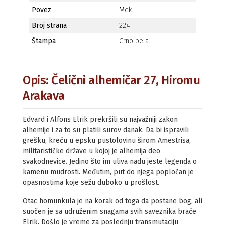
Povez
Mek
Broj strana
224
Štampa
Crno bela
Opis: Čelični alhemičar 27, Hiromu
Arakava
Edvard i Alfons Elrik prekršili su najvažniji zakon
alhemije i za to su platili surov danak. Da bi ispravili
grešku, kreću u epsku pustolovinu širom Amestrisa,
militarističke države u kojoj je alhemija deo
svakodnevice. Jedino što im uliva nadu jeste legenda o
kamenu mudrosti. Međutim, put do njega popločan je
opasnostima koje sežu duboko u prošlost.
Otac homunkula je na korak od toga da postane bog, ali
suočen je sa udruženim snagama svih saveznika braće
Elrik. Došlo je vreme za poslednju transmutaciju