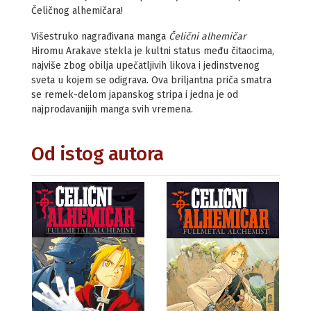
Čeličnog alhemičara!
Višestruko nagrađivana manga
Čelični alhemičar
Hiromu Arakave stekla je kultni status među čitaocima,
najviše zbog obilja upečatljivih likova i jedinstvenog
sveta u kojem se odigrava. Ova briljantna priča smatra
se remek-delom japanskog stripa i jedna je od
najprodavanijih manga svih vremena.
Od istog autora