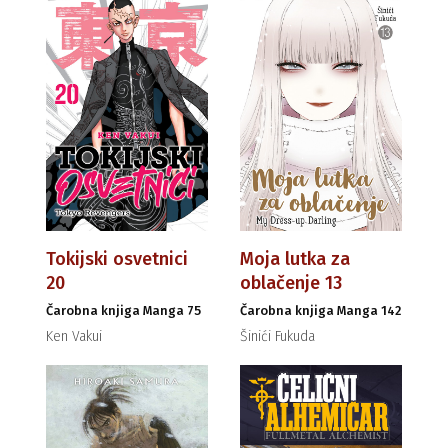
Tokijski osvetnici
Moja lutka za
20
oblačenje 13
Čarobna knjiga Manga 75
Čarobna knjiga Manga 142
Ken Vakui
Šinići Fukuda