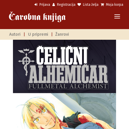
Prijava
Registracija
Lista želja
Moja korpa
Autori
|
U pripremi
|
Žanrovi