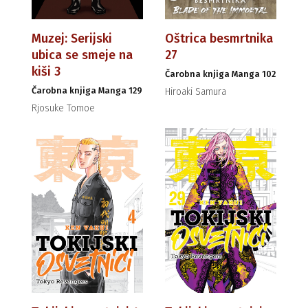
Muzej: Serijski
Oštrica besmrtnika
ubica se smeje na
27
kiši 3
Čarobna knjiga Manga 102
Čarobna knjiga Manga 129
Hiroaki Samura
Rjosuke Tomoe