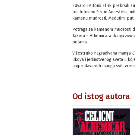
Edvard i Alfons Elrik prekršili su
pustolovinu širom Amestrisa, mili
kamenu mudrosti. Međutim, put 
Potraga za kamenom mudrosti dove
Takera – Alhemičara tkanja život
petama.
Višestruko nagrađivana manga
Č
likova i jedinstvenog sveta u ko
najprodavanijih manga svih vrem
Od istog autora