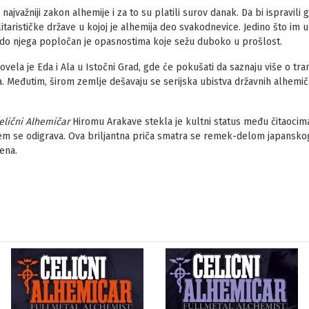
 najvažniji zakon alhemije i za to su platili surov danak. Da bi ispravil
tarističke države u kojoj je alhemija deo svakodnevice. Jedino što im 
do njega popločan je opasnostima koje sežu duboko u prošlost.
la je Eda i Ala u Istočni Grad, gde će pokušati da saznaju više o trans
a. Međutim, širom zemlje dešavaju se serijska ubistva državnih alhemiča
elični Alhemičar
Hiromu Arakave stekla je kultni status među čitaocima,
jem se odigrava. Ova briljantna priča smatra se remek-delom japanskog 
ena.