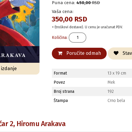
Puna cena:
450,00
RSD
Vaša cena:
350,00 RSD
+ (troškovi dostave). U cenu je uračunat PDV.
Količina:
Poručite odmah
Stavi
o izdanje
Format
13 x 19 cm
Povez
Mek
Broj strana
192
Štampa
Crno bela
ičar 2, Hiromu Arakava