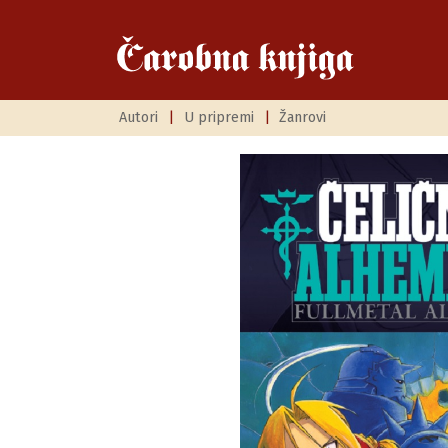
Autori
|
U pripremi
|
Žanrovi