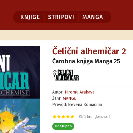
KNJIGE
STRIPOVI
MANGA
Čelični alhemičar 2
Čarobna knjiga Manga 25
Autor:
Hiromu Arakava
Žanr:
MANGE
Prevod: Nevena Komadina
(5/5; broj glasova: 2)
Dostupno