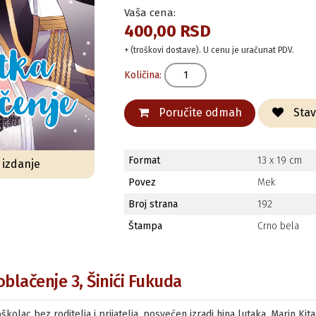
Vaša cena:
400,00 RSD
+ (troškovi dostave). U cenu je uračunat PDV.
Količina:
Poručite odmah
Stavi
Format
13 x 19 cm
o izdanje
Povez
Mek
Broj strana
192
Štampa
Crno bela
oblačenje 3, Šinići Fukuda
olac bez roditelja i prijatelja, posvećen izradi hina lutaka. Marin Kita