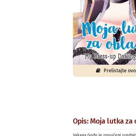
Prelistajte ov
Opis: Moja lutka za 
Vakana Gođo je povučeni srednjošk