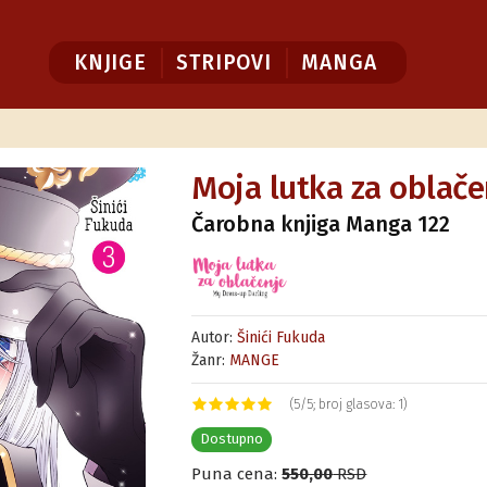
KNJIGE
STRIPOVI
MANGA
Moja lutka za oblače
Čarobna knjiga Manga 122
Autor:
Šinići Fukuda
Žanr:
MANGE
(5/5; broj glasova: 1)
Dostupno
Puna cena:
550,00
RSD