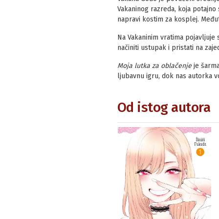
Vakaninog razreda, koja potajno 
napravi kostim za kosplej. Međuti
Na Vakaninim vratima pojavljuje s
načiniti ustupak i pristati na zaj
Moja lutka za oblačenje
je šarma
ljubavnu igru, dok nas autorka v
Od istog autora