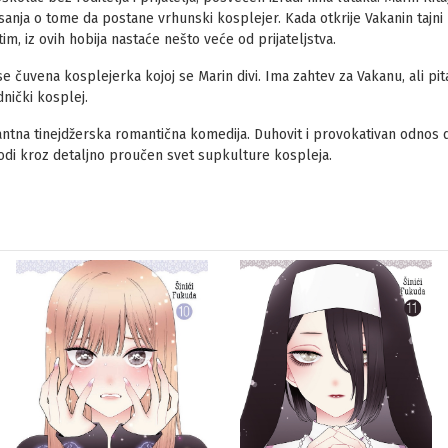
sanja o tome da postane vrhunski kosplejer. Kada otkrije Vakanin tajni 
m, iz ovih hobija nastaće nešto veće od prijateljstva.
e čuvena kosplejerka kojoj se Marin divi. Ima zahtev za Vakanu, ali pita
ednički kosplej.
ntna tinejdžerska romantična komedija. Duhovit i provokativan odnos dv
odi kroz detaljno proučen svet supkulture kospleja.