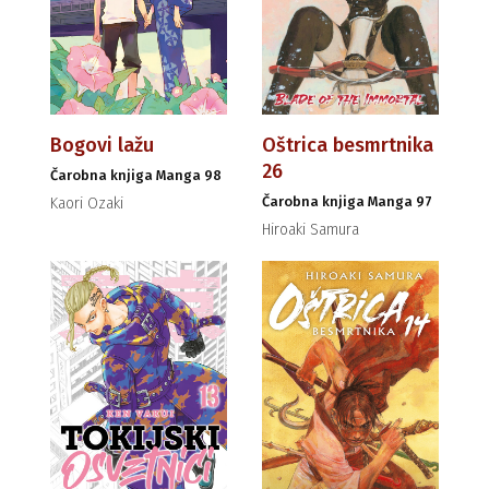
Bogovi lažu
Oštrica besmrtnika
26
Čarobna knjiga Manga 98
Čarobna knjiga Manga 97
Kaori Ozaki
Hiroaki Samura