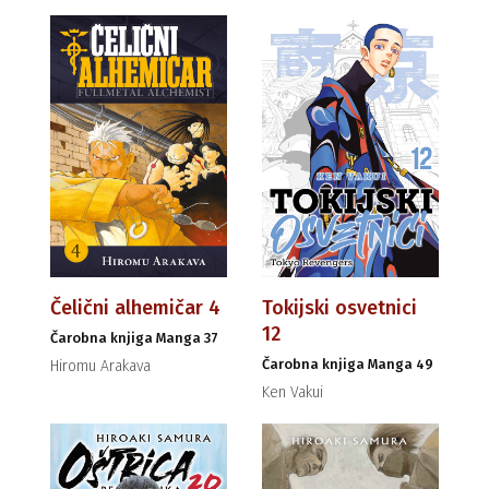
Čelični alhemičar 4
Tokijski osvetnici
12
Čarobna knjiga Manga 37
Čarobna knjiga Manga 49
Hiromu Arakava
Ken Vakui