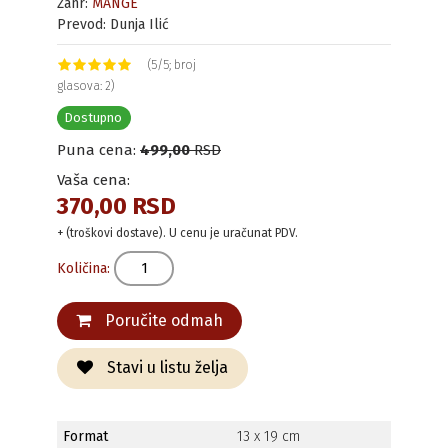
Žanr:
MANGE
Prevod: Dunja Ilić
(5/5; broj
glasova: 2)
Dostupno
Puna cena:
499,00
RSD
Vaša cena:
370,00 RSD
+ (troškovi dostave). U cenu je uračunat PDV.
Količina:
Poručite odmah
Stavi u listu želja
Format
13 x 19 cm