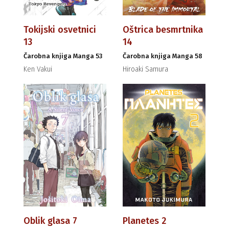
Tokijski osvetnici
Oštrica besmrtnika
13
14
Čarobna knjiga Manga 53
Čarobna knjiga Manga 58
Ken Vakui
Hiroaki Samura
Oblik glasa 7
Planetes 2