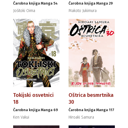
Čarobna knjiga Manga 54
Čarobna knjiga Manga 29
Jošitoki Oima
Makoto Jukimura
Tokijski osvetnici
Oštrica besmrtnika
18
30
Čarobna knjiga Manga 69
Čarobna knjiga Manga 117
Ken Vakui
Hiroaki Samura