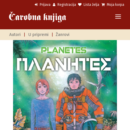
Prijava
Registracija
Lista želja
Moja korpa
Autori
|
U pripremi
|
Žanrovi