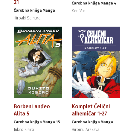
21
Čarobna knjiga Manga 4
Čarobna knjiga Manga
Ken Vakui
Hiroaki Samura
Borbeni anđeo
Komplet Čelični
Alita 5
alhemičar 1-27
Čarobna knjiga Manga 15
Čarobna knjiga Manga
Jukito Kiširo
Hiromu Arakava