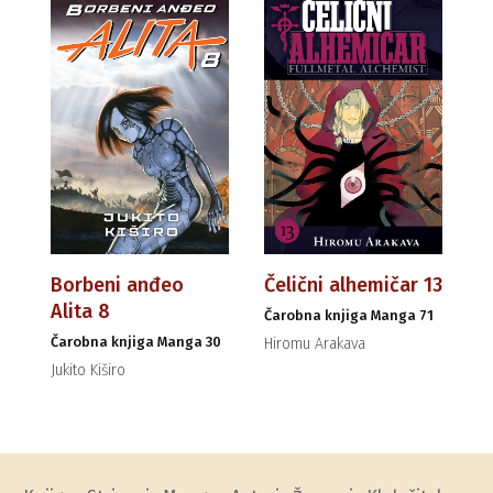
Borbeni anđeo
Čelični alhemičar 13
Alita 8
Čarobna knjiga Manga 71
Čarobna knjiga Manga 30
Hiromu Arakava
Jukito Kiširo