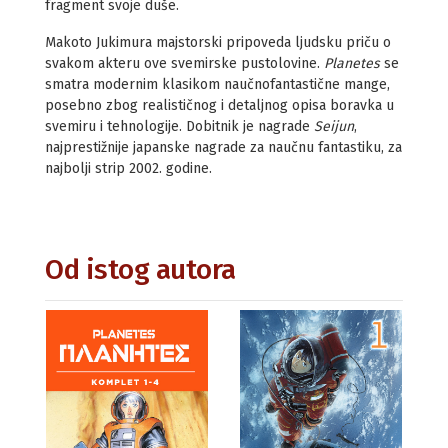
fragment svoje duše.
Makoto Jukimura majstorski pripoveda ljudsku priču o
svakom akteru ove svemirske pustolovine.
Planetes
se
smatra modernim klasikom naučnofantastične mange,
posebno zbog realističnog i detaljnog opisa boravka u
svemiru i tehnologije. Dobitnik je nagrade
Seijun
,
najprestižnije japanske nagrade za naučnu fantastiku, za
najbolji strip 2002. godine.
Od istog autora