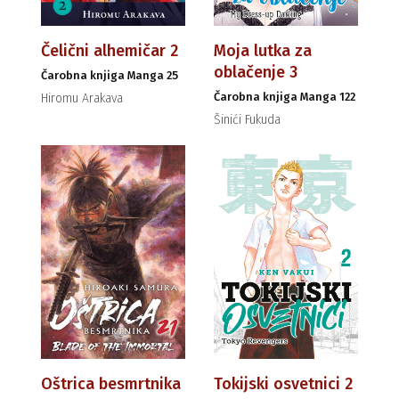
Čelični alhemičar 2
Moja lutka za
oblačenje 3
Čarobna knjiga Manga 25
Čarobna knjiga Manga 122
Hiromu Arakava
Šinići Fukuda
Oštrica besmrtnika
Tokijski osvetnici 2