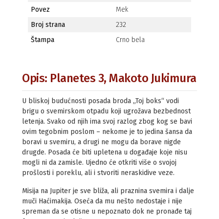
Povez
Mek
Broj strana
232
Štampa
Crno bela
Opis: Planetes 3, Makoto Jukimura
U bliskoj budućnosti posada broda „Toj boks“ vodi
brigu o svemirskom otpadu koji ugrožava bezbednost
letenja. Svako od njih ima svoj razlog zbog kog se bavi
ovim tegobnim poslom – nekome je to jedina šansa da
boravi u svemiru, a drugi ne mogu da borave nigde
drugde. Posada će biti upletena u događaje koje nisu
mogli ni da zamisle. Ujedno će otkriti više o svojoj
prošlosti i poreklu, ali i stvoriti neraskidive veze.
Misija na Jupiter je sve bliža, ali praznina svemira i dalje
muči Haćimakija. Oseća da mu nešto nedostaje i nije
spreman da se otisne u nepoznato dok ne pronađe taj