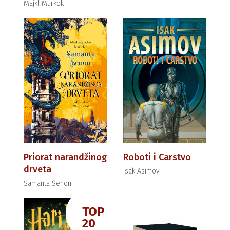
Majkl Murkok
Priorat narandžinog
Roboti i Carstvo
drveta
Isak Asimov
Samanta Šenon
TOP
20