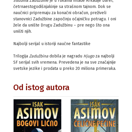
Sudbina Zadužbine je u rukama mlade Arkadije Darel,
četrnaestogodišnjakinje sa strašnom tajnom. Dok se
naučnici pripremaju za konačni obračun, preživeli
stanovnici Zadužbine započinju očajničku potragu. I oni
žele da unište Drugu Zadužbinu – pre nego što ona
uništi njih.
Najbolji serijal u istoriji naučne fantastike
Trilogija
Zadužbina
dobila je nagradu
Hjugo
za najbolji
SF serijal svih vremena. Prevedena je na sve značajnije
svetske jezike i prodata u preko 20 miliona primeraka.
Od istog autora