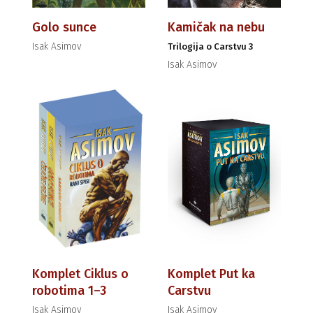
Golo sunce
Kamičak na nebu
Isak Asimov
Trilogija o Carstvu 3
Isak Asimov
Komplet Ciklus o
Komplet Put ka
robotima 1–3
Carstvu
Isak Asimov
Isak Asimov