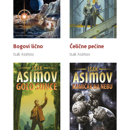
Bogovi lično
Čelične pećine
Isak Asimov
Isak Asimov