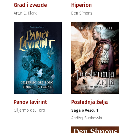
Grad i zvezde
Hiperion
Artur Č. Klark
Den Simons
Panov lavirint
Poslednja želja
Giljermo del Toro
Saga o Vešcu 1
Andžej Sapkovski