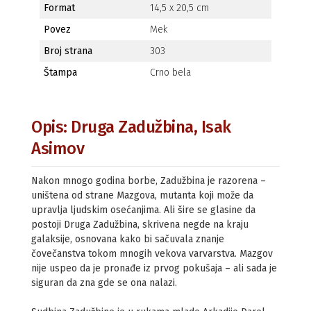
Format
14,5 x 20,5 cm
Povez
Mek
Broj strana
303
Štampa
Crno bela
Opis: Druga Zadužbina, Isak
Asimov
Nakon mnogo godina borbe, Zadužbina je razorena –
uništena od strane Mazgova, mutanta koji može da
upravlja ljudskim osećanjima. Ali šire se glasine da
postoji Druga Zadužbina, skrivena negde na kraju
galaksije, osnovana kako bi sačuvala znanje
čovečanstva tokom mnogih vekova varvarstva. Mazgov
nije uspeo da je pronađe iz prvog pokušaja – ali sada je
siguran da zna gde se ona nalazi.