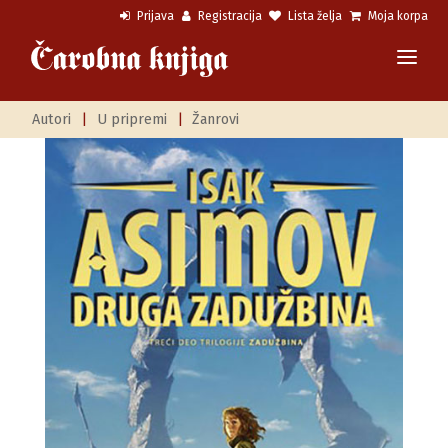
Prijava
Registracija
Lista želja
Moja korpa
Autori
|
U pripremi
|
Žanrovi