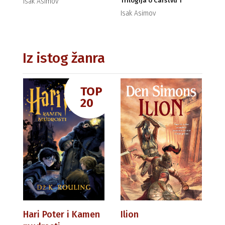
Trilogija o Carstvu 1
Isak Asimov
Isak Asimov
Iz istog žanra
TOP
20
Hari Poter i Kamen
Ilion