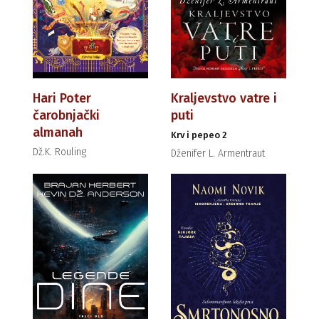
Hari Poter
Kraljevstvo vatre i
čarobnjački
puti
almanah
Krv i pepeo 2
Dž.K. Rouling
Dženifer L. Armentraut