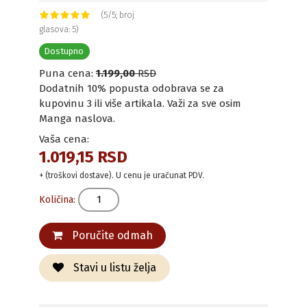
(5/5; broj
glasova: 5)
Dostupno
Puna cena:
1.199,00
RSD
Dodatnih 10% popusta odobrava se za
kupovinu 3 ili više artikala. Važi za sve osim
Manga naslova.
Vaša cena:
1.019,15 RSD
+ (troškovi dostave). U cenu je uračunat PDV.
Količina:
Poručite odmah
Stavi u listu želja