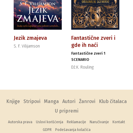
Jezik zmajeva
Fantastične zveri i
gde ih naći
S. F. Vilijamson
Fantastične zveri 1
SCENARIO
Dž.K. Rouling
Knjige
Stripovi
Manga
Autori
Žanrovi
Klub čitalaca
U pripremi
Autorska prava
Uslovi korišćenja
Reklamacije
Naručivanje
Kontakt
GDPR
Podešavanja kolačića