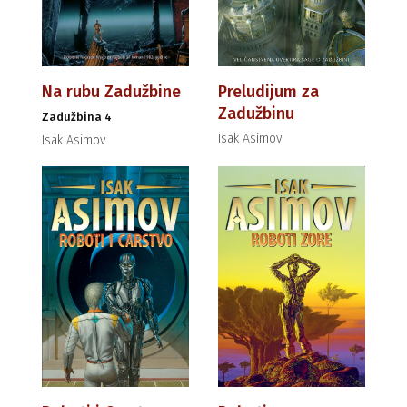
Na rubu Zadužbine
Preludijum za
Zadužbinu
Zadužbina 4
Isak Asimov
Isak Asimov