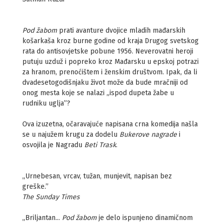
Pod žabom
prati avanture dvojice mladih mađarskih
košarkaša kroz burne godine od kraja Drugog svetskog
rata do antisovjetske pobune 1956. Neverovatni heroji
putuju uzduž i popreko kroz Mađarsku u epskoj potrazi
za hranom, prenoćištem i ženskim društvom. Ipak, da li
dvadesetogodišnjaku život može da bude mračniji od
onog mesta koje se nalazi „ispod dupeta žabe u
rudniku uglja”?
Ova izuzetna, očaravajuće napisana crna komedija našla
se u najužem krugu za dodelu
Bukerove nagrade
i
osvojila je Nagradu
Beti Trask
.
„Urnebesan, vrcav, tužan, munjevit, napisan bez
greške.”
The Sunday Times
„Briljantan...
Pod žabom
je delo ispunjeno dinamičnom