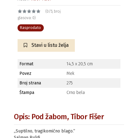
(0/5; broj
glasova: 0)
Rasprodato
Stavi u listu želja
Format
14,5 x 20,5 cm
Povez
Mek
Broj strana
275
Štampa
Crno bela
Opis: Pod žabom, Tibor Fišer
„Suptilno, tragikomično blago.”
Salman Ruždi