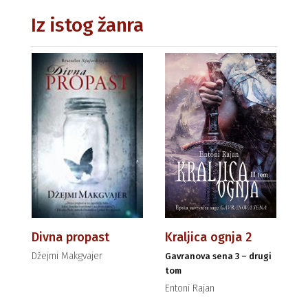
Iz istog žanra
Divna propast
Kraljica ognja 2
Džejmi Makgvajer
Gavranova sena 3 – drugi
tom
Entoni Rajan