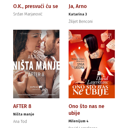
O.K., presvući ću se
Ja, Arno
Srđan Marjanović
Katarina 3
Žilijet Benconi
AFTER 8
Ono što nas ne
ubije
Ništa manje
Milenijum 4
Ana Tod