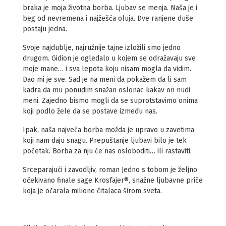
braka je moja životna borba. Ljubav se menja. Naša je i
beg od nevremena i najžešća oluja. Dve ranjene duše
postaju jedna.
Svoje najdublje, najružnije tajne izložili smo jedno
drugom. Gidion je ogledalo u kojem se odražavaju sve
moje mane… i sva lepota koju nisam mogla da vidim.
Dao mi je sve. Sad je na meni da pokažem da li sam
kadra da mu ponudim snažan oslonac kakav on nudi
meni. Zajedno bismo mogli da se suprotstavimo onima
koji podlo žele da se postave između nas.
Ipak, naša najveća borba možda je upravo u zavetima
koji nam daju snagu. Prepuštanje ljubavi bilo je tek
početak. Borba za nju će nas osloboditi… ili rastaviti.
Srceparajući i zavodljiv, roman Jedno s tobom je željno
očekivano finale sage Krosfajer®, snažne ljubavne priče
koja je očarala milione čitalaca širom sveta.