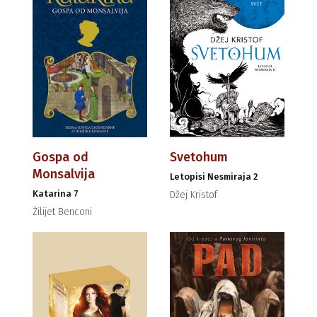
Gospa od
Svetohum
Monsalvija
Letopisi Nesmiraja 2
Katarina 7
Džej Kristof
Žilijet Benconi