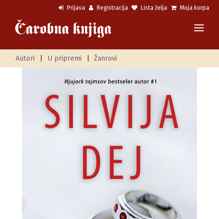
Prijava
Registracija
Lista želja
Moja korpa
Autori
|
U pripremi
|
Žanrovi