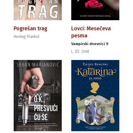
Pogrešan trag
Lovci: Mesečeva
pesma
Hening Mankel
Vampirski dnevnici 9
L. Dž. Smit