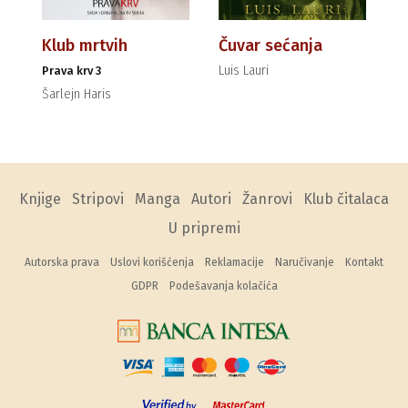
Klub mrtvih
Čuvar sećanja
Luis Lauri
Prava krv 3
Šarlejn Haris
Knjige
Stripovi
Manga
Autori
Žanrovi
Klub čitalaca
U pripremi
Autorska prava
Uslovi korišćenja
Reklamacije
Naručivanje
Kontakt
GDPR
Podešavanja kolačića