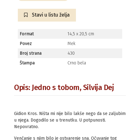
Stavi u listu želja
Format
14,5 x 20,5 cm
Povez
Mek
Broj strana
430
Štampa
Crno bela
Opis: Jedno s tobom, Silvija Dej
Gidion Kros. Ništa mi nije bilo lakše nego da se zaljubim
u njega. Dogodilo se u trenutku. U potpunosti.
Nepovratno.
Venčanje s njim bilo je ostvarenje sna. Očuvanje tog