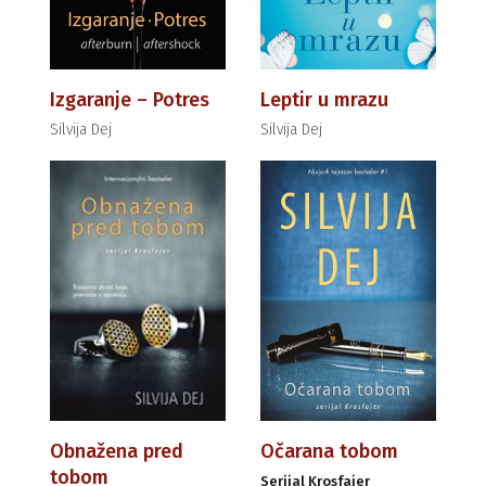
Izgaranje – Potres
Leptir u mrazu
Silvija Dej
Silvija Dej
Obnažena pred
Očarana tobom
tobom
Serijal Krosfajer