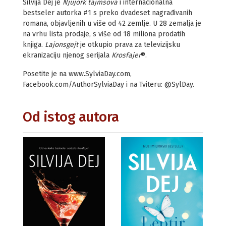
Silvija Dej je
Njujork tajmsova
i internacionalna
bestseler autorka #1 s preko dvadeset nagrađivanih
romana, objavljenih u više od 42 zemlje. U 28 zemalja je
na vrhu lista prodaje, s više od 18 miliona prodatih
knjiga.
Lajonsgejt
je otkupio prava za televizijsku
ekranizaciju njenog serijala
Krosfajer
®.
Posetite je na www.SylviaDay.com,
Facebook.com/AuthorSylviaDay i na Tviteru: @SylDay.
Od istog autora