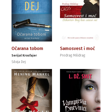
Očarana tobom
Samosvest i moć
Predrag Milidrag
Serijal Krosfajer
Silvija Dej