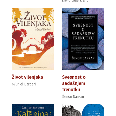
David Lagerkranc
Život vilenjaka
Svesnost o
sadašnjem
Mjurijel Barberi
trenutku
Šenon Dankan