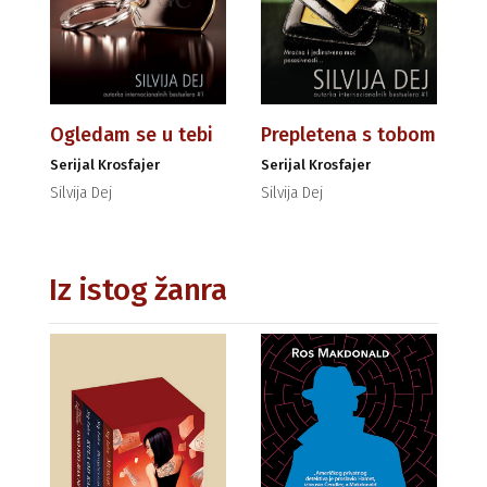
Ogledam se u tebi
Prepletena s tobom
Serijal Krosfajer
Serijal Krosfajer
Silvija Dej
Silvija Dej
Iz istog žanra