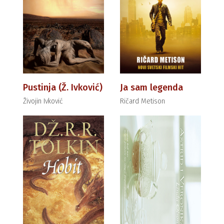
Pustinja (Ž. Ivković)
Ja sam legenda
Živojin Ivković
Ričard Metison