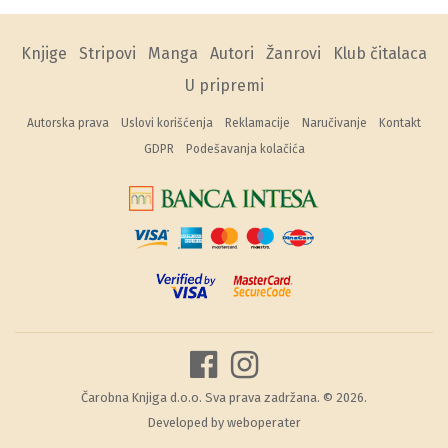
Knjige
Stripovi
Manga
Autori
Žanrovi
Klub čitalaca
U pripremi
Autorska prava
Uslovi korišćenja
Reklamacije
Naručivanje
Kontakt
GDPR
Podešavanja kolačića
Čarobna Knjiga d.o.o. Sva prava zadržana. © 2026.
Developed by
weboperater