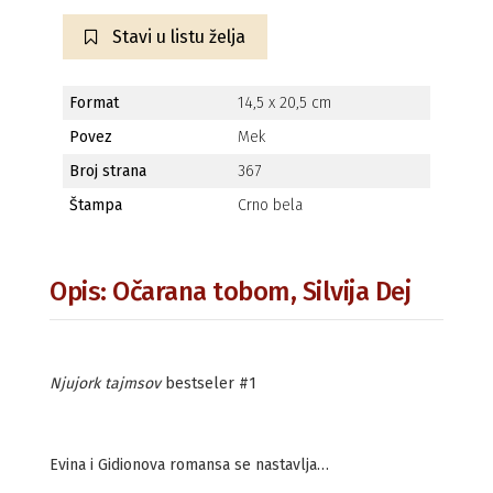
Stavi u listu želja
Format
14,5 x 20,5 cm
Povez
Mek
Broj strana
367
Štampa
Crno bela
Opis: Očarana tobom, Silvija Dej
Njujork tajmsov
bestseler #1
Evina i Gidionova romansa se nastavlja…