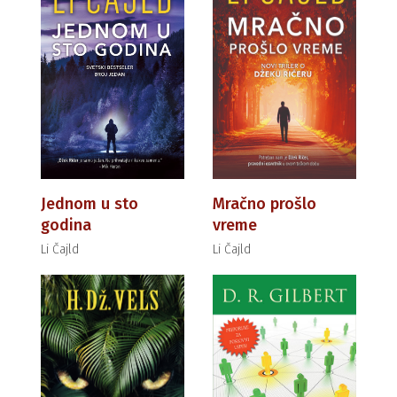
Jednom u sto
Mračno prošlo
godina
vreme
Li Čajld
Li Čajld