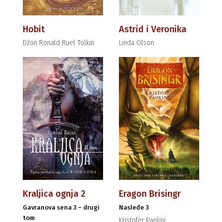
Hobit
Astrid i Veronika
Džon Ronald Ruel Tolkin
Linda Olson
Kraljica ognja 2
Eragon Brisingr
Gavranova sena 3 – drugi
Nasleđe 3
tom
Kristofer Paolini