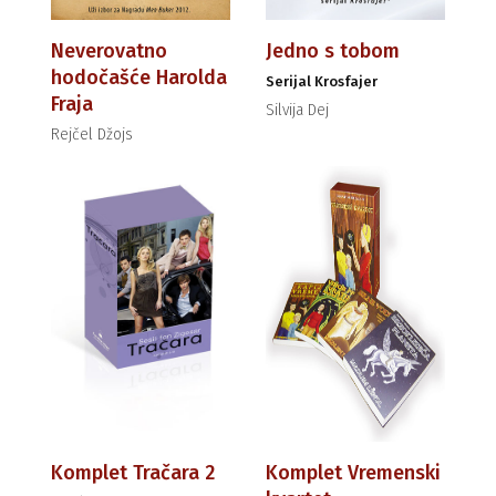
Neverovatno
Jedno s tobom
hodočašće Harolda
Serijal Krosfajer
Fraja
Silvija Dej
Rejčel Džojs
Komplet Tračara 2
Komplet Vremenski