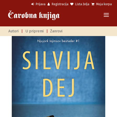
Prijava
Registracija
Lista želja
Moja korpa
Autori
|
U pripremi
|
Žanrovi