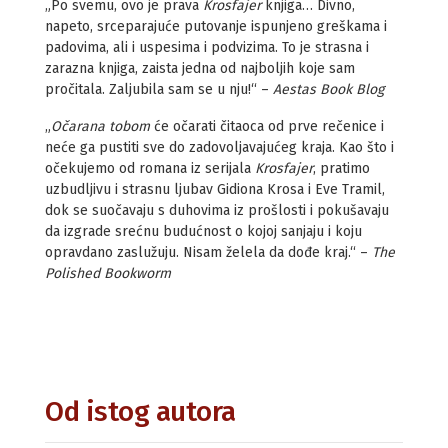
„Po svemu, ovo je prava
Krosfajer
knjiga… Divno,
napeto, srceparajuće putovanje ispunjeno greškama i
padovima, ali i uspesima i podvizima. To je strasna i
zarazna knjiga, zaista jedna od najboljih koje sam
pročitala. Zaljubila sam se u nju!“ –
Aestas Book Blog
„
Očarana tobom
će očarati čitaoca od prve rečenice i
neće ga pustiti sve do zadovoljavajućeg kraja. Kao što i
očekujemo od romana iz serijala
Krosfajer
, pratimo
uzbudljivu i strasnu ljubav Gidiona Krosa i Eve Tramil,
dok se suočavaju s duhovima iz prošlosti i pokušavaju
da izgrade srećnu budućnost o kojoj sanjaju i koju
opravdano zaslužuju. Nisam želela da dođe kraj.“ –
The
Polished Bookworm
Od istog autora