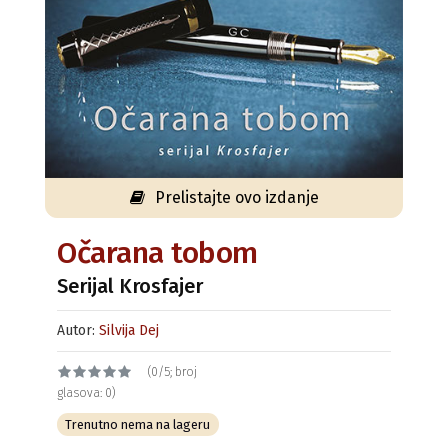
Prelistajte ovo izdanje
Očarana tobom
Serijal Krosfajer
Autor:
Silvija Dej
(0/5; broj
glasova: 0)
Trenutno nema na lageru