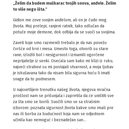
„Želim da budem muškarac tvojih snova, anđele. Želim
to više nego išta.“
Gidion me zove svojim anđelom, ali on je čudo mog
života. Moj prelepi, ranjeni ratnik, tako odlučan da
potuče moje demone, dok odbija da se suoči sa svojima.
Zaveti koje smo razmenili trebalo je da nas povežu
čvršće od krvi i mesa. Umesto toga, otvorili su stare
rane, izložili bol i nesigurnost i izmamili ogorčene
neprijatelje iz senki. Osećala sam kako mi klizi iz ruku,
najveći strahovi su mi postajali stvarnost, a moja ljubav
je iskušavana tako da nisam bila sigurna hoću li imati
snage da to podnesem.
U najsvetlijem trenutku našeg života, njegova mračna
prošlost nam se prišunjala i zapretila da će uništiti sve
za šta smo se borili. Suočili smo se sa strašnim
izborom: poznata sigurnost života kakve smo imali pre
nas ili borba za budućnost koja nam se odjednom
učinila kao nemoguć i beznadežan san…