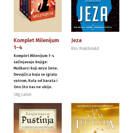
Komplet Milenijum
Jeza
1–4
Ros Makdonald
Komplet Milenijum 1-4
sačinjavaju knjige:
Muškarci koji mrze žene,
Devojčica koja se igrala
vatrom, Kula od karata i
Ono što nas ne ubije.
Stig Lašon