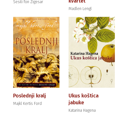
kvartet
Sesili fon Zigesar
Madlen Lengl
Poslednji kralj
Ukus koštica
jabuke
Majkl Kertis Ford
Katarina Hagena