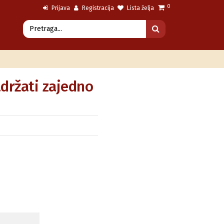
0
Prijava
Registracija
Lista želja
držati zajedno