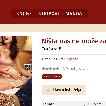
KNJIGE
STRIPOVI
MANGA
Ništa nas ne može za
Tračara 8
Autor:
Sesili fon Zigesar
(0/5; broj glasova: 0)
Rasprodato
Stavi u listu želja
Format
14,5 x 20,5 cm