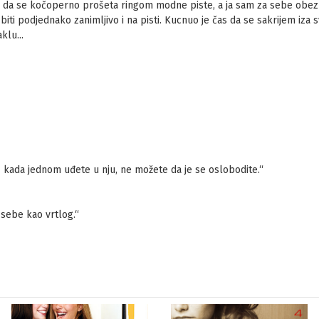
a da se kočoperno prošeta ringom modne piste, a ja sam za sebe obe
biti podjednako zanimljivo i na pisti. Kucnuo je čas da se sakrijem iza
lu...
 kada jednom uđete u nju, ne možete da je se oslobodite.“
u sebe kao vrtlog.“