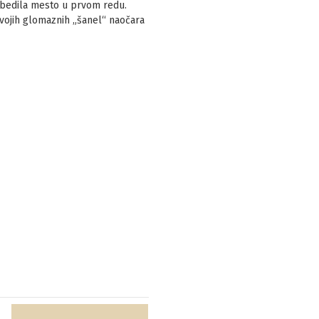
zbedila mesto u prvom redu.
 svojih glomaznih „šanel“ naočara