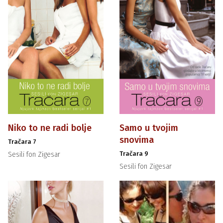
Niko to ne radi bolje
Samo u tvojim
snovima
Tračara 7
Tračara 9
Sesili fon Zigesar
Sesili fon Zigesar