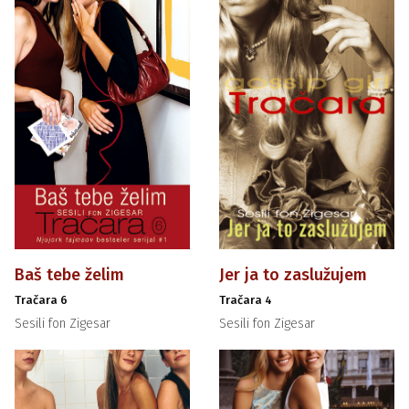
Baš tebe želim
Jer ja to zaslužujem
Tračara 6
Tračara 4
Sesili fon Zigesar
Sesili fon Zigesar