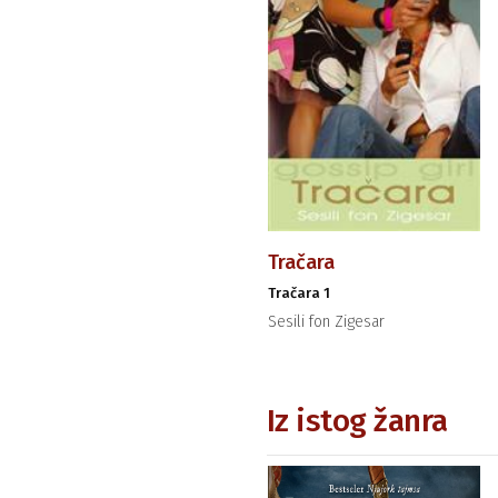
Tračara
Tračara 1
Sesili fon Zigesar
Iz istog žanra