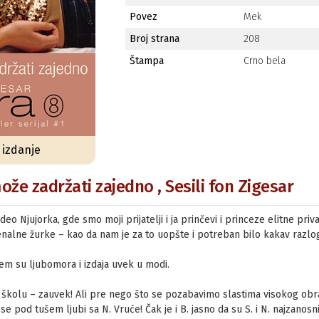
Povez
Mek
Broj strana
208
Štampa
Crno bela
o izdanje
ože zadržati zajedno , Sesili fon Zigesar
eo Njujorka, gde smo moji prijatelji i ja prinčevi i princeze elitne pri
nalne žurke – kao da nam je za to uopšte i potreban bilo kakav razlo
em su ljubomora i izdaja uvek u modi.
školu – zauvek! Ali pre nego što se pozabavimo slastima visokog obr
se pod tušem ljubi sa N. Vruće! Čak je i B. jasno da su S. i N. najzanosnij