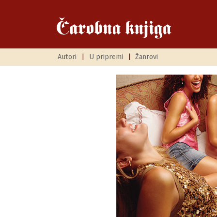
Autori
|
U pripremi
|
Žanrovi