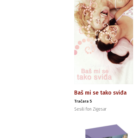
Baš mi se tako sviđa
Tračara 5
Sesili fon Zigesar