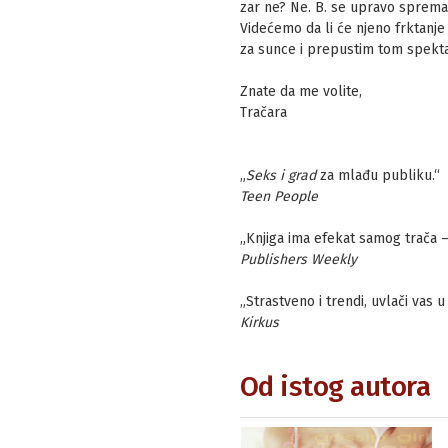
zar ne? Ne. B. se upravo sprem
Videćemo da li će njeno frktanje 
za sunce i prepustim tom spektak
Znate da me volite,
Tračara
„
Seks i grad
za mlađu publiku.“
Teen People
„Knjiga ima efekat samog trača –
Publishers Weekly
„Strastveno i trendi, uvlači vas 
Kirkus
Od istog autora