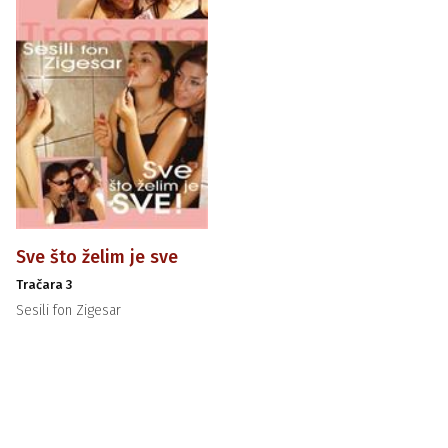
Sve što želim je sve
Tračara 3
Sesili fon Zigesar