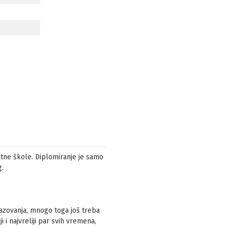
vatne škole. Diplomiranje je samo
g.
azovanja, mnogo toga još treba
i i najvreliji par svih vremena,