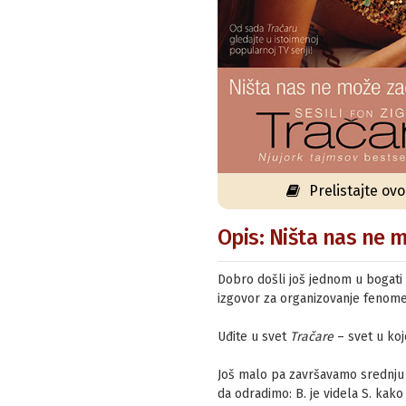
Prelistajte ov
Opis: Ništa nas ne m
Dobro došli još jednom u bogati d
izgovor za organizovanje fenome
Uđite u svet
Tračare
– svet u koj
Još malo pa završavamo srednju 
da odradimo: B. je videla S. kako 