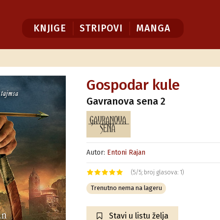
KNJIGE
STRIPOVI
MANGA
Gospodar kule
Gavranova sena 2
Autor:
Entoni Rajan
(5/5; broj glasova: 1)
Trenutno nema na lageru
Stavi u listu želja