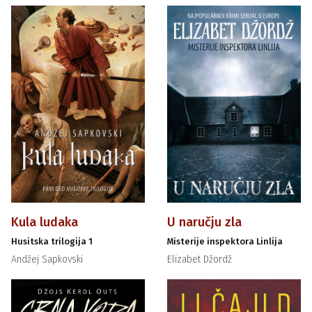
Kula ludaka
U naručju zla
Husitska trilogija 1
Misterije inspektora Linlija
Andžej Sapkovski
Elizabet Džordž