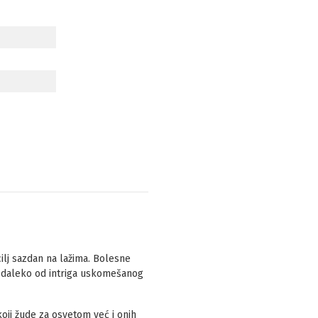
 cilj sazdan na lažima. Bolesne
ir daleko od intriga uskomešanog
oji žude za osvetom već i onih