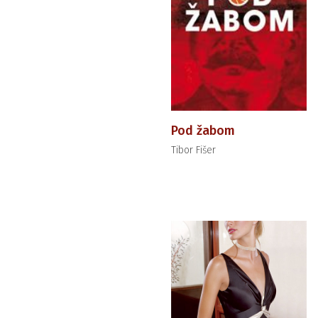
Pod žabom
Tibor Fišer