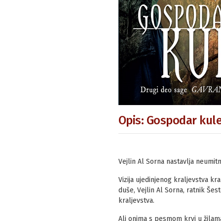
Opis: Gospodar kule
Vejlin Al Sorna nastavlja neumitn
Vizija ujedinjenog kraljevstva kra
duše, Vejlin Al Sorna, ratnik Šes
kraljevstva.
Ali onima s pesmom krvi u žilama