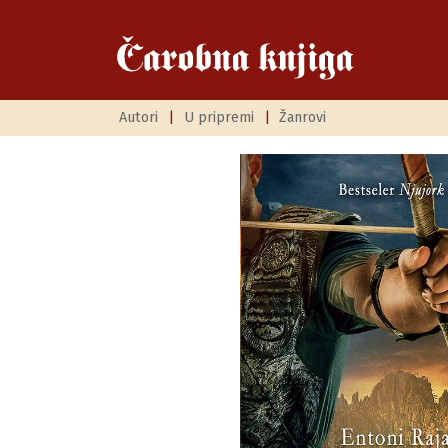
Autori
|
U pripremi
|
Žanrovi