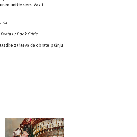
punim uništenjem, čak i
jaša
–
Fantasy Book Critic
ntastike zahteva da obrate pažnju