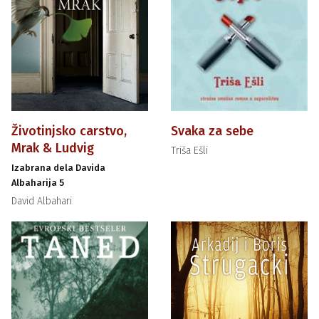
Životinjsko carstvo,
Svaka za sebe
Mrak & Ludvig
Triša Ešli
Izabrana dela Davida
Albaharija 5
David Albahari