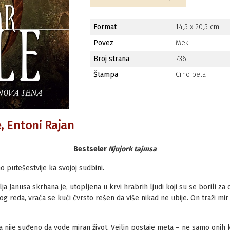
Format
14,5 x 20,5 cm
Povez
Mek
Broj strana
736
Štampa
Crno bela
, Entoni Rajan
Bestseler
Njujork tajmsa
o putešestvije ka svojoj sudbini.
lja Janusa skrhana je, utopljena u krvi hrabrih ljudi koji su se borili za
tog reda, vraća se kući čvrsto rešen da više nikad ne ubije. On traži m
 nije suđeno da vode miran život. Vejlin postaje meta – ne samo onih k