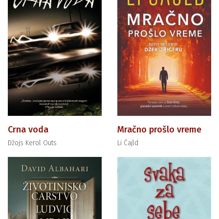
Crna voda
Mračno prošlo vreme
Džojs Kerol Outs
Li Čajld