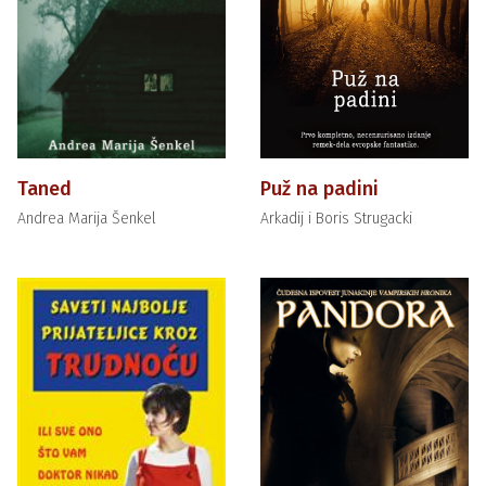
Taned
Puž na padini
Andrea Marija Šenkel
Arkadij i Boris Strugacki