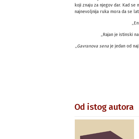
koji znaju za njegov dar. Kad se 
najnevoljnija ruka mora da se lat
„En
„Rajan je istinski n
„
Gavranova sena
je jedan od naj
Od istog autora