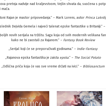
nova pretnja nadvije nad kraljevstvom, Vejlin shvata da, suočena s pot
i mača.
toni Rajan je mastor pripovedanja.” – Mark Lorens, autor
Princa Lakrdi
aslednik Dejvida Gemela i najveći talenat epske fantastike u Britaniji.” 
boljih novih serijala na tržištu. Saga koja od svih modernih velikana fa
kako ne bi zaostali za Rajanom.” –
Fantasy Book Review
„Serijal koji će se preporučivati godinama.” –
Indie-Fantasy
„Rajanova epska fantastika je zaista
epska
.” –
The Social Potato
„Odlična priča koja će vas sve vreme držati na ivici.” –
Bibliosanctum