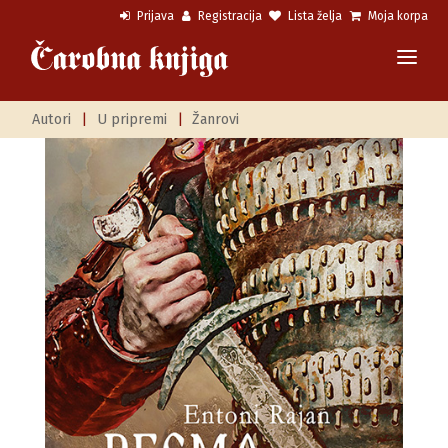
Prijava
Registracija
Lista želja
Moja korpa
Autori
|
U pripremi
|
Žanrovi