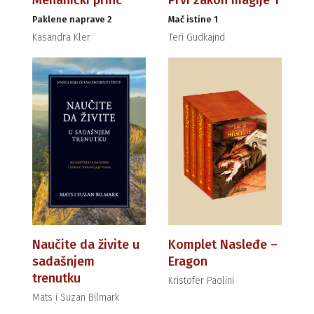
Paklene naprave 2
Mač istine 1
Kasandra Kler
Teri Gudkajnd
Naučite da živite u
Komplet Nasleđe –
sadašnjem
Eragon
trenutku
Kristofer Paolini
Mats i Suzan Bilmark