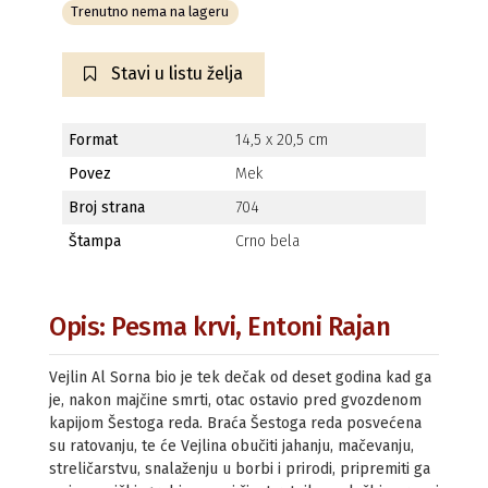
Trenutno nema na lageru
Stavi u listu želja
Format
14,5 x 20,5 cm
Povez
Mek
Broj strana
704
Štampa
Crno bela
Opis: Pesma krvi, Entoni Rajan
Vejlin Al Sorna bio je tek dečak od deset godina kad ga
je, nakon majčine smrti, otac ostavio pred gvozdenom
kapijom Šestoga reda. Braća Šestoga reda posvećena
su ratovanju, te će Vejlina obučiti jahanju, mačevanju,
streličarstvu, snalaženju u borbi i prirodi, pripremiti ga