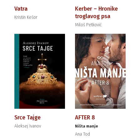
Vatra
Kerber – Hronike
troglavog psa
Kristin Kešor
Miloš Petković
Srce Tajge
AFTER 8
Aleksej Ivanov
Ništa manje
Ana Tod