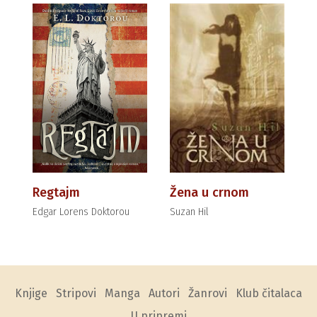
Regtajm
Žena u crnom
Edgar Lorens Doktorou
Suzan Hil
Knjige
Stripovi
Manga
Autori
Žanrovi
Klub čitalaca
U pripremi