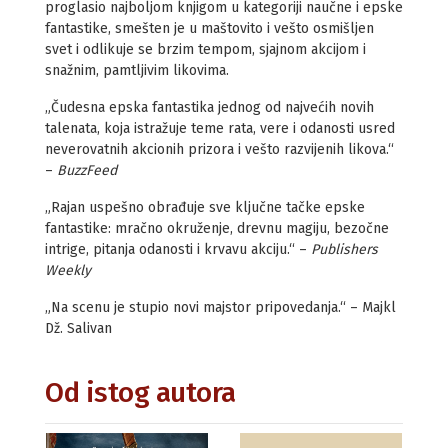
proglasio najboljom knjigom u kategoriji naučne i epske
fantastike, smešten je u maštovito i vešto osmišljen
svet i odlikuje se brzim tempom, sjajnom akcijom i
snažnim, pamtljivim likovima.
„Čudesna epska fantastika jednog od najvećih novih
talenata, koja istražuje teme rata, vere i odanosti usred
neverovatnih akcionih prizora i vešto razvijenih likova.“
–
BuzzFeed
„Rajan uspešno obrađuje sve ključne tačke epske
fantastike: mračno okruženje, drevnu magiju, bezočne
intrige, pitanja odanosti i krvavu akciju.“ –
Publishers
Weekly
„Na scenu je stupio novi majstor pripovedanja.“ – Majkl
Dž. Salivan
Od istog autora