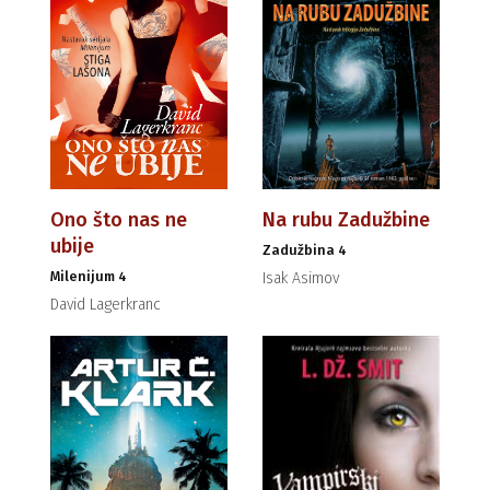
Ono što nas ne
Na rubu Zadužbine
ubije
Zadužbina 4
Milenijum 4
Isak Asimov
David Lagerkranc