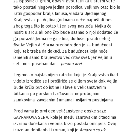
za isposnički, grubi, opasni život ratnika u službi vere – i
tako postati njegova jedina porodica. Vejlinov otac bio je
ratni gospodar kralja Janusa, vladara Ujedinjenog
Kraljevstva, pa Vejlina godinama neće napuštati bes
zbog toga što je ostao lišen svog nasleđa. Majku će
nositi u srcu, ali ono što bude saznao o njoj dodatno će
ga poraziti! Jedna će ga istina, doduše, pratiti celog
života: Vejlin Al Sorna predodređen je za budućnost
koju tek treba da dokuči. Za budućnost koja neće
izmeniti samo Kraljevstvo već čitav svet. Jer Vejlin u
sebi nosi poseban dar –
pesmu krvi
!
Legenda o najslavnijem ratniku koje je Kraljevstvo ikad
videlo izrodiće se i proširiće se diljem sveta dok Vejlin
bude krčio put do istine i slave u veličanstvenim
bitkama po gorskim tvrđavama, neprobojnim
zamkovima, zavejanim šumama i usijanim pustinjama...
Pred vama je prvi deo veličanstvene epske sage
GAVRANOVA SENA, koja je među žanrovskim čitaocima
izvrsno dočekana i veoma brzo postala omiljena. Ovaj
izuzetan debitantski roman, koji je
Amazon.co.uk