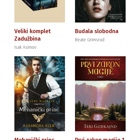
Veliki komplet
Budala slobodna
Zadužbina
Beate Grimsrud
Isak Asimov
Mehanički princ
Prvi zakon magije 1