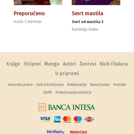
Preporučeno
Smrt mastila
Iselin C.Herman
Svet od mastila 3
Kornelija Funke
Knjige
Stripovi
Manga
Autori
Žanrovi
Klub čitalaca
U pripremi
Autorska prava
Uslovi korišćenja
Reklamacije
Naručivanje
Kontakt
GDPR
Podešavanja kolačića