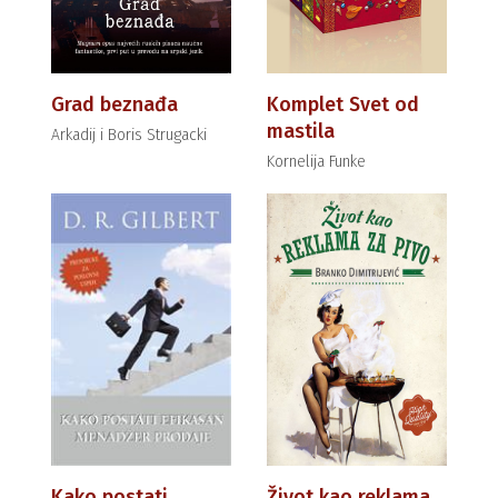
Grad beznađa
Komplet Svet od
mastila
Arkadij i Boris Strugacki
Kornelija Funke
Kako postati
Život kao reklama