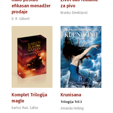
efikasan menadžer
za pivo
prodaje
Branko Dimitrijević
D. R. Gilbert
Komplet Trilogija
Krunisana
magle
Trilogija Tril 3
Karlos Ruis Safon
Amanda Hoking