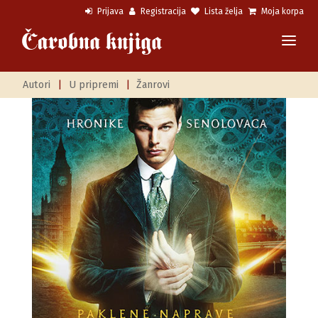
Prijava
Registracija
Lista želja
Moja korpa
Autori
|
U pripremi
|
Žanrovi