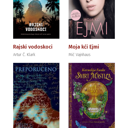
Rajski vodoskoci
Moja kći Ejmi
Artur Č. Klark
Mič Vajnhaus