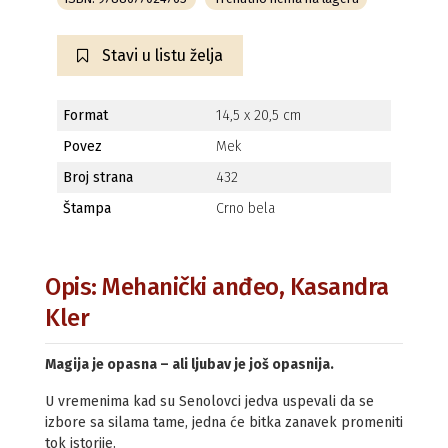
Stavi u listu želja
Format
14,5 x 20,5 cm
Povez
Mek
Broj strana
432
Štampa
Crno bela
Opis: Mehanički anđeo, Kasandra
Kler
Magija je opasna – ali ljubav je još opasnija.
U vremenima kad su Senolovci jedva uspevali da se
izbore sa silama tame, jedna će bitka zanavek promeniti
tok istorije.