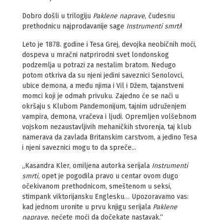
Dobro došli u trilogiju
Paklene naprave
, čudesnu
prethodnicu najprodavanije sage
Instrumenti smrti
!
Leto je 1878. godine i Tesa Grej, devojka neobičnih moći,
dospeva u mračni natprirodni svet londonskog
podzemlja u potrazi za nestalim bratom. Nedugo
potom otkriva da su njeni jedini saveznici Senolovci,
ubice demona, a među njima i Vil i Džem, tajanstveni
momci koji je odmah privuku. Zajedno će se naći u
okršaju s Klubom Pandemonijum, tajnim udruženjem
vampira, demona, vračeva i ljudi. Opremljen volšebnom
vojskom nezaustavljivih mehaničkih stvorenja, taj klub
namerava da zavlada Britanskim carstvom, a jedino Tesa
i njeni saveznici mogu to da spreče...
„Kasandra Kler, omiljena autorka serijala
Instrumenti
smrti
, opet je pogodila pravo u centar ovom dugo
očekivanom prethodnicom, smeštenom u seksi,
stimpank viktorijansku Englesku… Upozoravamo vas:
kad jednom uronite u prvu knjigu serijala
Paklene
naprave
, nećete moći da dočekate nastavak.“