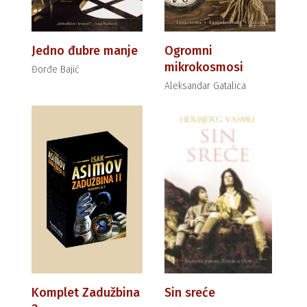
Jedno đubre manje
Ogromni
mikrokosmosi
Đorđe Bajić
Aleksandar Gatalica
Komplet Zadužbina
Sin sreće