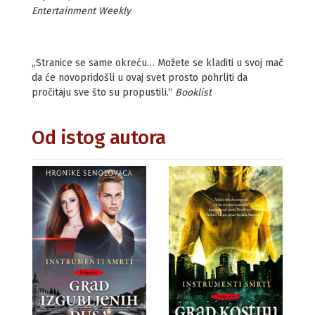
Entertainment Weekly
„Stranice se same okreću… Možete se kladiti u svoj mač
da će novopridošli u ovaj svet prosto pohrliti da
pročitaju sve što su propustili.“
Booklist
Od istog autora