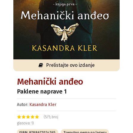
Prelistajte ovo izdanje
Mehanički anđeo
Paklene naprave 1
Autor:
Kasandra Kler
(5/5; broj
glasova: 1)
ISBN: 9788677024765
Trenutno nema na lageru