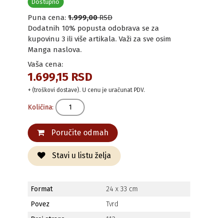
Dostupno
Puna cena:
1.999,00
RSD
Dodatnih 10% popusta odobrava se za
kupovinu 3 ili više artikala. Važi za sve osim
Manga naslova.
Vaša cena:
1.699,15 RSD
+ (troškovi dostave). U cenu je uračunat PDV.
Količina:
Poručite odmah
Stavi u listu želja
Format
24 x 33 cm
Povez
Tvrd