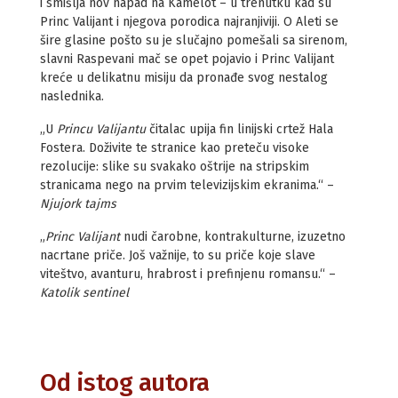
i smišlja nov napad na Kamelot – u trenutku kad su
Princ Valijant i njegova porodica najranjiviji. O Aleti se
šire glasine pošto su je slučajno pomešali sa sirenom,
slavni Raspevani mač se opet pojavio i Princ Valijant
kreće u delikatnu misiju da pronađe svog nestalog
naslednika.
„U
Princu Valijantu
čitalac upija fin linijski crtež Hala
Fostera. Doživite te stranice kao preteču visoke
rezolucije: slike su svakako oštrije na stripskim
stranicama nego na prvim televizijskim ekranima.“ –
Njujork tajms
„
Princ Valijant
nudi čarobne, kontrakulturne, izuzetno
nacrtane priče. Još važnije, to su priče koje slave
viteštvo, avanturu, hrabrost i prefinjenu romansu.“ –
Katolik sentinel
Od istog autora