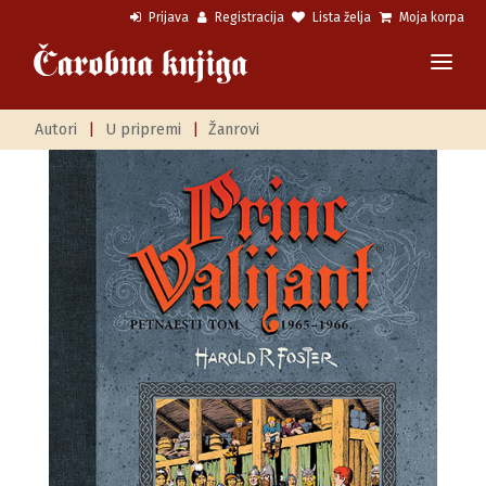
Prijava
Registracija
Lista želja
Moja korpa
Autori
|
U pripremi
|
Žanrovi