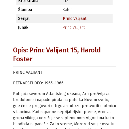
Broj strana
112
Štampa
Kolor
Serijal
Princ Valijant
Junak
Princ Valijant
Opis: Princ Valijant 15, Harold
Foster
PRINC VALIJANT
PETNAESTI DEO: 1965–1966.
Putujući severom Atlantskog okeana, Arn preživljava
brodolome i napade pirata na putu ka Novom svetu,
gde će se pregovori o trgovini ubrzo pretvoriti u otmicu
s taocima. Kad napadne neprijateljsko pleme, Arnova
grupa vikinga udružuje se s plemenom Algonkina kako
bi odbila napadače. Za to vreme, Mordred snuje osvetu