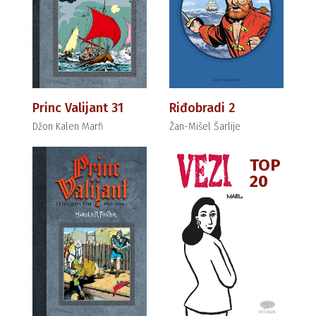
Princ Valijant 31
Riđobradi 2
Džon Kalen Marfi
Žan-Mišel Šarlije
TOP
20