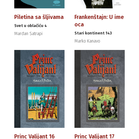
Piletina sa šljivama
Frankenštajn: U ime
oca
Svet u oblačiću 4
Stari kontinent 143
Marđan Satrapi
Marko Kanavo
Princ Valijant 16
Princ Valijant 17