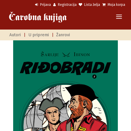
Prijava
Registracija
Lista želja
Moja korpa
Autori
|
U pripremi
|
Žanrovi