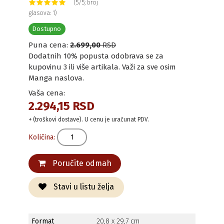
(5/5; broj
glasova: 1)
Dostupno
Puna cena:
2.699,00
RSD
Dodatnih 10% popusta odobrava se za
kupovinu 3 ili više artikala. Važi za sve osim
Manga naslova.
Vaša cena:
2.294,15 RSD
+ (troškovi dostave). U cenu je uračunat PDV.
Količina:
Poručite odmah
Stavi u listu želja
Format
20,8 x 29,7 cm