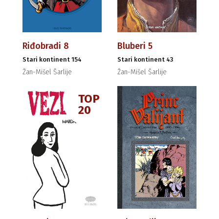
Riđobradi 8
Bluberi 5
Stari kontinent 154
Stari kontinent 43
Žan-Mišel Šarlije
Žan-Mišel Šarlije
TOP
20