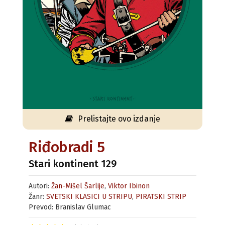
Prelistajte ovo izdanje
Riđobradi 5
Stari kontinent 129
Autori:
Žan-Mišel Šarlije
,
Viktor Ibinon
Žanr:
SVETSKI KLASICI U STRIPU
,
PIRATSKI STRIP
Prevod: Branislav Glumac