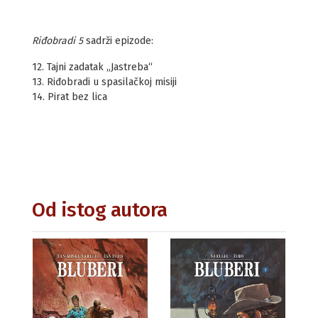
Riđobradi 5
sadrži epizode:
12. Tajni zadatak „Jastreba“
13. Riđobradi u spasilačkoj misiji
14. Pirat bez lica
Od istog autora