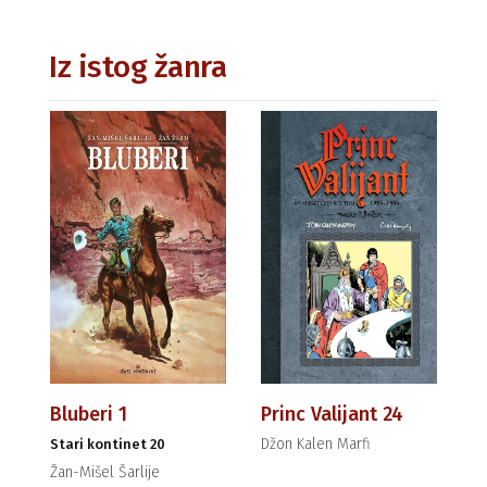
Iz istog žanra
Bluberi 1
Princ Valijant 24
Džon Kalen Marfi
Stari kontinet 20
Žan-Mišel Šarlije