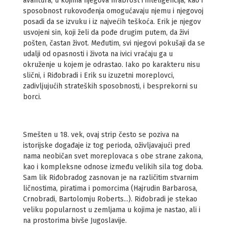
avantura, u kojima njegova hrabrost i inteligencija, kao i
sposobnost rukovođenja omogućavaju njemu i njegovoj
posadi da se izvuku i iz najvećih te­škoća. Erik je njegov
usvojeni sin, koji želi da pođe drugim putem, da živi
pošten, častan život. Međutim, svi njegovi pokušaji da se
udalji od opasnosti i života na ivici vraćaju ga u
okruženje u kojem je odrastao. Iako po karakteru nisu
slični, i Riđobradi i Erik su izuzetni moreplov­ci,
zadivljujućih strateških sposobnosti, i besprekorni su
borci.
Smešten u 18. vek, ovaj strip često se poziva na
istorijske događaje iz tog perioda, oživljavajući pred
nama neobičan svet moreplovaca s obe strane zakona,
kao i kompleksne odnose između velikih sila tog doba.
Sam lik Riđobradog zasnovan je na različitim stvarnim
ličnostima, piratima i pomorcima (Hajrudin Barbarosa,
Crnobradi, Bartolomju Roberts...). Riđobradi je stekao
veliku popularnost u zemljama u koji­ma je nastao, ali i
na prostorima bivše Jugoslavije.