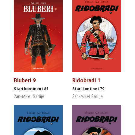
Bluberi 9
Riđobradi 1
Stari kontinent 87
Stari kontinet 79
Žan-Mišel Šarlije
Žan-Mišel Šarlije