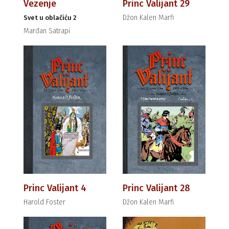
Vezenje
Princ Valijant 29
Džon Kalen Marfi
Svet u oblačiću 2
Marđan Satrapi
Princ Valijant 4
Princ Valijant 28
Harold Foster
Džon Kalen Marfi