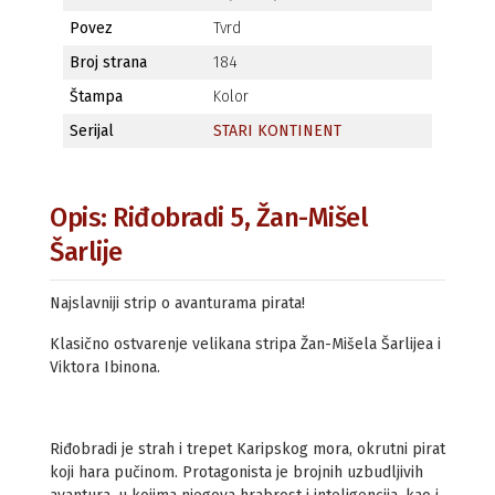
Povez
Tvrd
Broj strana
184
Štampa
Kolor
Serijal
STARI KONTINENT
Opis: Riđobradi 5, Žan-Mišel
Šarlije
Najslavniji strip o avanturama pirata!
Klasično ostvarenje velikana stripa Žan-Mišela Šarlijea i
Viktora Ibinona.
Riđobradi je strah i trepet Karipskog mora, okrutni pirat
koji hara pučinom. Protagonista je brojnih uzbudljivih