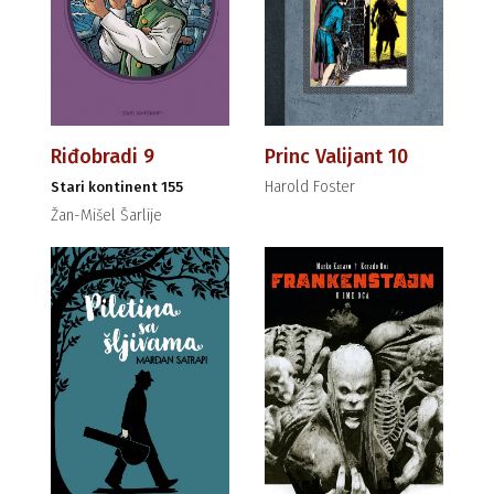
Riđobradi 9
Princ Valijant 10
Harold Foster
Stari kontinent 155
Žan-Mišel Šarlije