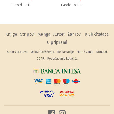
Harold Foster
Harold Foster
Knjige
Stripovi
Manga
Autori
Žanrovi
Klub čitalaca
U pripremi
Autorska prava
Uslovi korišćenja
Reklamacije
Naručivanje
Kontakt
GDPR
Podešavanja kolačića