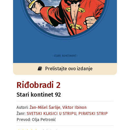
Prelistajte ovo izdanje
Riđobradi 2
Stari kontinet 92
Autori:
Žan-Mišel Šarlije
,
Viktor Ibinon
Žanr:
SVETSKI KLASICI U STRIPU
,
PIRATSKI STRIP
Prevod: Olja Petronić