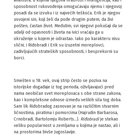
avantura, u kojima njegova hrabrost i inteligencija, kao i
sposobnost rukovođenja omogućavaju njemu i njegovoj
posadi da se izvuku i iz najvećih te­škoća. Erik je njegov
usvojeni sin, koji želi da pođe drugim putem, da živi
pošten, častan život. Međutim, svi njegovi pokušaji da se
udalji od opasnosti i života na ivici vraćaju ga u
okruženje u kojem je odrastao. Iako po karakteru nisu
slični, i Riđobradi i Erik su izuzetni moreplov­ci,
zadivljujućih strateških sposobnosti, i besprekorni su
borci.
Smešten u 18. vek, ovaj strip često se poziva na
istorijske događaje iz tog perioda, oživljavajući pred
nama neobičan svet moreplovaca s obe strane zakona,
kao i kompleksne odnose između velikih sila tog doba.
Sam lik Riđobradog zasnovan je na različitim stvarnim
ličnostima, piratima i pomorcima (Hajrudin Barbarosa,
Crnobradi, Bartolomju Roberts...).
Riđobradi
je stekao
veliku popularnost u zemljama u koji­ma je nastao, ali i
na prostorima bivše Jugoslavije.