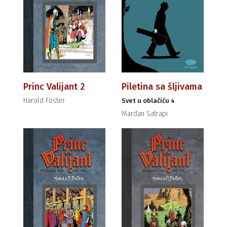
Princ Valijant 2
Piletina sa šljivama
Harold Foster
Svet u oblačiću 4
Marđan Satrapi