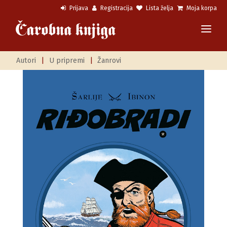
Prijava
Registracija
Lista želja
Moja korpa
Autori
|
U pripremi
|
Žanrovi