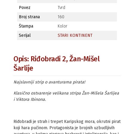
Povez
Tvrd
Broj strana
160
Štampa
Kolor
Serijal
STARI KONTINENT
Opis: Riđobradi 2, Žan-Mišel
Šarlije
Najslavniji strip o avanturama pirata!
Klasično ostvarenje velikana stripa Žan-Mišela Šarlijea
i Viktora Ibinona.
Riđobradi je strah i trepet Karipskog mora, okrutni pirat
koji hara pučinom. Protagonista je brojnih uzbudljivih