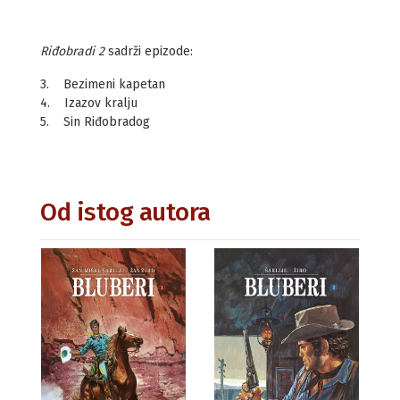
Riđobradi 2
sadrži epizode:
3. Bezimeni kapetan
4. Izazov kralju
5. Sin Riđobradog
Od istog autora