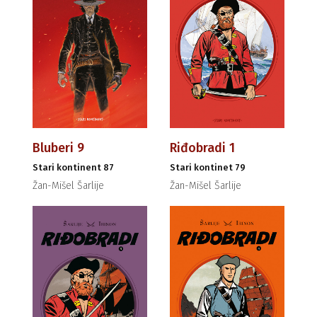
Bluberi 9
Riđobradi 1
Stari kontinent 87
Stari kontinet 79
Žan-Mišel Šarlije
Žan-Mišel Šarlije