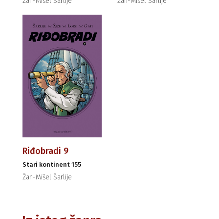
Žan-Mišel Šarlije
Žan-Mišel Šarlije
Riđobradi 9
Stari kontinent 155
Žan-Mišel Šarlije