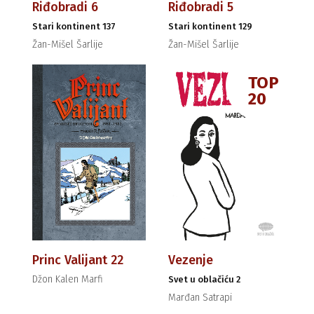
Riđobradi 6
Riđobradi 5
Stari kontinent 137
Stari kontinent 129
Žan-Mišel Šarlije
Žan-Mišel Šarlije
TOP
20
Princ Valijant 22
Vezenje
Džon Kalen Marfi
Svet u oblačiću 2
Marđan Satrapi