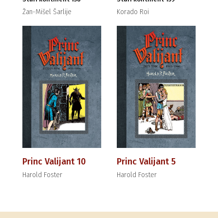
Žan-Mišel Šarlije
Korado Roi
Princ Valijant 10
Princ Valijant 5
Harold Foster
Harold Foster