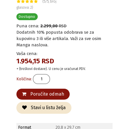
(5/5; broj
glasova: 2)
Dostupno
Puna cena:
2.299,00
RSD
Dodatnih 10% popusta odobrava se za
kupovinu 3 ili više artikala. Važi za sve osim
Manga naslova.
Vaša cena:
1.954,15 RSD
+ (troškovi dostave). U cenu je uračunat PDV.
Količina:
Poručite odmah
Stavi u listu želja
Format
20,8 x 29,7 cm