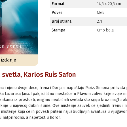
Format
14,5 x 20,5 cm
Povez
Mek
Broj strana
271
Štampa
Crno bela
o izdanje
svetla, Karlos Ruis Safon
a i njeno dvoje dece, Irena i Dorijan, napuštaju Pariz. Simona prihvat
a Lazarusa Jana. Ipak, idilično mestašce u Plavom zalivu krije svoje 
nkama iz prošlosti, enigmu neobičnih svetala što sijaju kroz maglu ok
krije u najvećoj dubini šume. Ove misterije zauvek će sjediniti Irenu 
isterije koja će ih povesti putem najuzbudljivijih avantura u vijugavom
 natprirodno, a napetost u horor.