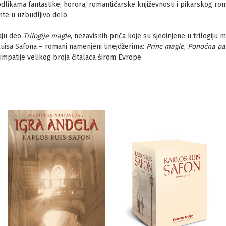
odlikama fantastike, horora, romantičarske književnosti i pikarskog rom
te u uzbudljivo delo.
aju deo
Trilogije magle
, nezavisnih priča koje su sjedinjene u trilogiju 
a Ruisa Safona – romani namenjeni tinejdžerima:
Princ magle
,
Ponoćna pa
simpatije velikog broja čitalaca širom Evrope.