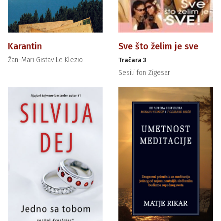
Karantin
Sve što želim je sve
Žan-Mari Gistav Le Klezio
Tračara 3
Sesili fon Zigesar