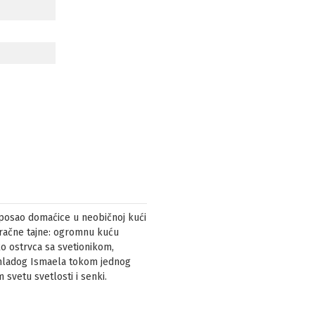
a posao domaćice u neobičnoj kući
mračne tajne: ogromnu kuću
o ostrvca sa svetionikom,
i mladog Ismaela tokom jednog
 svetu svetlosti i senki.