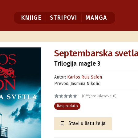
KNJIGE
STRIPOVI
MANGA
Septembarska svetl
Trilogija magle 3
Autor:
Karlos Ruis Safon
Prevod: Jasmina Nikolić
(0/5; broj glasova: 0)
Rasprodato
Stavi u listu želja