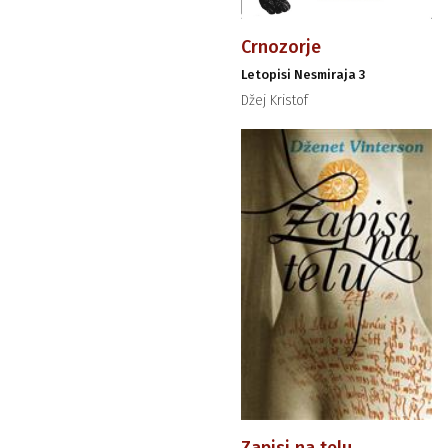
Crnozorje
Letopisi Nesmiraja 3
Džej Kristof
Zapisi na telu