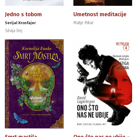
Jedno s tobom
Umetnost meditacije
Matje Rikar
Serijal Krosfajer
Silvija Dej
Smrt mastila
Ono što nas ne ubije –