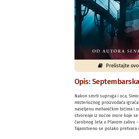
Prelistajte ov
Opis: Septembarska 
Nakon smrti supruga i oca, Simon
misterioznog proizvođača igračak
naseljenu mehaničkim bićima i se
stvorenje iz noćne more koje se 
čarobnog leta u Plavom zalivu – m
Tajanstveno se polako pretvara u