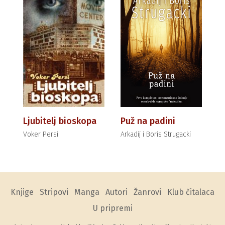
Ljubitelj bioskopa
Puž na padini
Voker Persi
Arkadij i Boris Strugacki
Knjige
Stripovi
Manga
Autori
Žanrovi
Klub čitalaca
U pripremi