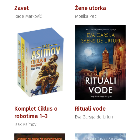
Zavet
Žene utorka
Rade Marković
Monika Pec
Komplet Ciklus o
Rituali vode
robotima 1–3
Eva Garsija de Urturi
Isak Asimov