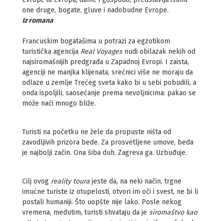
one druge, bogate, gluve i nadobudne Evrope.
Iz romana
Francuskim bogatašima u potrazi za egzotikom
turistička agencija
Real Voyages
nudi obilazak nekih od
najsiromašnijih predgrađa u Zapadnoj Evropi. I zaista,
agenciji ne manjka klijenata, srećnici više ne moraju da
odlaze u zemlje Trećeg sveta kako bi u sebi pobudili, a
onda ispoljili, saosećanje prema nevoljnicima: pakao se
može naći mnogo bliže.
Turisti na početku ne žele da propuste ništa od
zavodljivih prizora bede. Za prosvetljene umove, beda
je najbolji začin. Ona šiba duh. Zagreva ga. Uzbuđuje.
Cilj ovog
reality toura
jeste da, na neki način, trgne
imućne turiste iz otupelosti, otvori im oči i svest, ne bi li
postali humaniji. Što uopšte nije lako. Posle nekog
vremena, međutim, turisti shvataju da je
siromaštvo kao