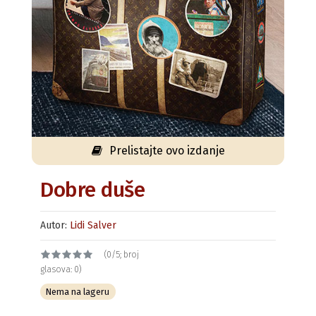
Prelistajte ovo izdanje
Dobre duše
Autor:
Lidi Salver
(0/5; broj
glasova: 0)
Nema na lageru