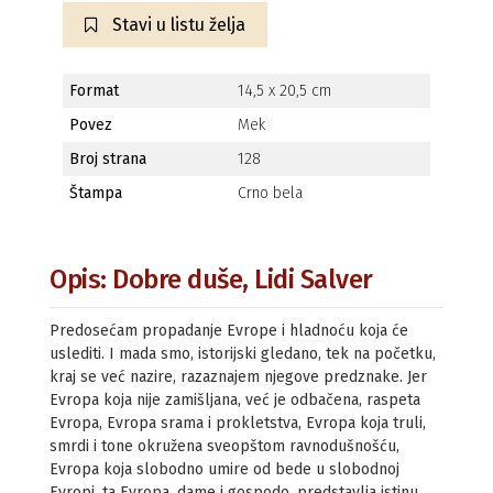
Stavi u listu želja
Format
14,5 x 20,5 cm
Povez
Mek
Broj strana
128
Štampa
Crno bela
Opis: Dobre duše, Lidi Salver
Predosećam propadanje Evrope i hladnoću koja će
uslediti. I mada smo, istorijski gledano, tek na početku,
kraj se već nazire, razaznajem njegove predznake. Jer
Evropa koja nije zamišljana, već je odbačena, raspeta
Evropa, Evropa srama i prokletstva, Evropa koja truli,
smrdi i tone okružena sveopštom ravnodušnošću,
Evropa koja slobodno umire od bede u slobodnoj
Evropi, ta Evropa, dame i gospodo, predstavlja istinu