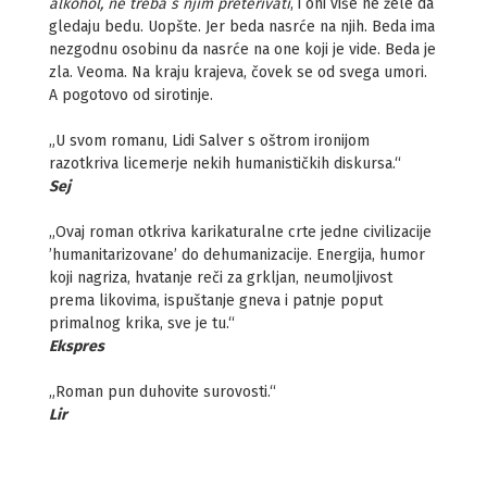
alkohol, ne treba s njim preterivati
, i oni više ne žele da
gledaju bedu. Uopšte. Jer beda nasrće na njih. Beda ima
nezgodnu osobinu da nasrće na one koji je vide. Beda je
zla. Veoma. Na kraju krajeva, čovek se od svega umori.
A pogotovo od sirotinje.
„U svom romanu, Lidi Salver s oštrom ironijom
razotkriva licemerje nekih humanističkih diskursa.“
Sej
„Ovaj roman otkriva karikaturalne crte jedne civilizacije
’humanitarizovane’ do dehumanizacije. Energija, humor
koji nagriza, hvatanje reči za grkljan, neumoljivost
prema likovima, ispuštanje gneva i patnje poput
primalnog krika, sve je tu.“
Ekspres
„Roman pun duhovite surovosti.“
Lir