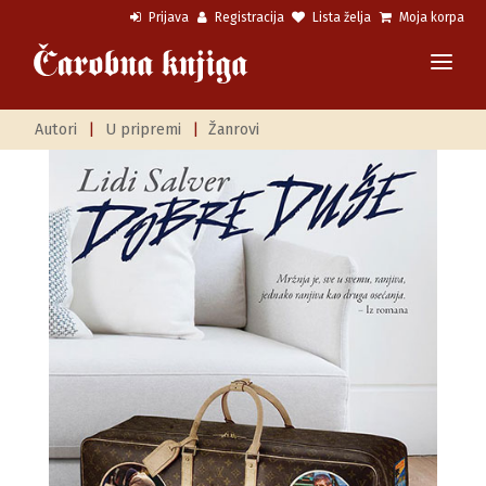
Prijava
Registracija
Lista želja
Moja korpa
Autori
|
U pripremi
|
Žanrovi