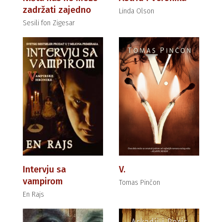
zadržati zajedno
Linda Olson
Sesili fon Zigesar
Intervju sa
V.
vampirom
Tomas Pinčon
En Rajs