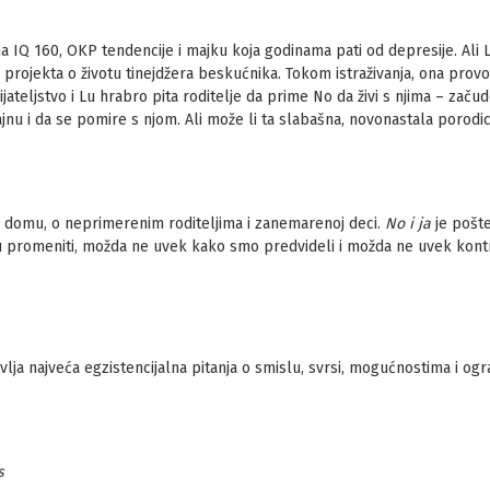
ma IQ 160, OKP tendencije i majku koja godinama pati od depresije. Ali Lu
 projekta o životu tinejdžera beskućnika. Tokom istraživanja, ona provod
ateljstvo i Lu hrabro pita roditelje da prime No da živi s njima – začud
tajnu i da se pomire s njom. Ali može li ta slabašna, novonastala porod
i i domu, o neprimerenim roditeljima i zanemarenoj deci.
No i ja
je pošte
 promeniti, možda ne uvek kako smo predvideli i možda ne uvek kontr
vlja najveća egzistencijalna pitanja o smislu, svrsi, mogućnostima i og
s