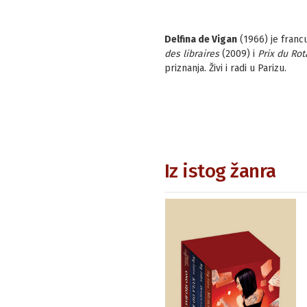
Delfina de Vigan
(1966) je franc
des libraires
(2009) i
Prix du Rot
priznanja. Živi i radi u Parizu.
Iz istog žanra