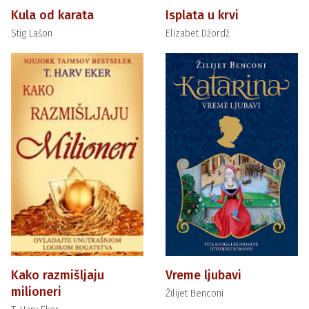
Kula od karata
Isplata u krvi
Stig Lašon
Elizabet Džordž
Kako razmišljaju
Vreme ljubavi
milioneri
Žilijet Benconi