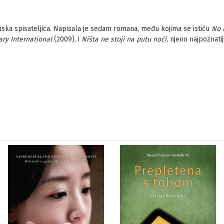
uska spisateljica. Napisala je sedam romana, među kojima se ističu
No i
ary International
(2009), i
Ništa ne stoji na putu noći
, njeno najpoznati