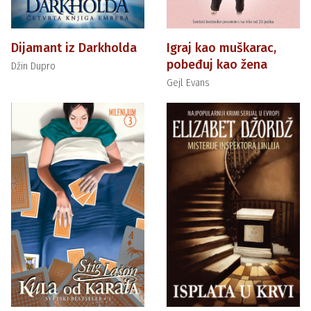
Dijamant iz Darkholda
Igraj kao muškarac,
pobeđuj kao žena
Džin Dupro
Gejl Evans