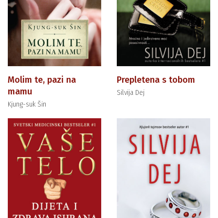
Molim te, pazi na
Prepletena s tobom
mamu
Silvija Dej
Kjung-suk Šin