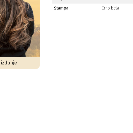
Štampa
Crno bela
o izdanje