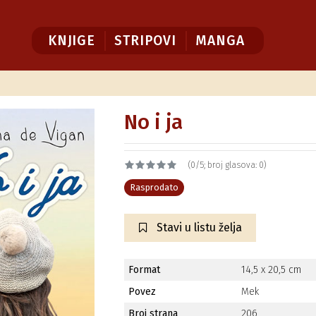
KNJIGE
STRIPOVI
MANGA
No i ja
(0/5; broj glasova: 0)
Rasprodato
Stavi u listu želja
Format
14,5 x 20,5 cm
Povez
Mek
Broj strana
206