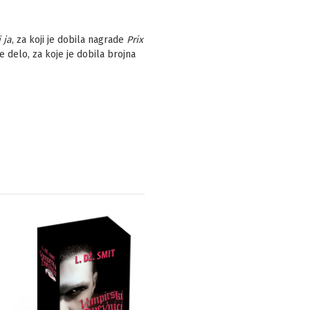
 ja
, za koji je dobila nagrade
Prix
je delo, za koje je dobila brojna