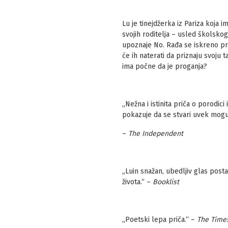
Lu je tinejdžerka iz Pariza koja i
svojih roditelja – usled školskog
upoznaje No. Rađa se iskreno prij
će ih naterati da priznaju svoju 
ima počne da je proganja?
„Nežna i istinita priča o porodic
pokazuje da se stvari uvek mogu
–
The Independent
„Luin snažan, ubedljiv glas posta
života.“ –
Booklist
„Poetski lepa priča.“ –
The Time