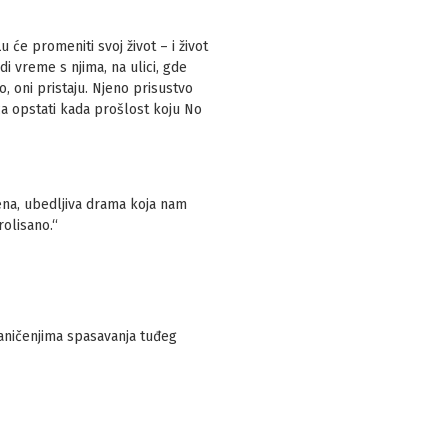
 će promeniti svoj život – i život
i vreme s njima, na ulici, gde
o, oni pristaju. Njeno prisustvo
ica opstati kada prošlost koju No
na, ubedljiva drama koja nam
olisano.“
raničenjima spasavanja tuđeg