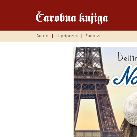
Autori
|
U pripremi
|
Žanrovi