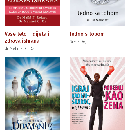
Vaše telo – dijeta i
Jedno s tobom
zdrava ishrana
Silvija Dej
dr Mehmet C. Oz