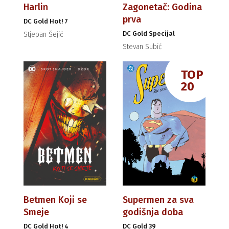
Harlin
Zagonetač: Godina
prva
DC Gold Hot! 7
DC Gold Specijal
Stjepan Šejić
Stevan Subić
TOP
20
Betmen Koji se
Supermen za sva
Smeje
godišnja doba
DC Gold Hot! 4
DC Gold 39