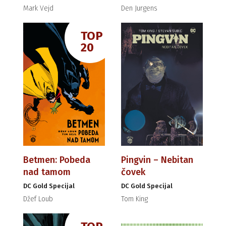
Mark Vejd
Den Jurgens
TOP
20
Betmen: Pobeda
Pingvin – Nebitan
nad tamom
čovek
DC Gold Specijal
DC Gold Specijal
Džef Loub
Tom King