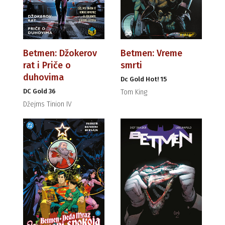
Betmen: Džokerov
Betmen: Vreme
rat i Priče o
smrti
duhovima
Dc Gold Hot! 15
DC Gold 36
Tom King
Džejms Tinion IV