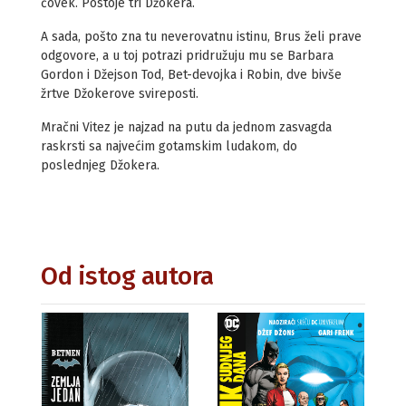
čovek. Postoje tri Džokera.
A sada, pošto zna tu neverovatnu istinu, Brus želi prave
odgovore, a u toj potrazi pridružuju mu se Barbara
Gordon i Džejson Tod, Bet-devojka i Robin, dve bivše
žrtve Džokerove svireposti.
Mračni Vitez je najzad na putu da jednom zasvagda
raskrsti sa najvećim gotamskim ludakom, do
poslednjeg Džokera.
Od istog autora