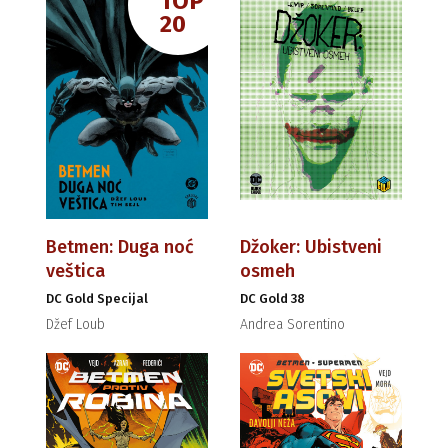
TOP
20
Betmen: Duga noć
Džoker: Ubistveni
veštica
osmeh
DC Gold Specijal
DC Gold 38
Džef Loub
Andrea Sorentino