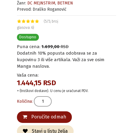
Žanr:
DC MEJNSTRIM
,
BETMEN
Prevod: Draško Roganović
(5/5; broj
glasova: 6)
Dostupno
Puna cena:
1.699,00
RSD
Dodatnih 10% popusta odobrava se za
kupovinu 3 ili više artikala. Važi za sve osim
Manga naslova.
Vaša cena:
1.444,15 RSD
+ (troškovi dostave). U cenu je uračunat PDV.
Količina:
Poručite odmah
Stavi u listu želja