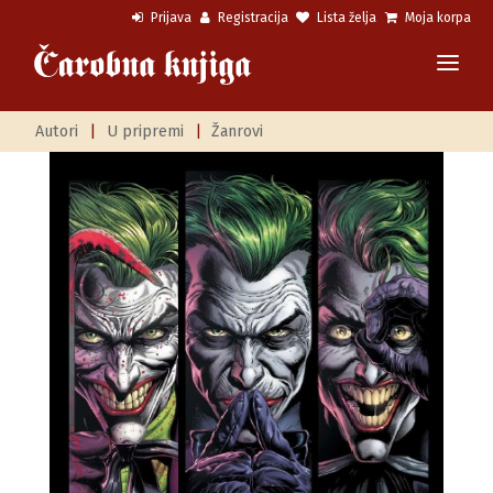
Prijava
Registracija
Lista želja
Moja korpa
Autori
|
U pripremi
|
Žanrovi