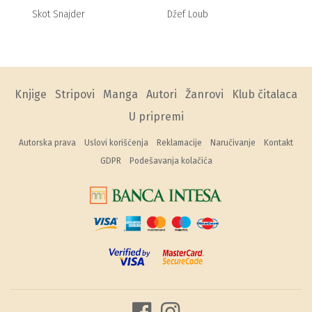
Skot Snajder
Džef Loub
Knjige
Stripovi
Manga
Autori
Žanrovi
Klub čitalaca
U pripremi
Autorska prava
Uslovi korišćenja
Reklamacije
Naručivanje
Kontakt
GDPR
Podešavanja kolačića