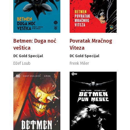
Betmen: Duga noć
Povratak Mračnog
veštica
Viteza
DC Gold Specijal
DC Gold Specijal
Džef Loub
Frenk Miler