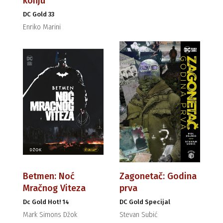
konju
DC Gold 33
Enriko Marini
Betmen: Noć
Zagonetač: Godina
Mračnog Viteza
prva
Dc Gold Hot! 14
DC Gold Specijal
Mark Simons Džok
Stevan Subić