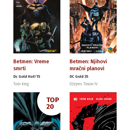
Betmen: Vreme
Betmen: Njihovi
smrti
mračni planovi
Dc Gold Hot! 15
DC Gold 35
Tom King
Džejms Tinion IV
TOP
20