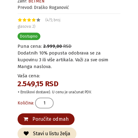
Žanr:
BETMEN
Prevod: Draško Roganović
(4/5; broj
glasova: 2)
Dostupno
Puna cena:
2.999,00
RSD
Dodatnih 10% popusta odobrava se za
kupovinu 3 ili više artikala. Važi za sve osim
Manga naslova.
Vaša cena:
2.549,15 RSD
+ (troškovi dostave). U cenu je uračunat PDV.
Količina:
Poručite odmah
Stavi u listu želja