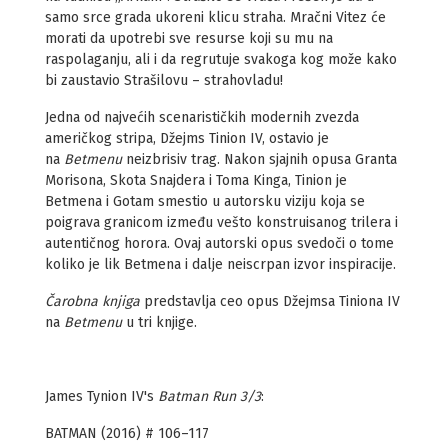
samo srce grada ukoreni klicu straha. Mračni Vitez će
morati da upotrebi sve resurse koji su mu na
raspolaganju, ali i da regrutuje svakoga kog može kako
bi zaustavio Strašilovu – strahovladu!
Jedna od najvećih scenarističkih modernih zvezda
američkog stripa, Džejms Tinion IV, ostavio je
na
Betmenu
neizbrisiv trag. Nakon sjajnih opusa Granta
Morisona, Skota Snajdera i Toma Kinga, Tinion je
Betmena i Gotam smestio u autorsku viziju koja se
poigrava granicom između vešto konstruisanog trilera i
autentičnog horora. Ovaj autorski opus svedoči o tome
koliko je lik Betmena i dalje neiscrpan izvor inspiracije.
Čarobna knjiga
predstavlja ceo opus Džejmsa Tiniona IV
na
Betmenu
u tri knjige.
James Tynion IV's
Batman Run 3/3
:
BATMAN (2016) # 106–117