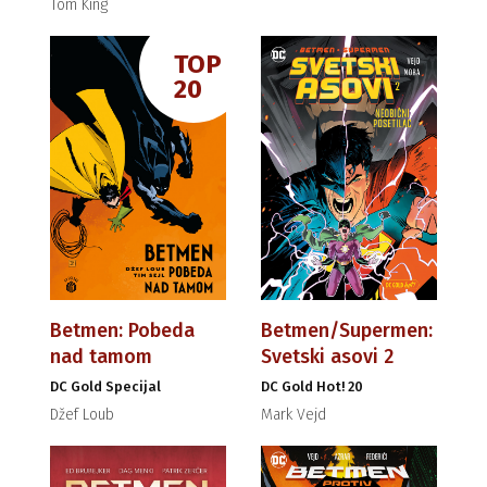
Tom King
TOP
20
Betmen: Pobeda
Betmen/Supermen:
nad tamom
Svetski asovi 2
DC Gold Specijal
DC Gold Hot! 20
Džef Loub
Mark Vejd