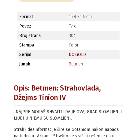
Format
15,8 x 24 cm
Povez
Tvrd
Broj strana
304
Štampa
Kolor
Serijal
DC GOLD
Junak
Betmen
Opis: Betmen: Strahovlada,
Džejms Tinion IV
„NAJPRE MORAŠ SHVATITI DA JE OVAJ GRAD SLOMLJEN. I
LJUDI U NJEMU SU SLOMLJENI.“
Strah i dezinformacije šire se Gotamom nakon napada
na ludnicu „Arkam”. Strašilo se vraća i rešen je da u