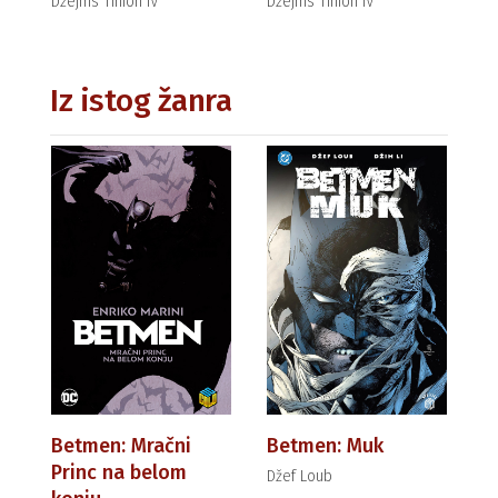
Džejms Tinion IV
Džejms Tinion IV
Iz istog žanra
Betmen: Mračni
Betmen: Muk
Princ na belom
Džef Loub