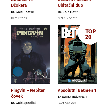
Džokera
Ubitačni duo
DC Gold Hot! 10
DC Gold Hot! 18
Džef Džons
Mark Silvestri
TOP
20
Pingvin – Nebitan
Apsolutni Betmen 1
čovek
Absolute Universe 2
DC Gold Specijal
Skot Snajder