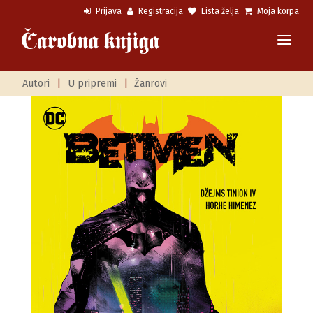
Prijava
Registracija
Lista želja
Moja korpa
Autori
|
U pripremi
|
Žanrovi