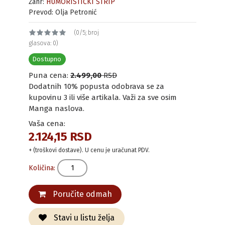
Žanr:
HUMORISTIČKI STRIP
Prevod: Olja Petronić
(0/5; broj
glasova: 0)
Dostupno
Puna cena:
2.499,00
RSD
Dodatnih 10% popusta odobrava se za
kupovinu 3 ili više artikala. Važi za sve osim
Manga naslova.
Vaša cena:
2.124,15 RSD
+ (troškovi dostave). U cenu je uračunat PDV.
Količina:
Poručite odmah
Stavi u listu želja