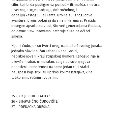
cilju, koji bi da postigne uz pomoć – ili, možda, smetnju
– vernog sluge i sadruga, dobroćudnog i
debeljuškastog Dil el Tanta. Brojne su Iznogudove
avanture, brojni pokušaji da smeni Haruna al Prašida i
dosegne apsolutnu vlast, što već generacijama čitalaca,
od davne 1962. naovamo, nateruje suze na oči od
smeha.
Nije ni čudo, jer su tvorci ovog nadaleko čuvenog junaka
jednako slavljeni Žan Tabari i Rene Gosini,
neprikosnoveni kralj stripskog humora. Iznogud nije ni
previše hrabar, ni moralan, ali ga upravo njegova
opsesivna usmerenost na samo jedan cilj i stalni
neuspesi koje trpi, ali uprkos kojima istrajava, čine
toliko simpatičnim i voljenim.
25 - KO JE UBIO KALIFA?
26 - SIMPATIČNO ČUDOVIŠTE
27 - PREDAČKA GREŠKA