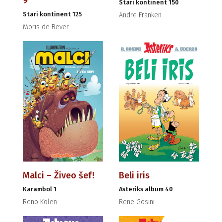
9
Stari kontinent 150
Stari kontinent 125
Andre Franken
Moris de Bever
Malci – Živeo šef!
Beli iris
Karambol 1
Asteriks album 40
Reno Kolen
Rene Gosini