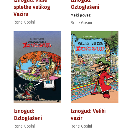
Iznogud: Male
Iznogud:
spletke velikog
Ozloglašeni
Vezira
Meki povez
Rene Gosini
Rene Gosini
Iznogud:
Iznogud: Veliki
Ozloglašeni
vezir
Rene Gosini
Rene Gosini