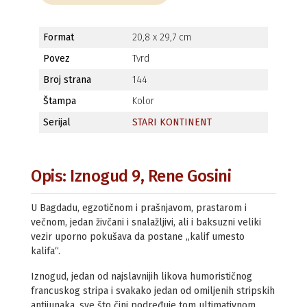
Format
20,8 x 29,7 cm
Povez
Tvrd
Broj strana
144
Štampa
Kolor
Serijal
STARI KONTINENT
Opis: Iznogud 9, Rene Gosini
U Bagdadu, egzotičnom i prašnjavom, prastarom i
večnom, jedan živčani i snalažljivi, ali i baksuzni veliki
vezir uporno pokušava da postane „kalif umesto
kalifa“.
Iznogud, jedan od najslavnijih likova humorističnog
francuskog stripa i svakako jedan od omiljenih stripskih
antijunaka, sve što čini podređuje tom ultimativnom