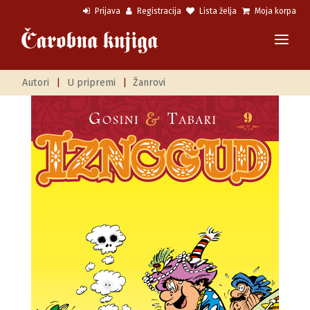
Prijava
Registracija
Lista želja
Moja korpa
Autori
|
U pripremi
|
Žanrovi