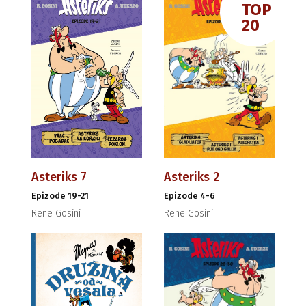
TOP
20
Asteriks 7
Asteriks 2
Epizode 19-21
Epizode 4-6
Rene Gosini
Rene Gosini