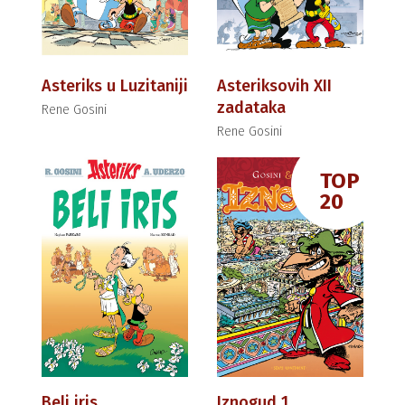
Asteriks u Luzitaniji
Asteriksovih XII
zadataka
Rene Gosini
Rene Gosini
TOP
20
Beli iris
Iznogud 1