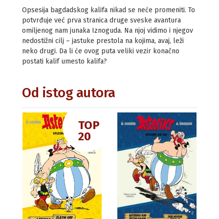
Opsesija bagdadskog kalifa nikad se neće promeniti. To
potvrđuje već prva stranica druge sveske avantura
omiljenog nam junaka Iznoguda. Na njoj vidimo i njegov
nedostižni cilj – jastuke prestola na kojima, avaj, leži
neko drugi. Da li će ovog puta veliki vezir konačno
postati kalif umesto kalifa?
Od istog autora
TOP
20