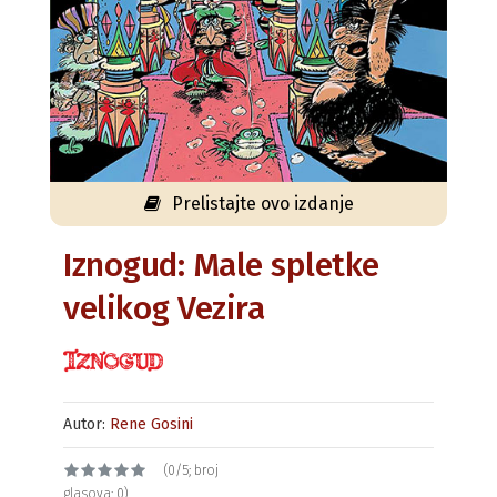
Prelistajte ovo izdanje
Iznogud: Male spletke
velikog Vezira
Autor:
Rene Gosini
(0/5; broj
glasova: 0)