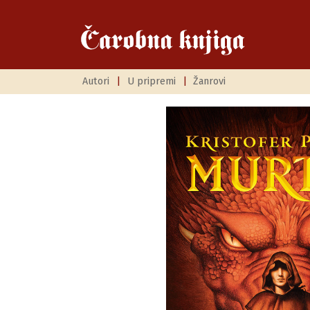
Autori
|
U pripremi
|
Žanrovi