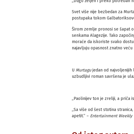
„Dugo željen i preko potreban na
Svet više nije bezbedan za Murtag
postupaka tokom Galbatoriksove s
Širom zemlje pronosi se šapat o 
senkama Alagezije. Tako započinje
moraće da iskoriste svako dostup
najavljuju opasnost znatno veću 
U
Murtagu
jedan od najvoljenijih
uzbudljivi roman savršena je ulaz
„Paolinijev ton je zreliji, a pri
„Sa više od šest stotina stranica
apetit.” –
Entertainment Weekly