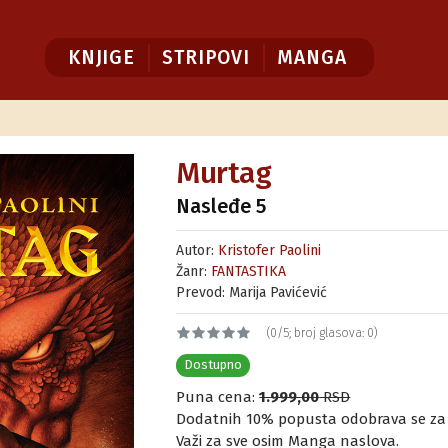
KNJIGE
STRIPOVI
MANGA
Murtag
Nasleđe 5
Autor:
Kristofer Paolini
Žanr:
FANTASTIKA
Prevod: Marija Pavićević
(0/5; broj glasova: 0)
Dostupno
Puna cena:
1.999,00
RSD
Dodatnih 10% popusta odobrava se za ku
Važi za sve osim Manga naslova.