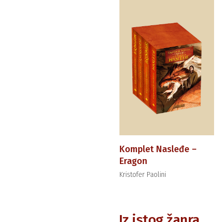
Komplet Nasleđe –
Eragon
Kristofer Paolini
Iz istog žanra