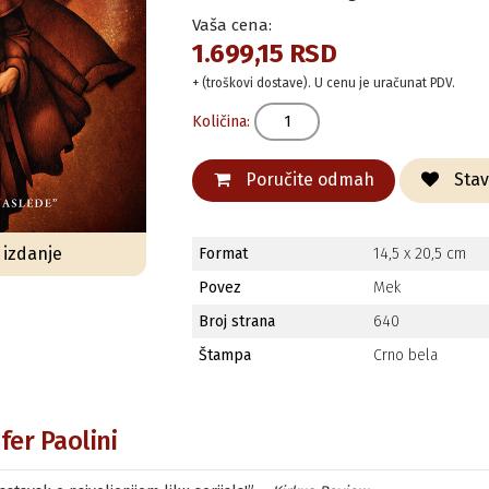
Vaša cena:
1.699,15 RSD
+ (troškovi dostave). U cenu je uračunat PDV.
Količina:
Poručite odmah
Stavi
o izdanje
Format
14,5 x 20,5 cm
Povez
Mek
Broj strana
640
Štampa
Crno bela
fer Paolini