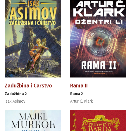
Zadužbina i Carstvo
Rama II
Zadužbina 2
Rama 2
Isak Asimov
Artur Č. Klark