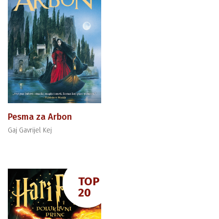
Pesma za Arbon
Gaj Gavrijel Kej
TOP
20