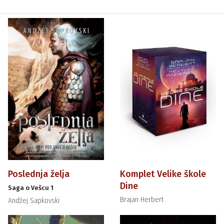
Poslednja želja
Komplet Velike škole
Dine
Saga o Vešcu 1
Brajan Herbert
Andžej Sapkovski