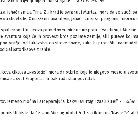
stavak o najvoljenijem liku serijala!” –
Kirkus Review
a, jahača zmaja Trna. Zli kralj je svrgnut i Murtag mora da se suoči s
trahovlade. Omraženi i usamljeni, jahač i zmaj su prognani i moraju 
spaljenom tlu i jedva primetnom mirisu sumpora u vazduhu, i Murtag p
 avantura koja će ih provesti kroz poznate zemlje, ali i puteve kojima 
no oružje, od lukavstva do sirove snage, kako bi pronašli i nadmudrili 
od Galbatoriksove tiranije.
 likova ciklusa „Nasleđe” mora da otkrije koje je njegovo mesto u svetu 
nica za svet Eragona... ili pak radostan povratak.
ča istovremeno moćna i srceparajuća, kakvu Murtag i zaslužuje!” –
Colider
, pomislili biste da će vam Murtag utoliti žeđ za ciklusom ’Nasleđe’, al