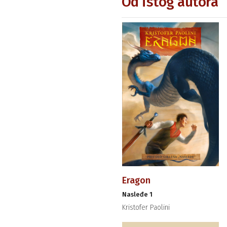
Od istog autora
Eragon
Nasleđe 1
Kristofer Paolini