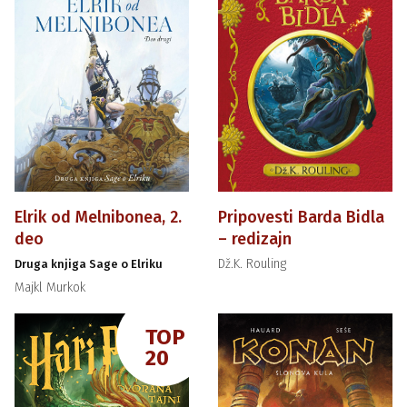
Elrik od Melnibonea, 2.
Pripovesti Barda Bidla
deo
– redizajn
Dž.K. Rouling
Druga knjiga Sage o Elriku
Majkl Murkok
TOP
20