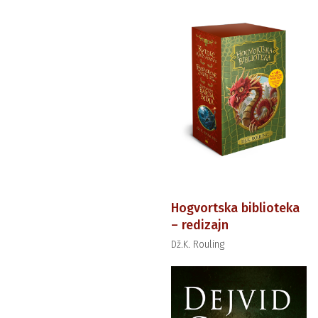
Hogvortska biblioteka
– redizajn
Dž.K. Rouling