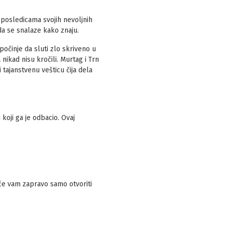
a posledicama svojih nevoljnih
da se snalaze kako znaju.
očinje da sluti zlo skriveno u
nikad nisu kročili. Murtag i Trn
tajanstvenu vešticu čija dela
koji ga je odbacio. Ovaj
i će vam zapravo samo otvoriti