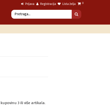
0
Prijava
Registracija
Lista želja
povinu 3 ili više artikala.