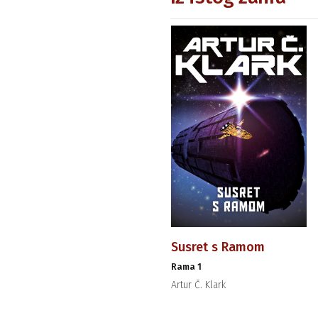
Susret s Ramom
Rama 1
Artur Č. Klark