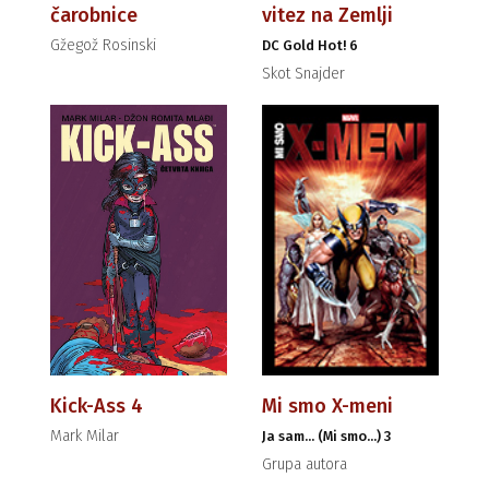
čarobnice
vitez na Zemlji
Gžegož Rosinski
DC Gold Hot! 6
Skot Snajder
Kick-Ass 4
Mi smo X-meni
Mark Milar
Ja sam... (Mi smo...) 3
Grupa autora