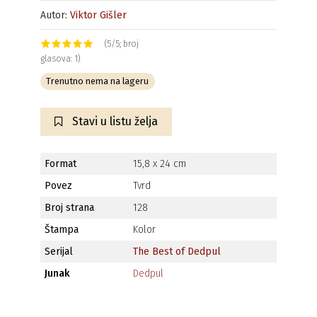
Autor:
Viktor Gišler
(5/5; broj
glasova: 1)
Trenutno nema na lageru
Stavi u listu želja
Format
15,8 x 24 cm
Povez
Tvrd
Broj strana
128
Štampa
Kolor
Serijal
The Best of Dedpul
Junak
Dedpul