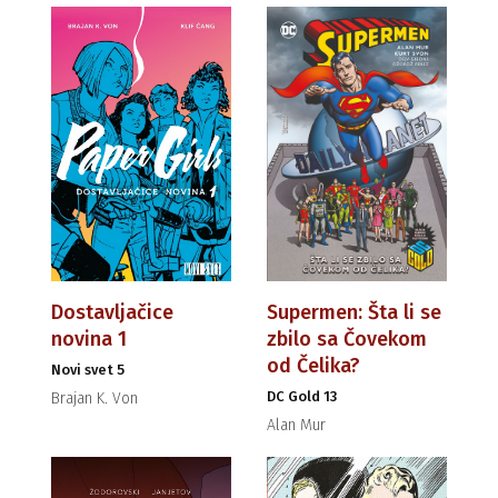
Dostavljačice
Supermen: Šta li se
novina 1
zbilo sa Čovekom
od Čelika?
Novi svet 5
DC Gold 13
Brajan K. Von
Alan Mur