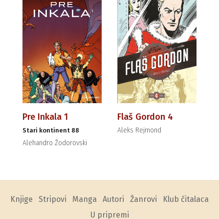
Pre Inkala 1
Flaš Gordon 4
Aleks Rejmond
Stari kontinent 88
Alehandro Žodorovski
Knjige
Stripovi
Manga
Autori
Žanrovi
Klub čitalaca
U pripremi