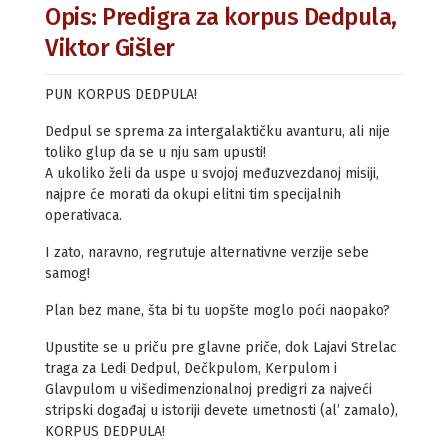
Opis: Predigra za korpus Dedpula,
Viktor Gišler
PUN KORPUS DEDPULA!
Dedpul se sprema za intergalaktičku avanturu, ali nije
toliko glup da se u nju sam upusti!
A ukoliko želi da uspe u svojoj međuzvezdanoj misiji,
najpre će morati da okupi elitni tim specijalnih
operativaca.
I zato, naravno, regrutuje alternativne verzije sebe
samog!
Plan bez mane, šta bi tu uopšte moglo poći naopako?
Upustite se u priču pre glavne priče, dok Lajavi Strelac
traga za Ledi Dedpul, Dečkpulom, Kerpulom i
Glavpulom u višedimenzionalnoj predigri za najveći
stripski događaj u istoriji devete umetnosti (al’ zamalo),
KORPUS DEDPULA!