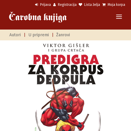
Prijava
Registracija
Lista želja
Moja korpa
Autori
|
U pripremi
|
Žanrovi