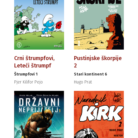
Crni štrumpfovi,
Pustinjske škorpije
Leteći štrumpf
2
Štrumpfovi 1
Stari kontinent 6
Pjer Kilifor Pejo
Hugo Prat